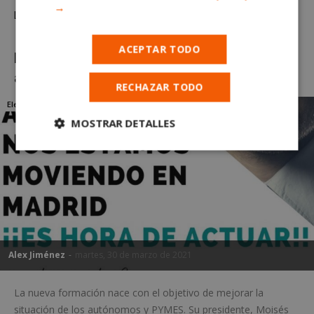
→
Leer más
ACEPTAR TODO
Nace el PARTIDO AUTÓNOMOS: una nueva
alternativa política en Alcorcón
RECHAZAR TODO
Elecciones 4 de mayo
MOSTRAR DETALLES
Cookies
Cookies de
estrictamente
rendimiento
necesarias
Cookies de
Cookies de
preferencias
funcionalidad
Alex Jiménez
-
martes, 30 de marzo de 2021
La nueva formación nace con el objetivo de mejorar la
Cookies no clasificadas
situación de los autónomos y PYMES. Su presidente, Moisés