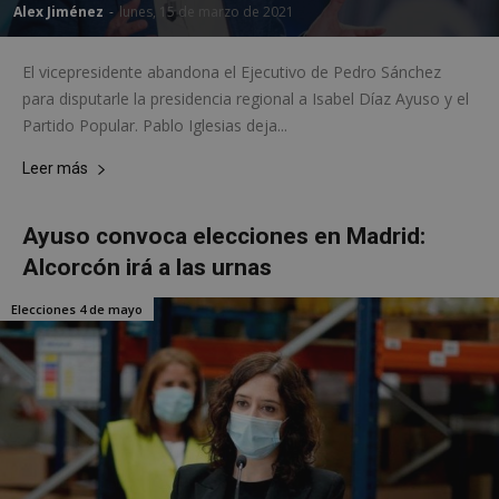
Alex Jiménez
-
lunes, 15 de marzo de 2021
El vicepresidente abandona el Ejecutivo de Pedro Sánchez
para disputarle la presidencia regional a Isabel Díaz Ayuso y el
Partido Popular. Pablo Iglesias deja...
Leer más
Ayuso convoca elecciones en Madrid:
Alcorcón irá a las urnas
sp_landing
23 horas 59
Spotify Inc.
minutos
.spotify.com
Elecciones 4 de mayo
VISITOR_PRIVACY_METADATA
5 meses 4
YouTube
semanas
.youtube.com