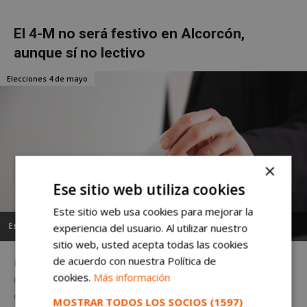
El 4-M no será festivo en Alcorcón,
aunque sí no lectivo
Elecciones 4 de mayo
×
Ese sitio web utiliza cookies
Este sitio web usa cookies para mejorar la
Esther Montellano
-
martes, 30 de marzo de 2021
experiencia del usuario. Al utilizar nuestro
sitio web, usted acepta todas las cookies
de acuerdo con nuestra Política de
El próximo martes 4 de mayo no habrá clases en los colegios
cookies.
Más información
del municipio debido a las jornadas electorales que se
celebrarán en toda...
MOSTRAR TODOS LOS SOCIOS
(1597)