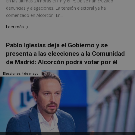
En las últimas 24 horas el PP y el PSOE se han cruzado
denuncias y alegaciones. La tensión electoral ya ha
comenzado en Alcorcón. En...
Leer más
Pablo Iglesias deja el Gobierno y se
presenta a las elecciones a la Comunidad
de Madrid: Alcorcón podrá votar por él
Google
Elecciones 4 de mayo
Privacy Policy
AWSALBCORS
1 semana
Amazon.com
Inc.
embed.bsky.app