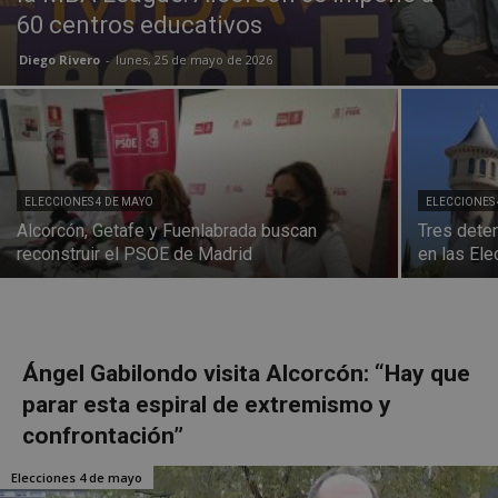
60 centros educativos
Diego Rivero
-
lunes, 25 de mayo de 2026
ELECCIONES 4 DE MAYO
ELECCIONES 
Alcorcón, Getafe y Fuenlabrada buscan
Tres deten
reconstruir el PSOE de Madrid
en las El
Ángel Gabilondo visita Alcorcón: “Hay que
parar esta espiral de extremismo y
confrontación”
Elecciones 4 de mayo