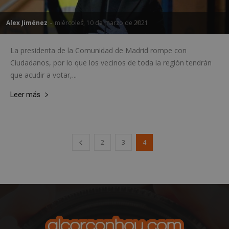
Alex Jiménez
-
miércoles, 10 de marzo de 2021
La presidenta de la Comunidad de Madrid rompe con
Ciudadanos, por lo que los vecinos de toda la región tendrán
que acudir a votar,...
Leer más
2
3
4
sp_t
1 año
Spotify Inc.
.spotify.com