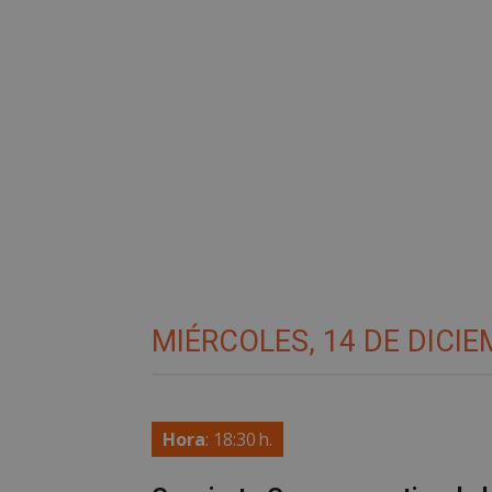
PHPSESSID
AWSALBCORS
sp_landing
VISITOR_PRIVACY
MIÉRCOLES, 14 DE DICI
Hora
: 18:30 h.
sp_t