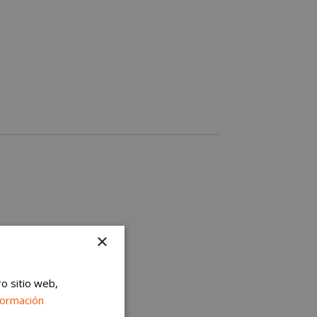
×
ro sitio web,
formación