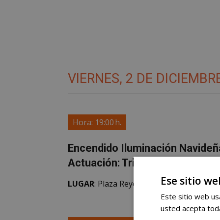
VIERNES, 2 DE DICIEMBR
Hora: 19:00 h.
Encendido Iluminación Naviden
Actuación: Tributo a “il Divo”
Ese sitio we
LUGAR
: Plaza Reyes de España.
Este sitio web usa
usted acepta toda