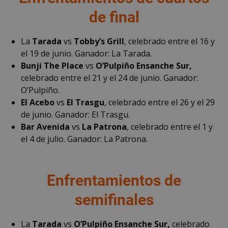
Proveedor
/
Nombre
Vencimiento
Descr
semanas
que
Dominio
de final
ttwid
.tiktok.com
11 meses 4
Esta cookie 
coo
semanas
asocia
util
test_cookie
15 minutos
Doubl
Google LLC
comúnmen
fine
(que 
.doubleclick.net
con análisis
seg
prop
La
Tarada
vs
Tobby’s Grill
, celebrado entre el 16 y
entrega de
anál
de Go
contenido
rec
estab
el 19 de junio. Ganador: La Tarada.
personaliza
inf
esta 
basado en
sob
Bunji The Place
vs
O’Pulpiño Ensanche Sur,
para
interaccion
inte
dete
celebrado entre el 21 y el 24 de junio. Ganador:
de usuario,
de l
si el
pero sin
y mé
nave
O’Pulpiño.
detalles
ren
del vi
específicos,
del 
El Acebo
vs
El Trasgu
, celebrado entre el 26 y el 29
del s
una
para
admi
categorizac
exp
de junio. Ganador: El Trasgu.
cooki
general es
del 
Bar Avenida
vs
La Patrona
, celebrado entre el 1 y
difícil.
IDE
1 año 4
Esta 
Google LLC
OAID
1 año
Asoc
OpenX
el 4 de julio. Ganador: La Patrona.
semanas
es
.doubleclick.net
pla
Technologies Inc.
estab
publ
ads.alcorconhoy.com
por
ban
Doubl
para
y llev
Regi
cabo
Enfrentamientos de
han
infor
anu
sobr
espe
el us
semifinales
Seg
final 
info
el sit
solo
y cua
ren
La
Tarada
vs
O’Pulpiño Ensanche Sur,
celebrado
publi
en l