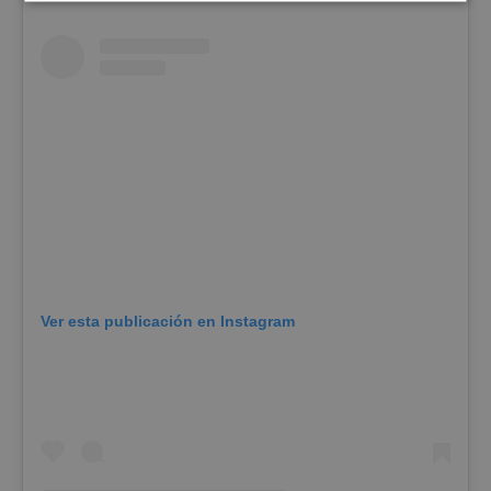
Cookies
Cookies de
estrictamente
rendimiento
necesarias
Cookies de
Cookies de
preferencias
funcionalidad
Cookies no clasificadas
Ver esta publicación en Instagram
Cookies estrictamente necesarias
Cookies de rendimiento
Cookies de preferencias
Cookies de funcionalidad