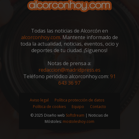
usua
Su fin
asi
es la
núm
most
gen
anunc
ale
el sit
co
lo qu
iden
propi
Todas las noticias de Alcorcón en
de c
pued
incl
alcorconhoy.com
. Mantente informado de
obte
cada
algun
toda la actualidad, noticias, eventos, ocio y
de 
ingre
un s
deportes de tu ciudad. ¡Síguenos!
util
VISITOR_INFO1_LIVE
5 meses 4
Yout
Google LLC
calc
semanas
estab
.youtube.com
dat
Notas de prensa a:
esta 
visi
para 
redaccion@madridpress.es
sesi
un
cam
Teléfono periódico alcorconhoy.com:
91
segui
los 
de la
643 36 97
de a
prefe
sitio
del u
para 
__eoi
.alcorconhoy.com
5 meses 4
Esta
video
Aviso legal
Política protección de datos
semanas
util
Yout
regi
Política de cookies
Equipo
Contacto
incru
com
en los
del 
© 2025 Diseño web
Softdream
| Noticias de
tamb
inte
pued
Móstoles:
mostoleshoy.com
con 
dete
web
si el 
a me
del s
exp
está