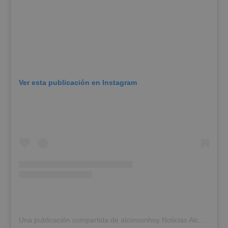
Google
Privacy Policy
AWSALBCORS
1 semana
Amazon.com
Ver esta publicación en Instagram
Inc.
embed.bsky.app
Una publicación compartida de alcorconhoy Noticias Alcorcón (@alcorconhoy)