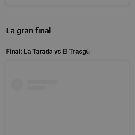
sp_landing
23 horas 59
Spotify Inc.
minutos
.spotify.com
La gran final
Final: La Tarada vs El Trasgu
VISITOR_PRIVACY_METADATA
5 meses 4
YouTube
semanas
.youtube.com