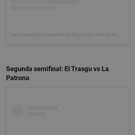
Cookies no clasificadas
Las cookies estrictamente necesarias permiten la
funcionalidad principal del sitio web, como el
inicio de sesión de usuario y la gestión de cuentas.
El sitio web no se puede utilizar correctamente sin
las cookies estrictamente necesarias.
Una publicación compartida de alcorconhoy Noticias Alcorcón (@alcorconhoy)
Proveedor
/
Nombre
Vencimient
Dominio
PHPSESSID
Sesión
PHP.net
alcorconhoy.com
Segunda semifinal: El Trasgu vs La
Patrona