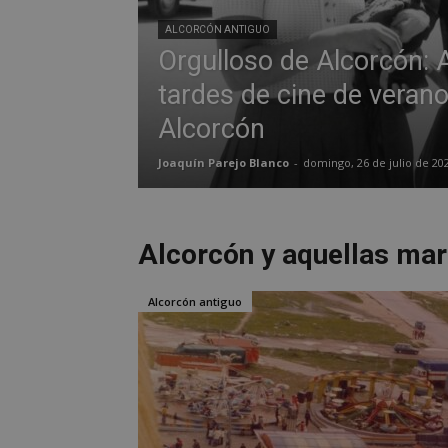
ALCORCÓN ANTIGUO
Orgulloso de Alcorcón: 
tardes de cine de veran
Alcorcón
Joaquín Parejo Blanco
-
domingo, 26 de julio de 20
Alcorcón y aquellas mar
Alcorcón antiguo