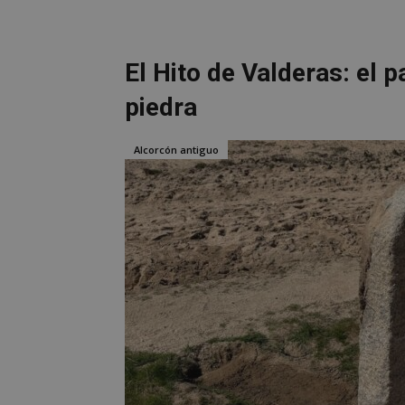
__cf_bm
El Hito de Valderas: el 
CookieScriptConse
piedra
Alcorcón antiguo
Nombre
Nombre
Nombre
__gpi
__Secure-
ROLLOUT_TOKEN
test_cookie
ttwid
OAID
IDE
_ga_MP6BJ9ENMQ
iutk