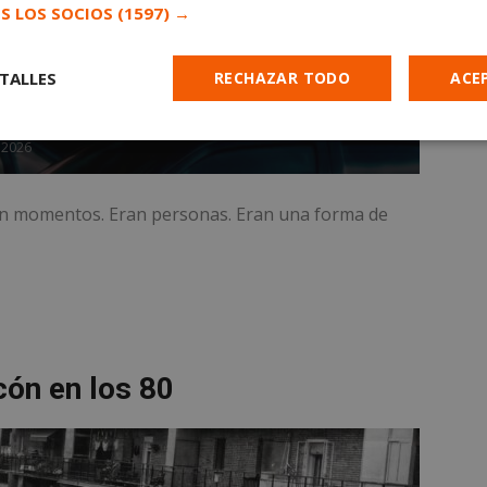
S LOS SOCIOS
(1597) →
TALLES
RECHAZAR TODO
ACE
Cookies de
Cookies de
Cookies de
 2026
e
rendimiento
preferencias
funcionalidad
ran momentos. Eran personas. Eran una forma de
es estrictamente necesarias
Cookies de rendimiento
Cookies de prefer
Cookies de funcionalidad
Cookies no clasificadas
cón en los 80
mente necesarias permiten la funcionalidad principal del sitio web, como el inicio d
s. El sitio web no se puede utilizar correctamente sin las cookies estrictamente nece
Proveedor
/
Vencimiento
Descripción
Dominio