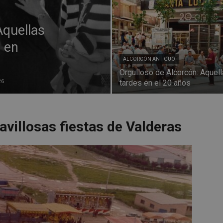
Aquellas
o en
ALCORCÓN ANTIGUO
Orgulloso de Alcorcón: Aquel
26
tardes en el 20 años
avillosas fiestas de Valderas