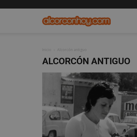
alcorconho
Inicio
Alcorcón antiguo
ALCORCÓN ANTIGUO