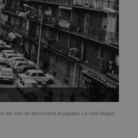
Sesión
Cookie generada por aplicaciones
PHP.net
lenguaje PHP. Este es un identifi
alcorconhoy.com
general que se utiliza para mante
de sesión del usuario. Normalm
generado al azar, la forma en qu
específico del sitio, pero un bue
mantener un estado de inicio de 
usuario entre páginas.
1 semana
Para un soporte continuo de adh
Amazon.com
de uso de CORS después de la act
Inc.
Chromium, estamos creando cook
embed.bsky.app
adicionales para cada una de esta
Google Privacy Policy
adherencia basadas en la duració
AWSALBCORS (ALB).
23 horas 59
Requerido para garantizar la func
Spotify Inc.
minutos
complemento Spotify integrado. 
.spotify.com
resultado ninguna funcionalidad e
_METADATA
5 meses 4
Esta cookie se utiliza para almace
YouTube
 2026
semanas
consentimiento del usuario y las
.youtube.com
privacidad para su interacción con 
datos sobre el consentimiento del
relación con diversas políticas y 
l del mes de abril sobre el pasado. La calle Mayor
privacidad, asegurando que sus p
honradas en futuras sesiones.
1 año
Requerido para garantizar la func
Spotify Inc.
complemento Spotify integrado. 
.spotify.com
resultado ninguna funcionalidad e