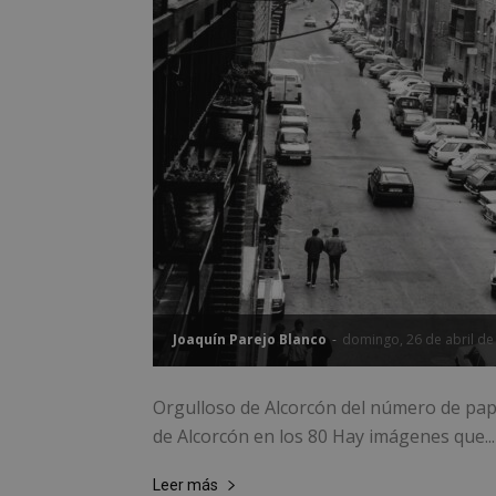
PHPSESSID
AWSALBCORS
sp_landing
VISITOR_PRIVACY
Joaquín Parejo Blanco
-
domingo, 26 de abril de
Orgulloso de Alcorcón del número de pape
de Alcorcón en los 80 Hay imágenes que...
sp_t
Leer más