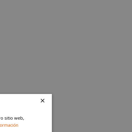
×
ro sitio web,
formación