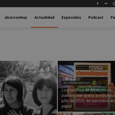
y.com
alcorconhoy
Actualidad
Especiales
Podcast
Pe
ALCORCÓN ANTIGUO
Los vecinos de Alcorcón ya
pueden leer gratis la edición 
julio de 2026 del periódico en
papel