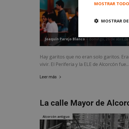
MOSTRAR TODO
MOSTRAR DE
Cookies
Joaquín Parejo Blanco
-
domingo, 26 de abril de
estrictament
necesarias
Hay garitos que no eran solo garitos. E
vivir. El Periferia y la ELE de Alcorcón fue...
Leer más
Cooki
La calle Mayor de Alcor
Las cookies estricta
la gestión de cuenta
Alcorcón antiguo
Nombre