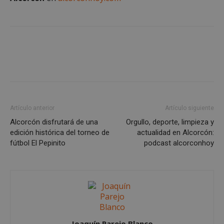
preferencias
funcionalidad
Cookies no clasificadas
Artículo anterior
Artículo siguiente
Cookies estrictamente necesarias
Alcorcón disfrutará de una
Orgullo, deporte, limpieza y
Cookies de rendimiento
edición histórica del torneo de
actualidad en Alcorcón:
Cookies de preferencias
fútbol El Pepinito
podcast alcorconhoy
Cookies de funcionalidad
Cookies no clasificadas
Las cookies estrictamente necesarias permiten la
funcionalidad principal del sitio web, como el
inicio de sesión de usuario y la gestión de cuentas.
El sitio web no se puede utilizar correctamente sin
las cookies estrictamente necesarias.
Joaquín Parejo Blanco