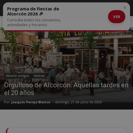
×
Programa de Fiestas de
Alcorcón 2026 🎉
VER
Consulta todos los conciertos,
Inicio
Alcorcón antiguo
actividades y horarios
Alcorcón antiguo
Noticias
Orgulloso de Alcorcón: Aquellas tardes en
el 20 años
Por
Joaquín Parejo Blanco
-
domingo, 21 de junio de 2026