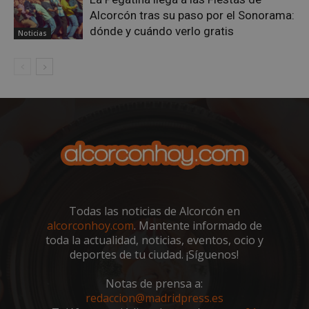
Alcorcón tras su paso por el Sonorama:
AWSALBCORS
1 semana
Amazon.com
dónde y cuándo verlo gratis
Inc.
Noticias
embed.bsky.app
Todas las noticias de Alcorcón en
alcorconhoy.com
. Mantente informado de
toda la actualidad, noticias, eventos, ocio y
sp_landing
23 horas 59
Spotify Inc.
deportes de tu ciudad. ¡Síguenos!
minutos
.spotify.com
Notas de prensa a:
redaccion@madridpress.es