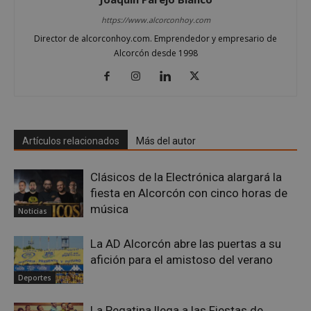
Proveedor
/
https://www.alcorconhoy.com
Nombre
Vencimient
Dominio
Director de alcorconhoy.com. Emprendedor y empresario de
PHPSESSID
Sesión
PHP.net
Alcorcón desde 1998
alcorconhoy.com
Artículos relacionados
Más del autor
Clásicos de la Electrónica alargará la
fiesta en Alcorcón con cinco horas de
música
Noticias
Google
La AD Alcorcón abre las puertas a su
Privacy Policy
afición para el amistoso del verano
Deportes
La Pegatina llega a las Fiestas de