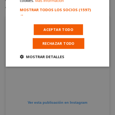
cookies.
Más información
a sus calles como siempre las conoció.
MOSTRAR TODOS LOS SOCIOS
(1597)
→
ACEPTAR TODO
RECHAZAR TODO
MOSTRAR DETALLES
Cookies
Cookies de
estrictamente
rendimiento
necesarias
Cookies de
Cookies de
preferencias
funcionalidad
Ver esta publicación en Instagram