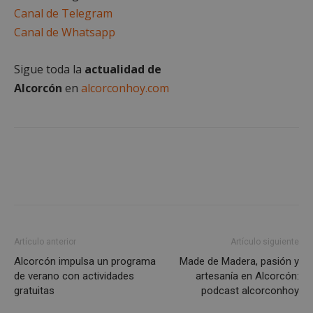
alcorconhoy.com
Canal de Telegram
Canal de Whatsapp
Sigue toda la
actualidad de
Alcorcón
en
alcorconhoy.com
Google
Privacy Policy
Artículo anterior
Artículo siguiente
Alcorcón impulsa un programa
Made de Madera, pasión y
de verano con actividades
artesanía en Alcorcón:
AWSALBCORS
1 semana
Amazon.com
gratuitas
podcast alcorconhoy
Inc.
embed.bsky.app