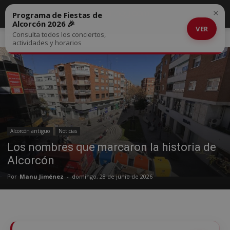
×
Programa de Fiestas de
Alcorcón 2026 🎉
VER
Consulta todos los conciertos,
Inicio
Alcorcón antiguo
actividades y horarios
Alcorcón antiguo
Noticias
Los nombres que marcaron la historia de
Alcorcón
Por
Manu Jiménez
-
domingo, 28 de junio de 2026