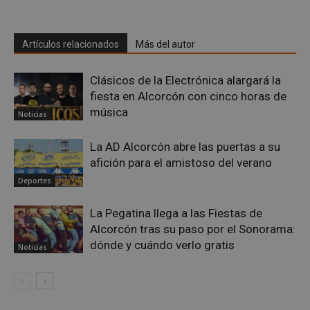
VISITOR_PRIVACY_METADATA
5 meses 4
YouTube
semanas
.youtube.com
Artículos relacionados
Más del autor
Clásicos de la Electrónica alargará la
fiesta en Alcorcón con cinco horas de
música
Noticias
La AD Alcorcón abre las puertas a su
afición para el amistoso del verano
Deportes
La Pegatina llega a las Fiestas de
Alcorcón tras su paso por el Sonorama:
dónde y cuándo verlo gratis
Noticias
sp_t
1 año
Spotify Inc.
.spotify.com