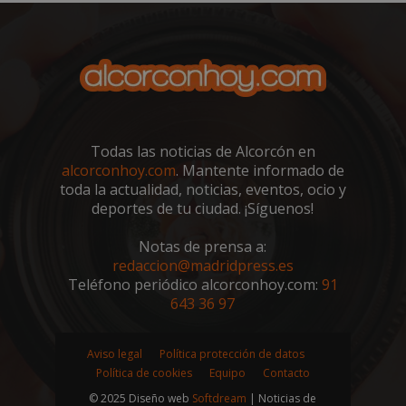
__cf_bm
29 minutos
Cloudflare Inc.
58 segundo
.twitter.com
Todas las noticias de Alcorcón en
alcorconhoy.com
. Mantente informado de
toda la actualidad, noticias, eventos, ocio y
deportes de tu ciudad. ¡Síguenos!
Notas de prensa a:
redaccion@madridpress.es
Teléfono periódico alcorconhoy.com:
91
CookieScriptConsent
4 semanas 
CookieScript
días
alcorconhoy.com
643 36 97
Aviso legal
Política protección de datos
Política de cookies
Equipo
Contacto
© 2025 Diseño web
Softdream
| Noticias de