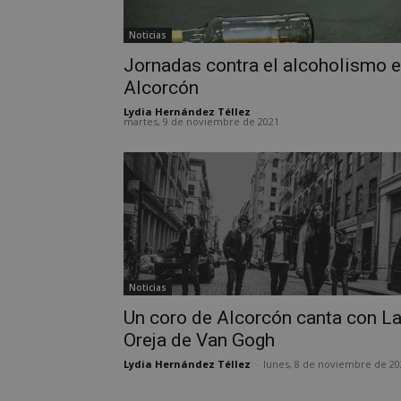
Noticias
Jornadas contra el alcoholismo 
Alcorcón
Cooki
Lydia Hernández Téllez
-
martes, 9 de noviembre de 2021
Las cookies estricta
la gestión de cuenta
Nombre
PHPSESSID
Noticias
Un coro de Alcorcón canta con L
Oreja de Van Gogh
AWSALBCORS
Lydia Hernández Téllez
-
lunes, 8 de noviembre de 20