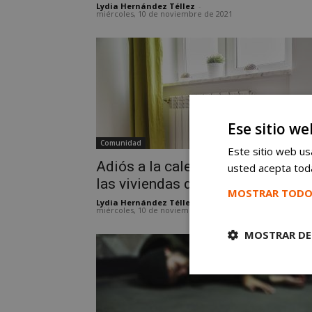
Lydia Hernández Téllez
-
miércoles, 10 de noviembre de 2021
Ese sitio we
Comunidad
Este sitio web usa
Adiós a la calefacción central en
usted acepta toda
las viviendas de Alcorcón
MOSTRAR TODO
Lydia Hernández Téllez
-
miércoles, 10 de noviembre de 2021
MOSTRAR DE
Cookies
estrictament
necesarias