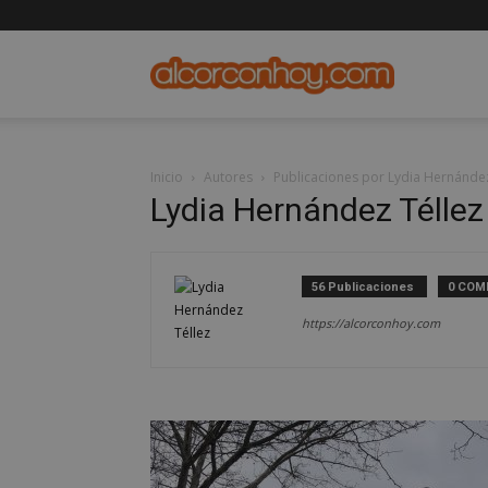
alcorconho
Inicio
Autores
Publicaciones por Lydia Hernández
Lydia Hernández Téllez
56 Publicaciones
0 COM
https://alcorconhoy.com