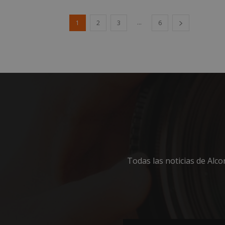
...
1
2
3
6
sp_landing
VISITOR_PRIVACY
sp_t
__cf_bm
Todas las noticias de Alc
CookieScriptConse