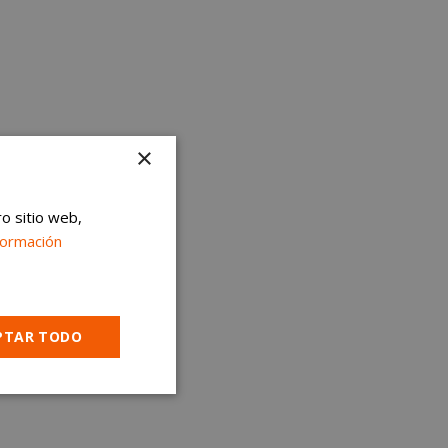
×
ro sitio web,
formación
PTAR TODO
Cookies no
clasificadas