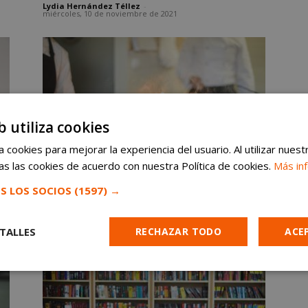
Lydia Hernández Téllez
-
miércoles, 10 de noviembre de 2021
b utiliza cookies
Noticias
 cookies para mejorar la experiencia del usuario. Al utilizar nuest
Incendio en la cocina de dos
s las cookies de acuerdo con nuestra Política de cookies.
Más in
viviendas de Alcorcón
S LOS SOCIOS
(1597) →
Lydia Hernández Téllez
-
martes, 9 de noviembre de 2021
TALLES
RECHAZAR TODO
ACE
Cookies de
Cookies de
Cookies de
e
rendimiento
preferencias
funcionalidad