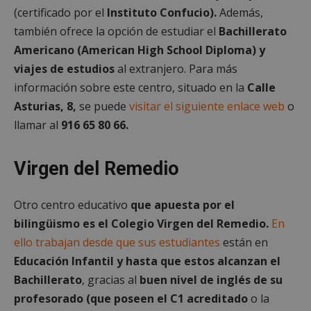
(certificado por el
Instituto Confucio).
Además,
también ofrece la opción de estudiar el
Bachillerato
Americano (American High School Diploma) y
viajes de estudios
al extranjero. Para más
información sobre este centro, situado en la
Calle
Asturias, 8,
se puede
visitar el siguiente enlace web
o
Google
Privacy Policy
llamar al
916 65 80 66.
Virgen del Remedio
AWSALBCORS
1 semana
Amazon.com
Otro centro educativo
que apuesta por el
Inc.
embed.bsky.app
bilingüismo es el Colegio Virgen del Remedio.
En
ello trabajan desde que sus estudiantes
están en
Educación Infantil y hasta que estos alcanzan el
Bachillerato
, gracias al
buen nivel de inglés de su
profesorado (que poseen el C1 acreditado
o la