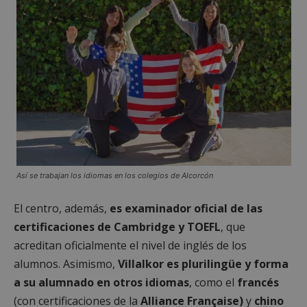
Cookies estrictamente necesarias
Cookies de rendimiento
Cookies de preferencias
Cookies de funcionalidad
Cookies no clasificadas
Las cookies estrictamente necesarias permiten la
funcionalidad principal del sitio web, como el
inicio de sesión de usuario y la gestión de cuentas.
El sitio web no se puede utilizar correctamente sin
las cookies estrictamente necesarias.
Así se trabajan los idiomas en los colegios de Alcorcón
Proveedor
/
Nombre
Vencimient
Dominio
El centro, además,
es examinador oficial de las
PHPSESSID
Sesión
PHP.net
certificaciones de Cambridge y TOEFL
, que
alcorconhoy.com
acreditan oficialmente el nivel de inglés de los
alumnos. Asimismo,
Villalkor es plurilingüe y forma
a su alumnado en otros idiomas
, como el
francés
(con certificaciones de la
Alliance Française)
y
chino