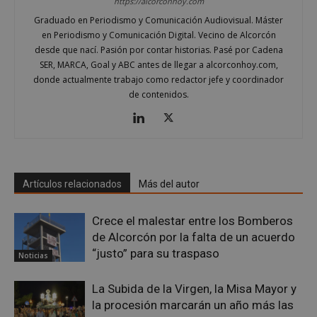
https://alcorconhoy.com
Graduado en Periodismo y Comunicación Audiovisual. Máster
en Periodismo y Comunicación Digital. Vecino de Alcorcón
Proveedor
/
desde que nací. Pasión por contar historias. Pasé por Cadena
Nombre
Vencimiento
Descripció
Dominio
SER, MARCA, Goal y ABC antes de llegar a alcorconhoy.com,
Nombre
Proveedor
/
Dominio
Vencimiento
Des
donde actualmente trabajo como redactor jefe y coordinador
__Secure-
.youtube.com
5 meses 4
ROLLOUT_TOKEN
semanas
__gpi
.alcorconhoy.com
1 año 4
Es 
Proveedor
/
de contenidos.
Nombre
Vencimiento
Descr
semanas
que
Dominio
ttwid
.tiktok.com
11 meses 4
Esta cookie 
coo
semanas
asocia
util
test_cookie
15 minutos
Doubl
Google LLC
comúnmen
fine
(que 
.doubleclick.net
con análisis
seg
prop
entrega de
anál
de Go
contenido
rec
estab
personaliza
inf
esta 
basado en
sob
Artículos relacionados
Más del autor
para
interaccion
inte
dete
de usuario,
de l
si el
pero sin
y mé
nave
Crece el malestar entre los Bomberos
detalles
ren
del vi
específicos,
del 
del s
de Alcorcón por la falta de un acuerdo
una
para
admi
categorizac
exp
“justo” para su traspaso
cooki
Noticias
general es
del 
difícil.
IDE
1 año 4
Esta 
Google LLC
OAID
1 año
Asoc
OpenX
semanas
es
.doubleclick.net
La Subida de la Virgen, la Misa Mayor y
pla
Technologies Inc.
estab
publ
ads.alcorconhoy.com
la procesión marcarán un año más las
por
ban
Doubl