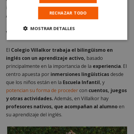
inmediaciones de la estación de
Metro y Renfe de
RECHAZAR TODO
Alcorcón Central.
MOSTRAR DETALLES
Villalkor
Cookies
Cookies de
estrictamente
rendimiento
El
Colegio Villalkor trabaja el bilingüismo en
necesarias
inglés con un aprendizaje activo,
basado
principalmente en la importancia de la
experiencia
. El
Cookies de
Cookies de
centro apuesta por
inmersiones lingüísticas
desde
preferencias
funcionalidad
que los niños están en la
Escuela Infantil
, y
potencian su forma de proceder
con
cuentos, juegos
y otras actividades.
Además, en Villalkor hay
Cookies no clasificadas
profesores nativos, que acompañan al alumno
en
su aprendizaje del inglés.