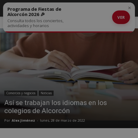
×
Programa de Fiestas de
Alcorcón 2026 🎉
VER
Consulta todos los conciertos,
Inicio
Comercios y negocios
actividades y horarios
Comercios y negocios
Noticias
Así se trabajan los idiomas en los
colegios de Alcorcón
Por
Alex Jiménez
-
lunes, 28 de marzo de 2022