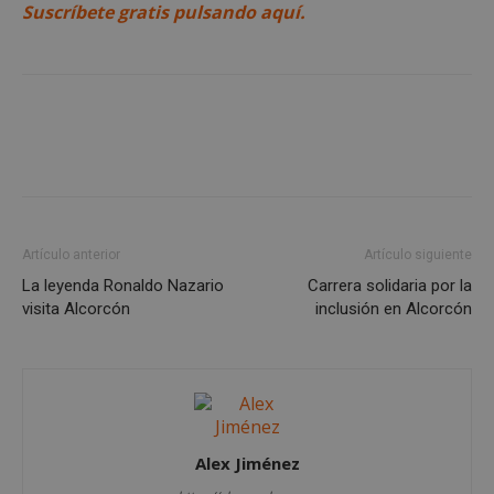
58 segundo
.twitter.com
Suscríbete gratis pulsando aquí.
CookieScriptConsent
4 semanas 
CookieScript
días
alcorconhoy.com
Artículo anterior
Artículo siguiente
La leyenda Ronaldo Nazario
Carrera solidaria por la
visita Alcorcón
inclusión en Alcorcón
Alex Jiménez