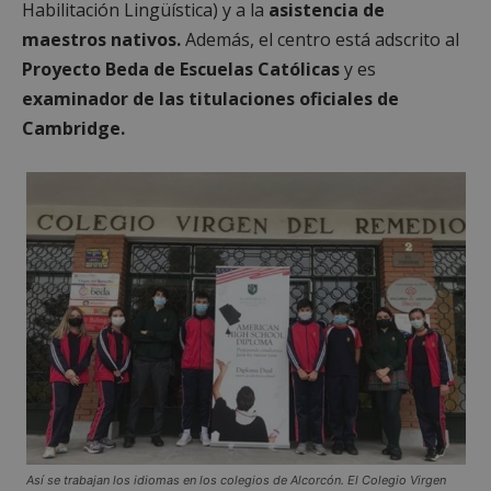
Habilitación Lingüística) y a la
asistencia de
maestros nativos.
Además, el centro está adscrito al
Proyecto Beda de Escuelas Católicas
y es
examinador de las titulaciones oficiales de
Cambridge.
sp_landing
23 horas 59
Spotify Inc.
minutos
.spotify.com
VISITOR_PRIVACY_METADATA
5 meses 4
YouTube
semanas
.youtube.com
Así se trabajan los idiomas en los colegios de Alcorcón. El Colegio Virgen