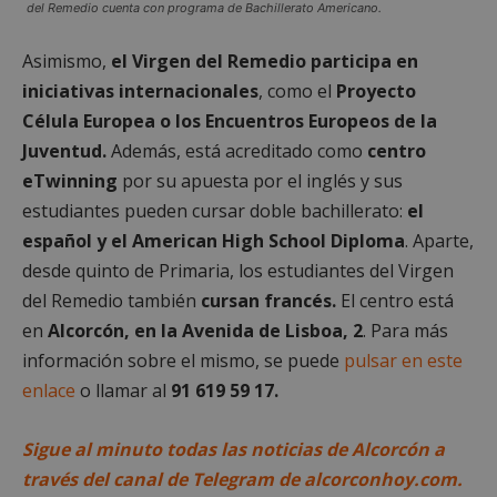
del Remedio cuenta con programa de Bachillerato Americano.
Asimismo,
el Virgen del Remedio participa en
iniciativas internacionales
, como el
Proyecto
Célula Europea o los Encuentros Europeos de la
Juventud.
Además, está acreditado como
centro
eTwinning
por su apuesta por el inglés y sus
estudiantes pueden cursar doble bachillerato:
el
español y el American High School Diploma
. Aparte,
desde quinto de Primaria, los estudiantes del Virgen
sp_t
1 año
Spotify Inc.
del Remedio también
cursan francés.
El centro está
.spotify.com
en
Alcorcón, en la Avenida de Lisboa, 2
. Para más
información sobre el mismo, se puede
pulsar en este
enlace
o llamar al
91 619 59 17.
Sigue al minuto todas las noticias de Alcorcón a
través del canal de Telegram de alcorconhoy.com.
__cf_bm
29 minutos
Cloudflare Inc.