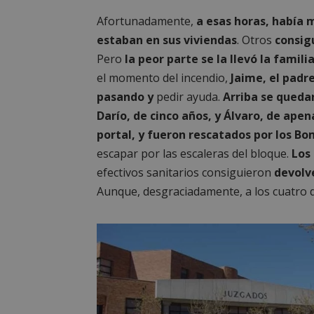
PHPSESSID
Afortunadamente,
a esas horas, había m
estaban en sus viviendas
. Otros
consig
Pero
la peor parte se la llevó la famili
el momento del incendio,
Jaime, el padre
pasando y
pedir ayuda.
Arriba se quedar
AWSALBCORS
Darío, de cinco años, y Álvaro, de ap
portal, y fueron rescatados por los B
escapar por las escaleras del bloque.
Los
sp_landing
efectivos sanitarios consiguieron
devolve
Aunque, desgraciadamente, a los cuatro 
VISITOR_PRIVACY
sp_t