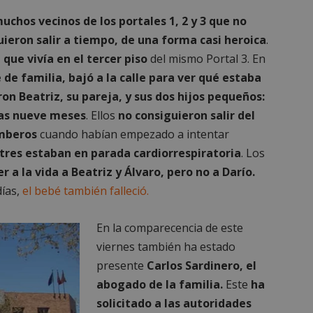
Sesión
Cookie generada por aplicaciones
PHP.net
uchos vecinos de los portales 1, 2 y 3 que no
lenguaje PHP. Este es un identifi
alcorconhoy.com
general que se utiliza para mante
uieron salir a tiempo, de una forma casi heroica
.
de sesión del usuario. Normalm
generado al azar, la forma en qu
a que vivía en el tercer piso
del mismo Portal 3. En
específico del sitio, pero un bue
mantener un estado de inicio de 
 de familia, bajó a la calle para ver qué estaba
usuario entre páginas.
on Beatriz, su pareja, y sus dos hijos pequeños:
1 semana
Para un soporte continuo de adh
Amazon.com
de uso de CORS después de la act
Inc.
enas nueve meses
. Ellos
no consiguieron salir del
Chromium, estamos creando cook
embed.bsky.app
adicionales para cada una de esta
omberos
cuando habían empezado a intentar
Google Privacy Policy
adherencia basadas en la duració
AWSALBCORS (ALB).
 tres estaban en parada cardiorrespiratoria
. Los
23 horas 59
Requerido para garantizar la func
Spotify Inc.
r a la vida a Beatriz y Álvaro, pero no a Darío.
minutos
complemento Spotify integrado. 
.spotify.com
resultado ninguna funcionalidad e
días,
el bebé también falleció.
_METADATA
5 meses 4
Esta cookie se utiliza para almace
YouTube
semanas
consentimiento del usuario y las
.youtube.com
En la comparecencia de este
privacidad para su interacción con 
datos sobre el consentimiento del
viernes también ha estado
relación con diversas políticas y 
privacidad, asegurando que sus p
presente
Carlos Sardinero, el
honradas en futuras sesiones.
abogado de la familia.
Este
ha
1 año
Requerido para garantizar la func
Spotify Inc.
complemento Spotify integrado. 
.spotify.com
solicitado a las autoridades
resultado ninguna funcionalidad e