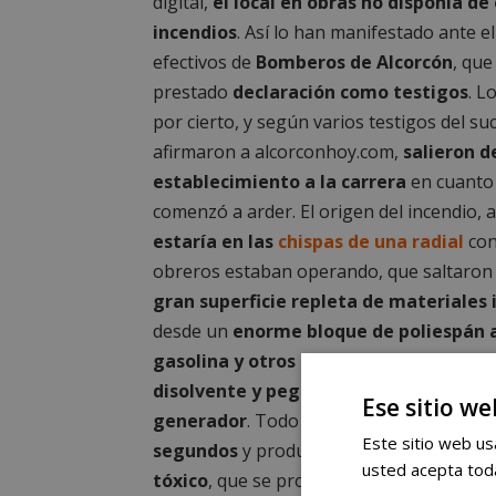
digital,
el local en obras no disponía de
incendios
. Así lo han manifestado ante el
efectivos de
Bomberos de Alcorcón
, qu
prestado
declaración como testigos
. L
por cierto, y según varios testigos del su
afirmaron a alcorconhoy.com,
salieron d
establecimiento a la carrera
en cuanto
comenzó a arder. El origen del incendio, 
estaría en las
chispas de una radial
con
obreros estaban operando, que saltaro
gran superficie repleta de materiales 
desde un
enorme bloque de poliespán 
gasolina y otros materiales como pint
disolvente y pegamento
, así como un
p
Ese sitio we
generador
. Todo ello
ardió en cuestión
Este sitio web usa
segundos
y produjo
un humo tremend
usted acepta toda
tóxico
, que se propagó por las viviendas