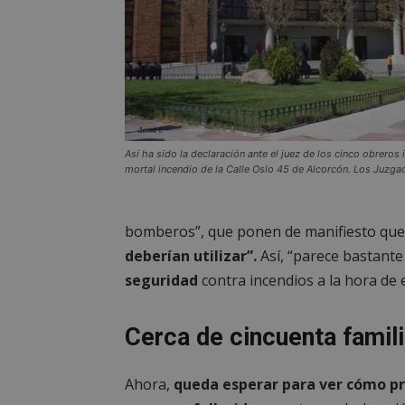
__cf_bm
CookieScriptConse
Así ha sido la declaración ante el juez de los cinco obreros
mortal incendio de la Calle Oslo 45 de Alcorcón. Los Juzga
Nombre
Nombre
Nombre
__gpi
__Secure-
bomberos”, que ponen de manifiesto qu
ROLLOUT_TOKEN
deberían utilizar”.
Así, “parece bastant
test_cookie
ttwid
seguridad
contra incendios a la hora de e
OAID
IDE
Cerca de cincuenta famil
_ga_MP6BJ9ENMQ
iutk
Ahora,
queda esperar para ver cómo pr