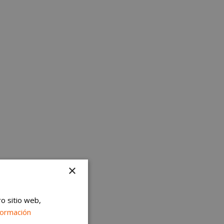
×
ro sitio web,
formación