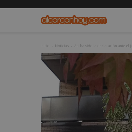
alcorconho
Inicio
Noticias
Así ha sido la declaración ante el j