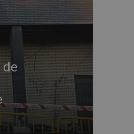
z de
e