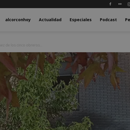
y.com
alcorconhoy
Actualidad
Especiales
Podcast
Pe
uez de los cinco obreros...