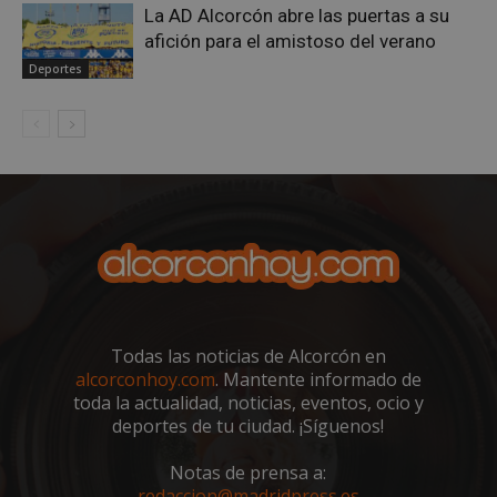
La AD Alcorcón abre las puertas a su
afición para el amistoso del verano
Deportes
sp_landing
23 horas 59
Spotify Inc.
minutos
.spotify.com
Todas las noticias de Alcorcón en
VISITOR_PRIVACY_METADATA
5 meses 4
YouTube
alcorconhoy.com
. Mantente informado de
semanas
.youtube.com
toda la actualidad, noticias, eventos, ocio y
deportes de tu ciudad. ¡Síguenos!
Notas de prensa a:
redaccion@madridpress.es