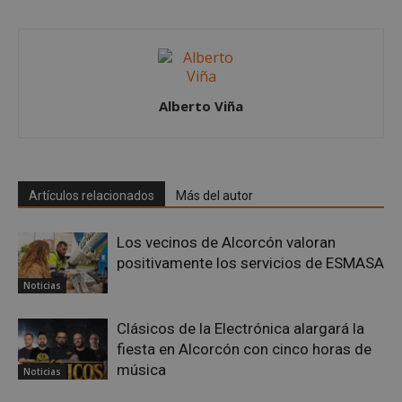
Alberto Viña
Google
Privacy Policy
Artículos relacionados
Más del autor
AWSALBCORS
1 semana
Amazon.com
Los vecinos de Alcorcón valoran
Inc.
embed.bsky.app
positivamente los servicios de ESMASA
Noticias
Clásicos de la Electrónica alargará la
fiesta en Alcorcón con cinco horas de
música
Noticias