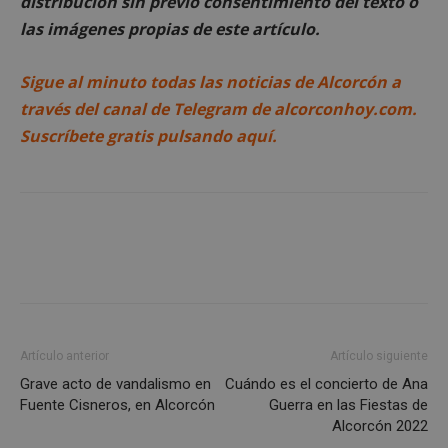
distribución sin previo consentimiento del texto o
Cookies estrictamente necesarias
las imágenes propias de este artículo.
Cookies de rendimiento
Cookies de preferencias
Sigue al minuto todas las noticias de Alcorcón a
Cookies de funcionalidad
través del canal de Telegram de alcorconhoy.com.
Cookies no clasificadas
Suscríbete gratis pulsando aquí.
Las cookies estrictamente necesarias permiten la
funcionalidad principal del sitio web, como el
inicio de sesión de usuario y la gestión de cuentas.
El sitio web no se puede utilizar correctamente sin
las cookies estrictamente necesarias.
Proveedor
/
Nombre
Vencimient
Dominio
PHPSESSID
Sesión
PHP.net
alcorconhoy.com
Artículo anterior
Artículo siguiente
Grave acto de vandalismo en
Cuándo es el concierto de Ana
Fuente Cisneros, en Alcorcón
Guerra en las Fiestas de
Alcorcón 2022