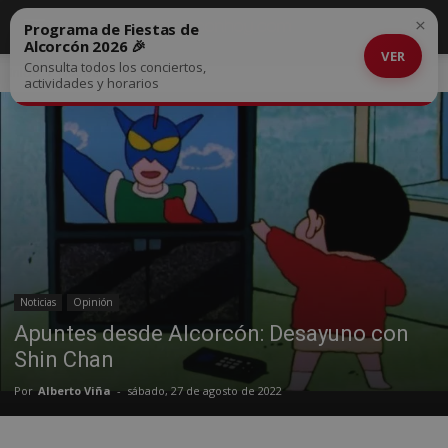
×
Programa de Fiestas de
Alcorcón 2026 🎉
VER
Consulta todos los conciertos,
Inicio
Noticias
actividades y horarios
Noticias
Opinión
Apuntes desde Alcorcón: Desayuno con
Shin Chan
Por
Alberto Viña
-
sábado, 27 de agosto de 2022