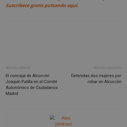
Suscríbete gratis pulsando aquí.
AWSALBCORS
1 semana
Amazon.com
Inc.
embed.bsky.app
Artículo anterior
Artículo siguiente
El concejal de Alcorcón
Detenidas dos mujeres por
Joaquín Patilla en el Comité
robar en Alcorcón
Autonómico de Ciudadanos
Madrid
sp_landing
23 horas 59
Spotify Inc.
minutos
.spotify.com