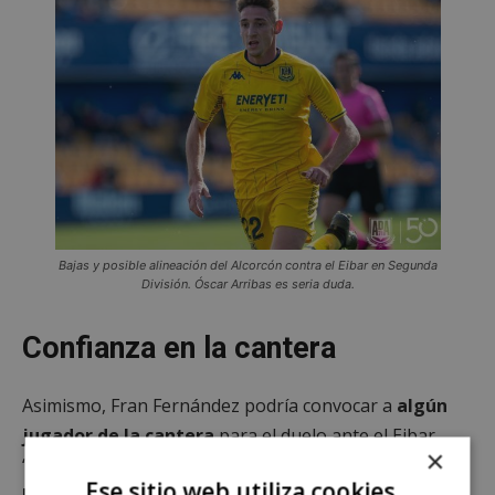
Bajas y posible alineación del Alcorcón contra el Eibar en Segunda
División. Óscar Arribas es seria duda.
Confianza en la cantera
Asimismo, Fran Fernández podría convocar a
algún
jugador de la cantera
para el duelo ante el Eibar.
×
“Creo que vamos a incorporar a algún chaval del filial.
Ese sitio web utiliza cookies