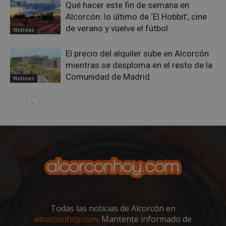
Qué hacer este fin de semana en
Alcorcón: lo último de ‘El Hobbit’, cine
de verano y vuelve el fútbol
sp_t
1 año
Spotify Inc.
Noticias
.spotify.com
El precio del alquiler sube en Alcorcón
mientras se desploma en el resto de la
Comunidad de Madrid
Noticias
__cf_bm
29 minutos
Cloudflare Inc.
58 segundo
.twitter.com
Todas las noticias de Alcorcón en
alcorconhoy.com
. Mantente informado de
CookieScriptConsent
4 semanas 
CookieScript