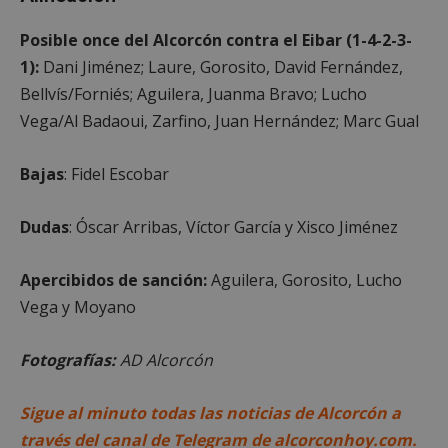
inicio de sesión de usuario y la gestión de cuentas.
El sitio web no se puede utilizar correctamente sin
Posible once del Alcorcón contra el Eibar (1-4-2-3-
las cookies estrictamente necesarias.
1):
Dani Jiménez; Laure, Gorosito, David Fernández,
Proveedor
/
Nombre
Vencimient
Bellvís/Forniés; Aguilera, Juanma Bravo; Lucho
Dominio
Vega/Al Badaoui, Zarfino, Juan Hernández; Marc Gual
PHPSESSID
Sesión
PHP.net
alcorconhoy.com
Bajas
: Fidel Escobar
Dudas
: Óscar Arribas, Víctor García y Xisco Jiménez
Apercibidos de sanción:
Aguilera, Gorosito, Lucho
Vega y Moyano
Fotografías:
AD Alcorcón
Google
Sigue al minuto todas las noticias de Alcorcón a
Privacy Policy
través del canal de Telegram de alcorconhoy.com.