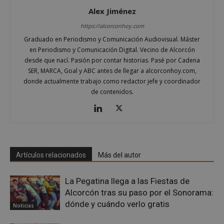
Alex Jiménez
https://alcorconhoy.com
Graduado en Periodismo y Comunicación Audiovisual. Máster
en Periodismo y Comunicación Digital. Vecino de Alcorcón
desde que nací. Pasión por contar historias. Pasé por Cadena
SER, MARCA, Goal y ABC antes de llegar a alcorconhoy.com,
VISITOR_PRIVACY_METADATA
5 meses 4
YouTube
donde actualmente trabajo como redactor jefe y coordinador
semanas
.youtube.com
de contenidos.
Artículos relacionados
Más del autor
La Pegatina llega a las Fiestas de
Alcorcón tras su paso por el Sonorama:
dónde y cuándo verlo gratis
Noticias