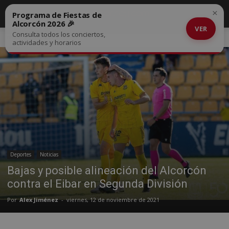
×
Programa de Fiestas de
Alcorcón 2026 🎉
VER
Consulta todos los conciertos,
Inicio
Deportes
actividades y horarios
Deportes
Noticias
Bajas y posible alineación del Alcorcón
contra el Eibar en Segunda División
Por
Alex Jiménez
-
viernes, 12 de noviembre de 2021