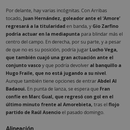
Por delante, hay varias incógnitas. Con Arribas
Cookies de
Cookies de
tocado
, Juan Hernández, goleador ante el ‘Amore’
preferencias
funcionalidad
regresará a la titularidad
en banda, y
Gio Zarfino
podría actuar en la mediapunta
para blindar más el
Cookies no clasificadas
centro del campo. En derecha, por su parte, y a pesar
de que no es su posición, podría jugar
Lucho Vega,
que también cuajó una gran actuación ante el
conjunto vasco
y que podría devolver
al banquillo a
Hugo Fraile, que no está jugando a su nivel
.
Aunque también tiene opciones de entrar
Abdel Al
Cookies estrictamente necesarias
Badaoui.
En punta de lanza, se espera que
Fran
Cookies de rendimiento
confíe en Marc Gual, que regresó con gol en el
Cookies de preferencias
último minuto frente al Amorebieta,
tras el
flojo
Cookies de funcionalidad
partido de Raúl Asencio
el pasado domingo.
Cookies no clasificadas
Las cookies estrictamente necesarias permiten la
Alineación
funcionalidad principal del sitio web, como el