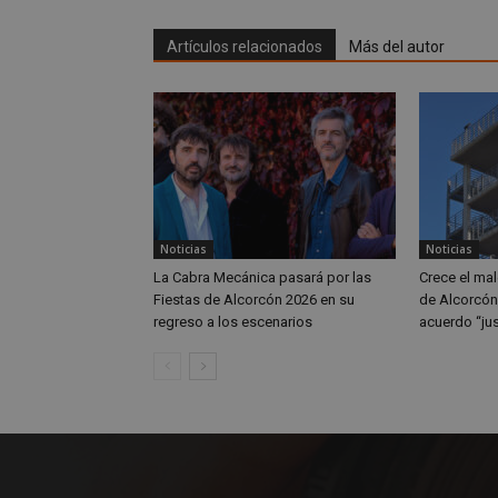
ttwid
OAID
Artículos relacionados
Más del autor
IDE
_ga_MP6BJ9ENMQ
iutk
_ga
YSC
__gads
Noticias
Noticias
La Cabra Mecánica pasará por las
Crece el ma
Fiestas de Alcorcón 2026 en su
de Alcorcón 
VISITOR_INFO1_LIV
regreso a los escenarios
acuerdo “ju
__eoi