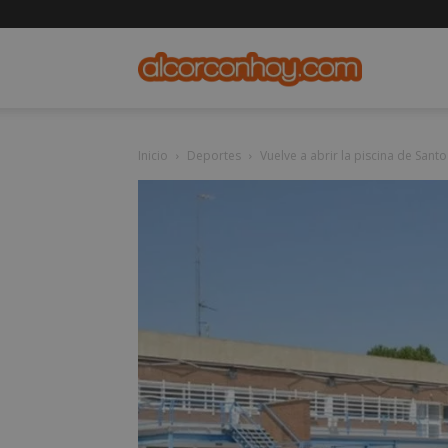
alcorconho
Inicio
Deportes
Vuelve a abrir la piscina de Sant