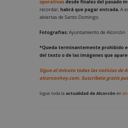
operativas
desde finales del pasado me
Cooki
recordar,
habrá que pagar entrada.
A ex
abiertas de Santo Domingo.
Las cookies estricta
la gestión de cuenta
Fotografías:
Ayuntamiento de Alcorcón
Nombre
*Queda terminantemente prohibido el 
PHPSESSID
del texto o de las imágenes que aparec
Sigue al minuto todas las noticias de A
alcorconhoy.com. Suscríbete gratis pu
AWSALBCORS
Sigue toda la
actualidad de Alcorcón
en
al
sp_landing