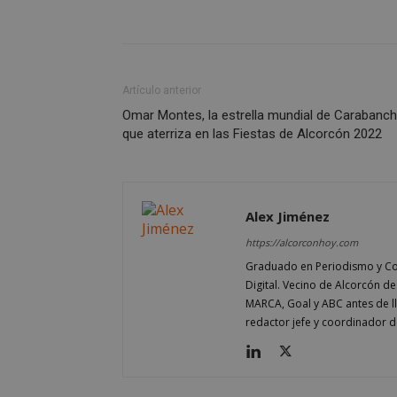
VISITOR_PRIVACY
Artículo anterior
sp_t
Omar Montes, la estrella mundial de Carabanch
que aterriza en las Fiestas de Alcorcón 2022
__cf_bm
Alex Jiménez
CookieScriptConse
https://alcorconhoy.com
Graduado en Periodismo y Co
Digital. Vecino de Alcorcón d
MARCA, Goal y ABC antes de 
redactor jefe y coordinador d
Nombre
Nombre
Nombre
__gpi
__Secure-
ROLLOUT_TOKEN
test_cookie