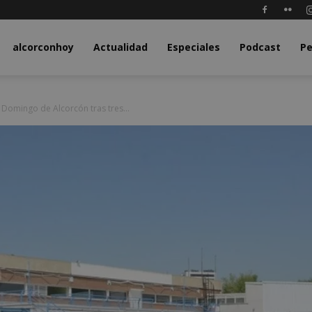
y.com
alcorconhoy
Actualidad
Especiales
Podcast
Pe
o Domingo de Alcorcón tras tres...