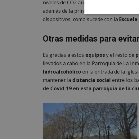
niveles de CO2 aumentasen se optaría po
además de la principal. Otros centros de
Cookies
dispositivos, como sucede con la
Escuela 
estrictament
necesarias
Otras medidas para evita
Es gracias a estos
equipos
y el resto de
p
llevados a cabo en la Parroquia de La In
Cooki
hidroalcohólico
en la entrada de la iglesi
mantener la
distancia social
entre los b
de Covid-19 en esta parroquia de la ci
Las cookies estricta
la gestión de cuenta
Nombre
PHPSESSID