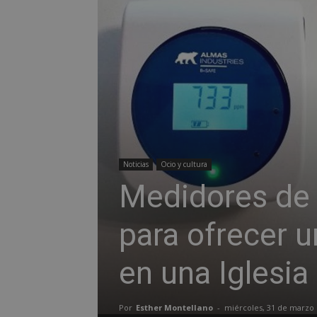
Noticias
Ocio y cultura
Medidores de 
para ofrecer 
en una Iglesia
Por
Esther Montellano
-
miércoles, 31 de marzo