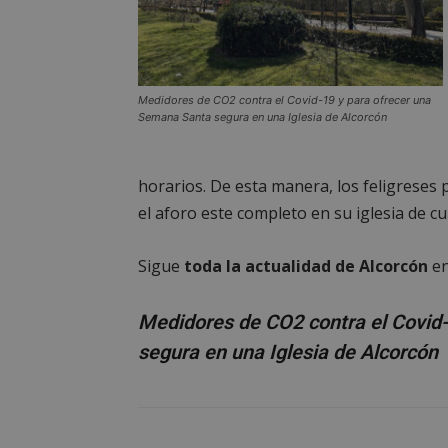
AWSALBCORS
Medidores de CO2 contra el Covid-19 y para ofrecer una
Semana Santa segura en una Iglesia de Alcorcón
sp_landing
horarios. De esta manera, los feligreses
el aforo este completo en su iglesia de cu
VISITOR_PRIVACY
Sigue
toda la actualidad de Alcorcón
e
Medidores de CO2 contra el Covid
sp_t
segura en una Iglesia de Alcorcón
__cf_bm