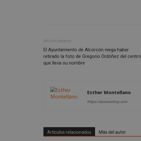
CookieScriptConse
Nombre
Artículo anterior
Nombre
El Ayuntamiento de Alcorcón niega haber
Nombre
__gpi
__Secure-
retirado la foto de Gregorio Ordóñez del centro
ROLLOUT_TOKEN
test_cookie
que lleva su nombre
ttwid
OAID
IDE
Esther Montellano
_ga_MP6BJ9ENMQ
https://alcorconhoy.com
iutk
_ga
YSC
__gads
Artículos relacionados
Más del autor