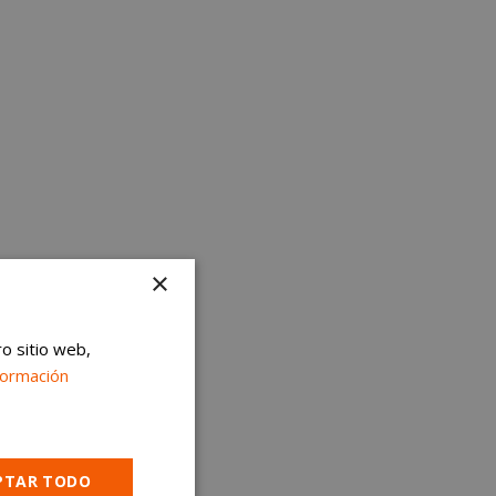
×
ro sitio web,
formación
PTAR TODO