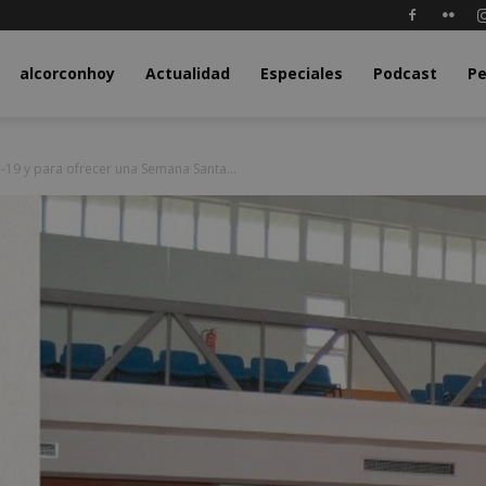
y.com
alcorconhoy
Actualidad
Especiales
Podcast
Pe
19 y para ofrecer una Semana Santa...