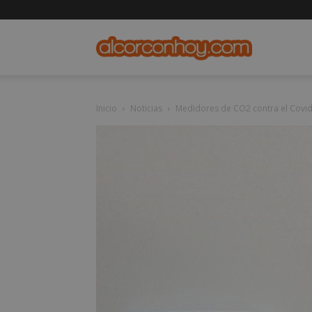
alcorconho
Inicio
Noticias
Medidores de CO2 contra el Covid-