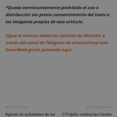
*Queda terminantemente prohibido el uso o
Cookies estrictamente necesarias
distribución sin previo consentimiento del texto o
Cookies de rendimiento
las imágenes propias de este artículo.
Cookies de preferencias
Cookies de funcionalidad
Sigue al minuto todas las noticias de Alcorcón a
Cookies no clasificadas
través del canal de Telegram de alcorconhoy.com.
Suscríbete gratis pulsando aquí.
Las cookies estrictamente necesarias permiten la
funcionalidad principal del sitio web, como el
inicio de sesión de usuario y la gestión de cuentas.
El sitio web no se puede utilizar correctamente sin
las cookies estrictamente necesarias.
Proveedor
/
Nombre
Vencimient
Dominio
PHPSESSID
Sesión
PHP.net
alcorconhoy.com
Artículo anterior
Artículo siguiente
Agenda de actividades de las
O´Pulpiño celebra las Fiestas