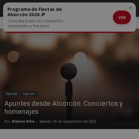
×
Programa de Fiestas de
Alcorcón 2026 🎉
VER
Consulta todos los conciertos,
Inicio
Noticias
actividades y horarios
Noticias
Opinión
Apuntes desde Alcorcón: Conciertos y
homenajes
Por
Alberto Viña
-
sábado, 10 de septiembre de 2022