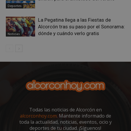
Deportes
La Pegatina llega a las Fiestas de
Alcorcón tras su paso por el Sonorama:
dónde y cuándo verlo gratis
Noticias
sp_landing
23 horas 59
Spotify Inc.
minutos
.spotify.com
VISITOR_PRIVACY_METADATA
5 meses 4
YouTube
semanas
Todas las noticias de Alcorcón en
.youtube.com
alcorconhoy.com
. Mantente informado de
toda la actualidad, noticias, eventos, ocio y
deportes de tu ciudad. ¡Síguenos!