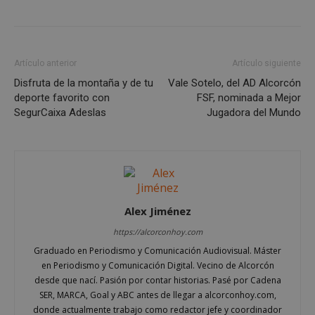
Inc.
embed.bsky.app
Artículo anterior
Artículo siguiente
Disfruta de la montaña y de tu
Vale Sotelo, del AD Alcorcón
deporte favorito con
FSF, nominada a Mejor
SegurCaixa Adeslas
Jugadora del Mundo
Alex Jiménez
https://alcorconhoy.com
sp_landing
23 horas 59
Spotify Inc.
minutos
.spotify.com
Graduado en Periodismo y Comunicación Audiovisual. Máster
en Periodismo y Comunicación Digital. Vecino de Alcorcón
desde que nací. Pasión por contar historias. Pasé por Cadena
SER, MARCA, Goal y ABC antes de llegar a alcorconhoy.com,
donde actualmente trabajo como redactor jefe y coordinador