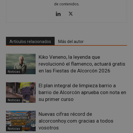
de contenidos.
VISITOR_PRIVACY_METADATA
5 meses 4
YouTube
semanas
.youtube.com
Artículos relacionados
Más del autor
Kiko Veneno, la leyenda que
revolucionó el flamenco, actuará gratis
en las Fiestas de Alcorcón 2026
Noticias
El plan integral de limpieza barrio a
barrio de Alcorcón aprueba con nota en
su primer curso
Noticias
Nuevas cifras récord de
alcorconhoy.com gracias a todos
sp_t
1 año
Spotify Inc.
vosotros
.spotify.com
Noticias