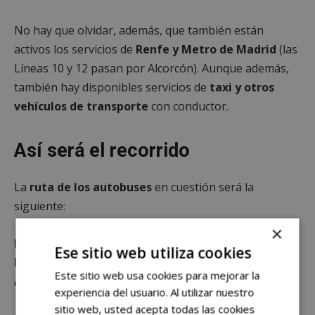
No hay que olvidar, además, que también están
activos los servicios de
Renfe y Metro de Madrid
(las
Líneas 10 y 12 pasan por Alcorcón). Aunque además,
también hay disponibles servicios de
taxi y otros
vehículos de transporte
con conductor.
Así será el recorrido
La
ruta de los autobuses
en cuestión será la
siguiente:
×
Recorrido 1: Desde la Renfe de Las Retamas a
Ese sitio web utiliza cookies
Príncipe Pío (Parada en Alcorcón Central, por
Este sitio web usa cookies para mejorar la
Avenida de Móstoles)
experiencia del usuario. Al utilizar nuestro
sitio web, usted acepta todas las cookies