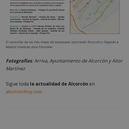
Dominio
PHPSESSID
Sesión
PHP.net
alcorconhoy.com
El recorrido de las tres líneas de autobuses recorrerán Alcorcón y llegarán a
Madrid mientras dure Filomena
Fotografías
: Arriva, Ayuntamiento de Alcorcón y Aitor
Martínez
Sigue toda
la actualidad de Alcorcón
en
alcorconhoy.com
Google
Privacy Policy
AWSALBCORS
1 semana
Amazon.com