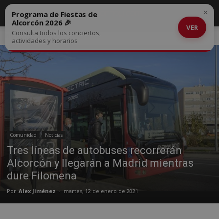
×
Programa de Fiestas de
Alcorcón 2026 🎉
VER
Consulta todos los conciertos,
Inicio
Comunidad
actividades y horarios
Comunidad
Noticias
Tres líneas de autobuses recorrerán
Alcorcón y llegarán a Madrid mientras
dure Filomena
Por
Alex Jiménez
-
martes, 12 de enero de 2021