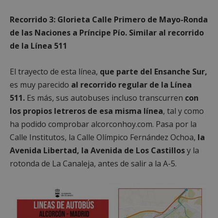
Recorrido 3: Glorieta Calle Primero de Mayo-Ronda
Cookies no clasificadas
de las Naciones a Príncipe Pío. Similar al recorrido
de la Línea 511
El trayecto de esta línea,
que parte del Ensanche Sur,
es muy parecido
al recorrido regular de la Línea
Cookies estrictamente necesarias
511.
Es más, sus autobuses incluso transcurren
con
Cookies de rendimiento
los propios letreros de esa misma línea
, tal y como
ha podido comprobar alcorconhoy.com. Pasa por la
Cookies de preferencias
Calle Institutos, la Calle Olímpico Fernández Ochoa,
la
Cookies de funcionalidad
Avenida Libertad, la Avenida de Los Castillos
y la
Cookies no clasificadas
rotonda de La Canaleja, antes de salir a la A-5.
Las cookies estrictamente necesarias permiten la
funcionalidad principal del sitio web, como el
inicio de sesión de usuario y la gestión de cuentas.
El sitio web no se puede utilizar correctamente sin
las cookies estrictamente necesarias.
Proveedor
/
Nombre
Vencimient