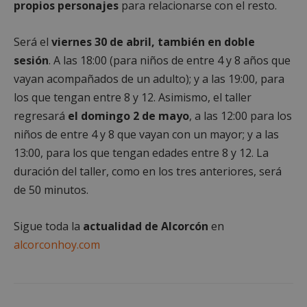
propios personajes
para relacionarse con el resto.
Proveedor
/
Nombre
Vencimient
Dominio
PHPSESSID
Sesión
PHP.net
Será el
viernes 30 de abril, también en doble
alcorconhoy.com
sesión
. A las 18:00 (para niños de entre 4 y 8 años que
vayan acompañados de un adulto); y a las 19:00, para
los que tengan entre 8 y 12. Asimismo, el taller
regresará
el domingo 2 de mayo
, a las 12:00 para los
niños de entre 4 y 8 que vayan con un mayor; y a las
13:00, para los que tengan edades entre 8 y 12. La
duración del taller, como en los tres anteriores, será
de 50 minutos.
Sigue toda la
actualidad de Alcorcón
en
Google
Privacy Policy
alcorconhoy.com