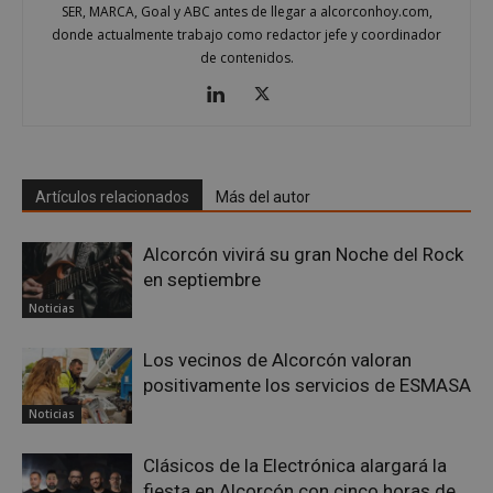
SER, MARCA, Goal y ABC antes de llegar a alcorconhoy.com,
donde actualmente trabajo como redactor jefe y coordinador
de contenidos.
VISITOR_PRIVACY_METADATA
5 meses 4
YouTube
semanas
.youtube.com
Artículos relacionados
Más del autor
Alcorcón vivirá su gran Noche del Rock
en septiembre
Noticias
Los vecinos de Alcorcón valoran
positivamente los servicios de ESMASA
Noticias
Clásicos de la Electrónica alargará la
sp_t
1 año
Spotify Inc.
fiesta en Alcorcón con cinco horas de