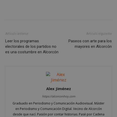
AWSALBCORS
1 semana
Amazon.com
Inc.
embed.bsky.app
Artículo anterior
Artículo siguiente
Leer los programas
Paseos con arte para los
electorales de los partidos no
mayores en Alcorcón
es una costumbre en Alcorcón
Alex Jiménez
sp_landing
23 horas 59
Spotify Inc.
minutos
.spotify.com
https://alcorconhoy.com
Graduado en Periodismo y Comunicación Audiovisual. Máster
en Periodismo y Comunicación Digital. Vecino de Alcorcón
desde que nací. Pasión por contar historias. Pasé por Cadena