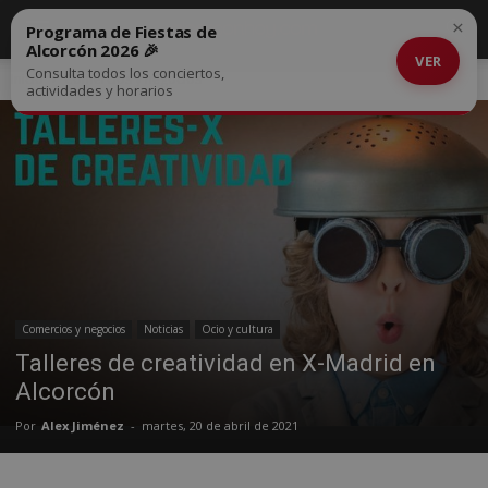
×
Programa de Fiestas de
Alcorcón 2026 🎉
VER
Consulta todos los conciertos,
Inicio
Comercios y negocios
actividades y horarios
Comercios y negocios
Noticias
Ocio y cultura
Talleres de creatividad en X-Madrid en
Alcorcón
Por
Alex Jiménez
-
martes, 20 de abril de 2021