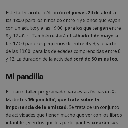
Este taller arriba a Alcorcón
el jueves 29 de abril
: a
las 18:00 para los niños de entre 4 y 8 años que vayan
Cookies no clasificadas
con un adulto; y a las 19:00, para los que tengan entre
8 y 12 años. También estará
el sábado 1 de mayo
: a
las 12:00 para los pequeños de entre 4 y 8; y a partir
de las 19:00, para los de edades comprendidas entre 8
y 12. La duración de la actividad
será de 50 minutos.
Cookies estrictamente necesarias
Cookies de rendimiento
Mi pandilla
Cookies de preferencias
Cookies de funcionalidad
El cuarto taller programado para estas fechas en X-
Cookies no clasificadas
Madrid es
‘Mi pandilla’, que trata sobre la
Las cookies estrictamente necesarias permiten la
importancia de la amistad.
Se trata de un conjunto
funcionalidad principal del sitio web, como el
inicio de sesión de usuario y la gestión de cuentas.
de actividades que tienen mucho que ver con los libros
El sitio web no se puede utilizar correctamente sin
infantiles, y en los que los participantes
crearán sus
las cookies estrictamente necesarias.