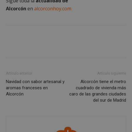
Cookies no clasificadas
Sigue toda la
actualidad de
Alcorcón
en
alcorconhoy.com
Cookies estrictamente necesarias
Cookies de rendimiento
Cookies de preferencias
Cookies de funcionalidad
Artículo anterior
Artículo siguiente
Cookies no clasificadas
Navidad con sabor artesanal y
Alcorcón tiene el metro
Las cookies estrictamente necesarias permiten la
aromas franceses en
cuadrado de vivienda más
funcionalidad principal del sitio web, como el
Alcorcón
caro de las grandes ciudades
inicio de sesión de usuario y la gestión de cuentas.
El sitio web no se puede utilizar correctamente sin
del sur de Madrid
las cookies estrictamente necesarias.
Proveedor
/
Nombre
Vencimient
Dominio
PHPSESSID
Sesión
PHP.net
alcorconhoy.com