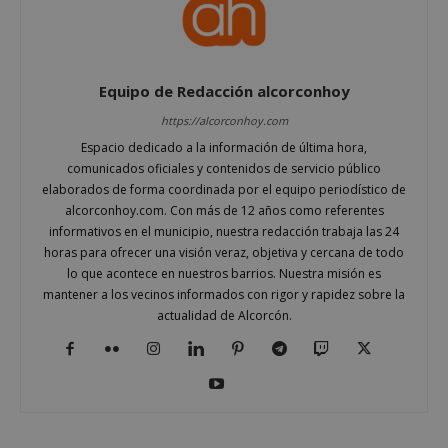
Equipo de Redacción alcorconhoy
https://alcorconhoy.com
Espacio dedicado a la información de última hora,
comunicados oficiales y contenidos de servicio público
elaborados de forma coordinada por el equipo periodístico de
alcorconhoy.com. Con más de 12 años como referentes
informativos en el municipio, nuestra redacción trabaja las 24
horas para ofrecer una visión veraz, objetiva y cercana de todo
Google
lo que acontece en nuestros barrios. Nuestra misión es
Privacy Policy
mantener a los vecinos informados con rigor y rapidez sobre la
actualidad de Alcorcón.
AWSALBCORS
1 semana
Amazon.com
Inc.
embed.bsky.app