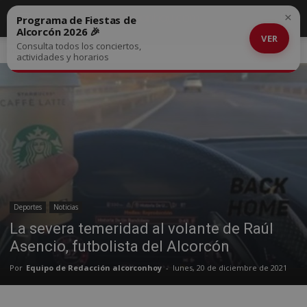
×
Programa de Fiestas de
Alcorcón 2026 🎉
VER
Consulta todos los conciertos,
Inicio
Deportes
actividades y horarios
Deportes
Noticias
La severa temeridad al volante de Raúl
Asencio, futbolista del Alcorcón
Por
Equipo de Redacción alcorconhoy
-
lunes, 20 de diciembre de 2021