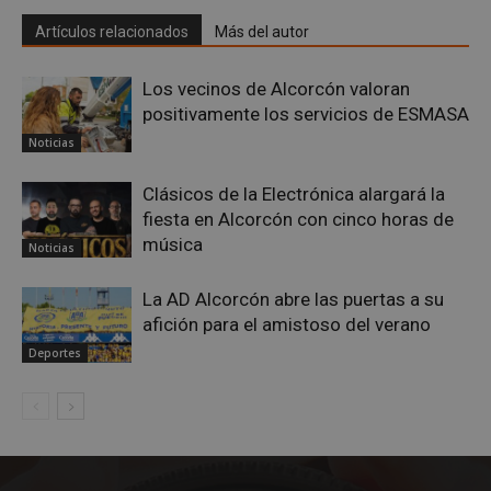
Artículos relacionados
Más del autor
Los vecinos de Alcorcón valoran
positivamente los servicios de ESMASA
Noticias
Clásicos de la Electrónica alargará la
fiesta en Alcorcón con cinco horas de
música
Noticias
La AD Alcorcón abre las puertas a su
sp_landing
23 horas 59
Spotify Inc.
minutos
.spotify.com
afición para el amistoso del verano
Deportes