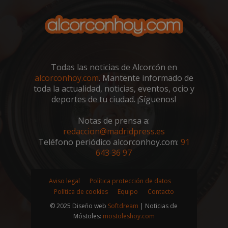
VISITOR_PRIVACY_METADATA
5 meses 4
YouTube
semanas
.youtube.com
Todas las noticias de Alcorcón en
alcorconhoy.com
. Mantente informado de
toda la actualidad, noticias, eventos, ocio y
deportes de tu ciudad. ¡Síguenos!
Notas de prensa a:
redaccion@madridpress.es
Teléfono periódico alcorconhoy.com:
91
643 36 97
Aviso legal
Política protección de datos
sp_t
1 año
Spotify Inc.
Política de cookies
Equipo
Contacto
.spotify.com
© 2025 Diseño web
Softdream
| Noticias de
Móstoles:
mostoleshoy.com