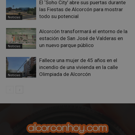
El ‘Soho City’ abre sus puertas durante
las Fiestas de Alcorcón para mostrar
todo su potencial
Noticias
Alcorcón transformará el entorno de la
estación de San José de Valderas en
un nuevo parque público
Noticias
Fallece una mujer de 45 años en el
incendio de una vivienda en la calle
sp_landing
23 horas 59
Spotify Inc.
Olimpiada de Alcorcón
Noticias
minutos
.spotify.com
VISITOR_PRIVACY_METADATA
5 meses 4
YouTube
semanas
.youtube.com