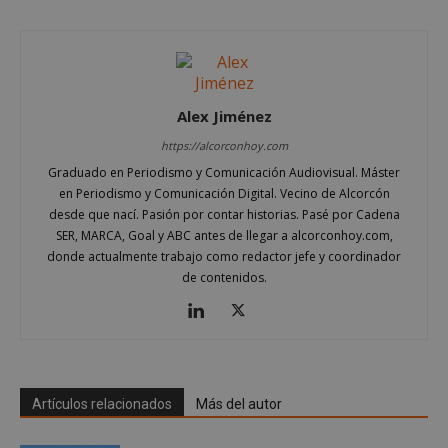
Alex Jiménez
https://alcorconhoy.com
Graduado en Periodismo y Comunicación Audiovisual. Máster
en Periodismo y Comunicación Digital. Vecino de Alcorcón
desde que nací. Pasión por contar historias. Pasé por Cadena
Google
SER, MARCA, Goal y ABC antes de llegar a alcorconhoy.com,
Privacy Policy
donde actualmente trabajo como redactor jefe y coordinador
de contenidos.
AWSALBCORS
1 semana
Amazon.com
Inc.
embed.bsky.app
Artículos relacionados
Más del autor