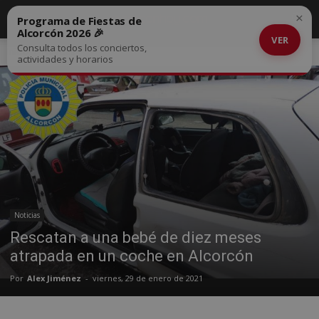
×
Programa de Fiestas de
Alcorcón 2026 🎉
VER
Consulta todos los conciertos,
Inicio
Noticias
actividades y horarios
Noticias
Rescatan a una bebé de diez meses
atrapada en un coche en Alcorcón
Por
Alex Jiménez
-
viernes, 29 de enero de 2021