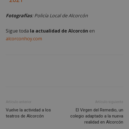
Fotografías
: Policía Local de Alcorcón
Sigue toda
la actualidad de Alcorcón
en
Cookies estrictamente necesarias
alcorconhoy.com
Cookies de rendimiento
Cookies de preferencias
Cookies de funcionalidad
Cookies no clasificadas
Las cookies estrictamente necesarias permiten la
funcionalidad principal del sitio web, como el
inicio de sesión de usuario y la gestión de cuentas.
El sitio web no se puede utilizar correctamente sin
las cookies estrictamente necesarias.
Proveedor
/
Artículo anterior
Artículo siguiente
Nombre
Vencimient
Dominio
Vuelve la actividad a los
El Virgen del Remedio, un
PHPSESSID
Sesión
PHP.net
teatros de Alcorcón
colegio adaptado a la nueva
alcorconhoy.com
realidad en Alcorcón