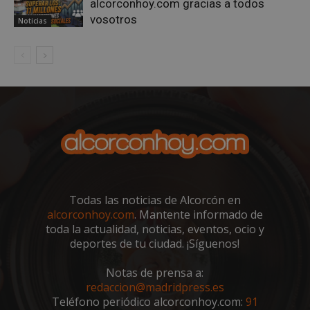
alcorconhoy.com gracias a todos
vosotros
Noticias
sp_landing
23 horas 59
Spotify Inc.
minutos
.spotify.com
Todas las noticias de Alcorcón en
alcorconhoy.com
. Mantente informado de
VISITOR_PRIVACY_METADATA
5 meses 4
YouTube
toda la actualidad, noticias, eventos, ocio y
semanas
.youtube.com
deportes de tu ciudad. ¡Síguenos!
Notas de prensa a:
redaccion@madridpress.es
Teléfono periódico alcorconhoy.com:
91