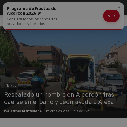
×
Programa de Fiestas de
Alcorcón 2026 🎉
VER
Consulta todos los conciertos,
Inicio
Noticias
actividades y horarios
Noticias
Rescatado un hombre en Alcorcón tras
caerse en el baño y pedir ayuda a Alexa
Por
Esther Montellano
-
miércoles, 2 de junio de 2021