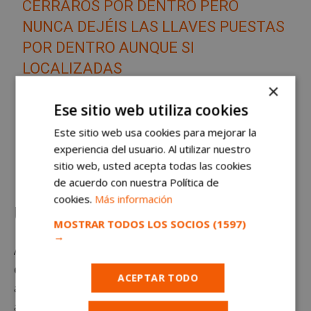
CERRAROS POR DENTRO PERO
NUNCA DEJÉIS LAS LLAVES PUESTAS
POR DENTRO AUNQUE SI
LOCALIZADAS
×
PIC.TWITTER.COM/BIFGPM5OLO
Ese sitio web utiliza cookies
— BOMBEROS DE ALCORCÓN
Este sitio web usa cookies para mejorar la
(@ALCORCONBOMBERO)
MAY 29,
experiencia del usuario. Al utilizar nuestro
sitio web, usted acepta todas las cookies
2021
de acuerdo con nuestra Política de
cookies.
Más información
Un método poco ortodoxo
MOSTRAR TODOS LOS SOCIOS
(1597)
→
Al respecto de lo sucedido, algunos
vecinos y vecinas
de Alcorcón
han querido expresar su apoyo al
ACEPTAR TODO
afectado.
“Que se mejore pronto”
,
escribía un vecino
a través de
Twitter
. Asimismo otros ciudadanos de la