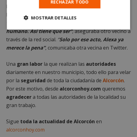
RECHAZAR TODO
localidad han expresado su
opinión
acerca de que el
hombre hubiera podido ser asistido gracias a
Alexa
.
MOSTRAR DETALLES
“La tecnología bien aplicada al servicio del ser
Cookies
Cookies de
humano. Así tiene que ser”
,
aseguraba otro vecino a
estrictamente
rendimiento
través de la red social.
“
Solo por ese acto, Alexa ya
necesarias
merece la pena”
, comunicaba otra vecina en Twitter.
Una
gran labor
la que realizan las
autoridades
Cookies de
Cookies de
preferencias
funcionalidad
diariamente en nuestro municipio, todo ello para velar
por la
seguridad
de toda la ciudadanía de
Alcorcón
.
Por este motivo, desde
alcorconhoy.com
queremos
Cookies no clasificadas
agradecer
a todas las autoridades de la localidad su
gran trabajo.
Sigue
toda la actualidad de Alcorcón
en
alcorconhoy.com
Cookies estrictamente necesarias