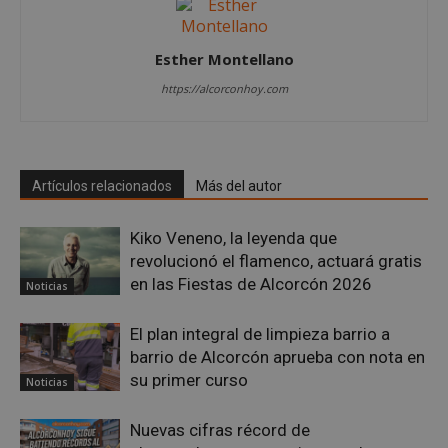
Esther Montellano
https://alcorconhoy.com
Google
Privacy Policy
Artículos relacionados
Más del autor
Kiko Veneno, la leyenda que
AWSALBCORS
1 semana
Amazon.com
Inc.
revolucionó el flamenco, actuará gratis
embed.bsky.app
en las Fiestas de Alcorcón 2026
Noticias
El plan integral de limpieza barrio a
barrio de Alcorcón aprueba con nota en
su primer curso
Noticias
Nuevas cifras récord de