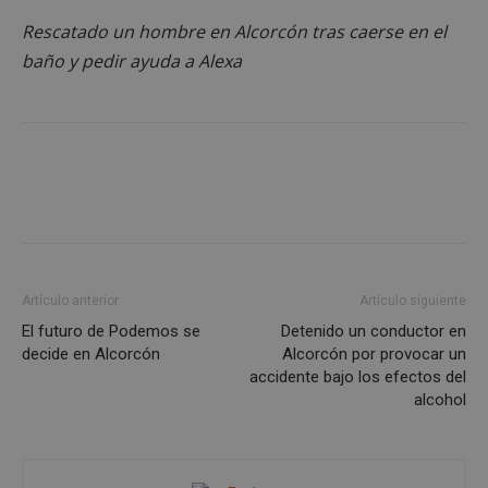
Cookies de rendimiento
Rescatado un hombre en Alcorcón tras caerse en el
Cookies de preferencias
baño y pedir ayuda a Alexa
Cookies de funcionalidad
Cookies no clasificadas
Las cookies estrictamente necesarias permiten la
funcionalidad principal del sitio web, como el
inicio de sesión de usuario y la gestión de cuentas.
El sitio web no se puede utilizar correctamente sin
las cookies estrictamente necesarias.
Proveedor
/
Nombre
Vencimient
Dominio
Artículo anterior
Artículo siguiente
PHPSESSID
Sesión
PHP.net
alcorconhoy.com
El futuro de Podemos se
Detenido un conductor en
decide en Alcorcón
Alcorcón por provocar un
accidente bajo los efectos del
alcohol