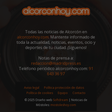
VISITOR_PRIVACY_METADATA
5 meses 4
YouTube
semanas
.youtube.com
Todas las noticias de Alcorcón en
alcorconhoy.com
. Mantente informado de
toda la actualidad, noticias, eventos, ocio y
deportes de tu ciudad. ¡Síguenos!
Notas de prensa a:
redaccion@madridpress.es
Teléfono periódico alcorconhoy.com:
91
643 36 97
Aviso legal
Política protección de datos
sp_t
1 año
Spotify Inc.
Política de cookies
Equipo
Contacto
.spotify.com
© 2025 Diseño web
Softdream
| Noticias de
Móstoles:
mostoleshoy.com