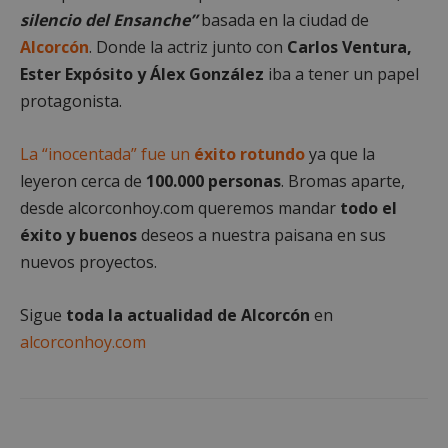
silencio del Ensanche”
basada en la ciudad de
Alcorcón
. Donde la actriz junto con
Carlos Ventura,
Ester Expósito y Álex González
iba a tener un papel
protagonista.
Cookies estrictamente necesarias
La “inocentada” fue un
éxito rotundo
ya que la
Cookies de rendimiento
leyeron cerca de
100.000 personas
. Bromas aparte,
Cookies de preferencias
desde alcorconhoy.com queremos mandar
todo el
Cookies de funcionalidad
éxito y buenos
deseos a nuestra paisana en sus
Cookies no clasificadas
nuevos proyectos.
Las cookies estrictamente necesarias permiten la
funcionalidad principal del sitio web, como el
Sigue
toda la actualidad de Alcorcón
en
inicio de sesión de usuario y la gestión de cuentas.
El sitio web no se puede utilizar correctamente sin
alcorconhoy.com
las cookies estrictamente necesarias.
Proveedor
/
Nombre
Vencimient
Dominio
PHPSESSID
Sesión
PHP.net
alcorconhoy.com