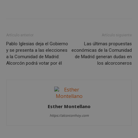
Artículo anterior
Artículo siguiente
Pablo Iglesias deja el Gobierno
Las últimas propuestas
y se presenta a las elecciones
económicas de la Comunidad
a la Comunidad de Madrid:
de Madrid generan dudas en
Alcorcón podrá votar por él
los alcorconeros
Google
Privacy Policy
Esther Montellano
https://alcorconhoy.com
AWSALBCORS
1 semana
Amazon.com
Inc.
embed.bsky.app