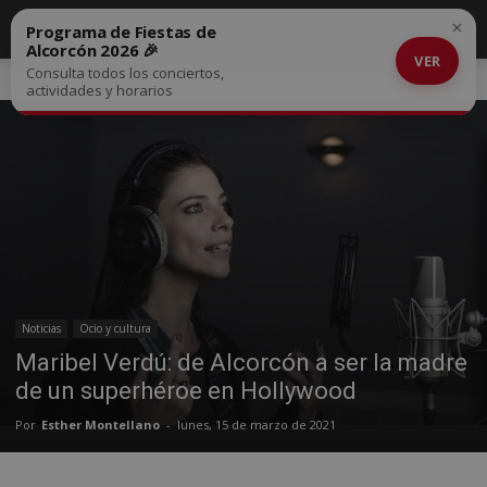
×
Programa de Fiestas de
Alcorcón 2026 🎉
VER
Consulta todos los conciertos,
Inicio
Noticias
actividades y horarios
Noticias
Ocio y cultura
Maribel Verdú: de Alcorcón a ser la madre
de un superhéroe en Hollywood
Por
Esther Montellano
-
lunes, 15 de marzo de 2021