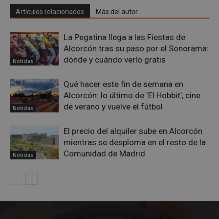
Artículos relacionados
Más del autor
La Pegatina llega a las Fiestas de
Alcorcón tras su paso por el Sonorama:
dónde y cuándo verlo gratis
Noticias
Qué hacer este fin de semana en
Alcorcón: lo último de ‘El Hobbit’, cine
de verano y vuelve el fútbol
Noticias
El precio del alquiler sube en Alcorcón
sp_landing
23 horas 59
Spotify Inc.
minutos
mientras se desploma en el resto de la
.spotify.com
Comunidad de Madrid
Noticias