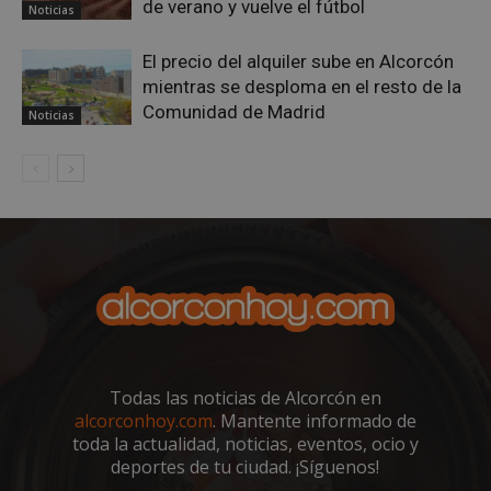
de verano y vuelve el fútbol
Noticias
El precio del alquiler sube en Alcorcón
mientras se desploma en el resto de la
Comunidad de Madrid
Noticias
Proveedor
/
Nombre
Vencimiento
Descripció
Dominio
Nombre
Proveedor
/
Dominio
Vencimiento
Des
__Secure-
.youtube.com
5 meses 4
ROLLOUT_TOKEN
semanas
__gpi
.alcorconhoy.com
1 año 4
Es 
Proveedor
/
Todas las noticias de Alcorcón en
Nombre
Vencimiento
Descr
semanas
que
Dominio
ttwid
.tiktok.com
11 meses 4
Esta cookie 
alcorconhoy.com
. Mantente informado de
coo
semanas
asocia
util
test_cookie
15 minutos
Doubl
toda la actualidad, noticias, eventos, ocio y
Google LLC
comúnmen
fine
(que 
.doubleclick.net
con análisis
deportes de tu ciudad. ¡Síguenos!
seg
prop
entrega de
anál
de Go