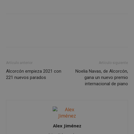
VISITOR_PRIVACY_METADATA
5 meses 4
YouTube
semanas
.youtube.com
Artículo anterior
Artículo siguiente
Alcorcón empieza 2021 con
Noelia Navas, de Alcorcón,
221 nuevos parados
gana un nuevo premio
internacional de piano
Alex Jiménez