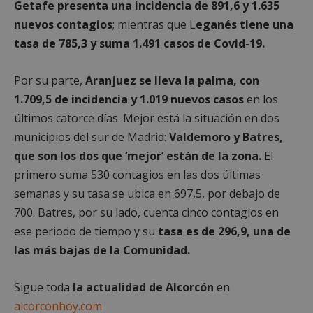
Getafe presenta una incidencia de 891,6 y 1.635
nuevos contagios
; mientras que L
eganés tiene una
AWSALBCORS
1 semana
Amazon.com
tasa de 785,3 y suma 1.491 casos de Covid-19.
Inc.
embed.bsky.app
Por su parte,
Aranjuez se lleva la palma, con
1.709,5 de incidencia y 1.019 nuevos casos
en los
últimos catorce días. Mejor está la situación en dos
municipios del sur de Madrid:
Valdemoro y Batres,
que son los dos que ‘mejor’ están de la zona.
El
primero suma 530 contagios en las dos últimas
semanas y su tasa se ubica en 697,5, por debajo de
700. Batres, por su lado, cuenta cinco contagios en
ese periodo de tiempo y su
tasa es de 296,9, una de
las más bajas de la Comunidad.
sp_landing
23 horas 59
Spotify Inc.
minutos
.spotify.com
Sigue toda
la actualidad de Alcorcón
en
alcorconhoy.com