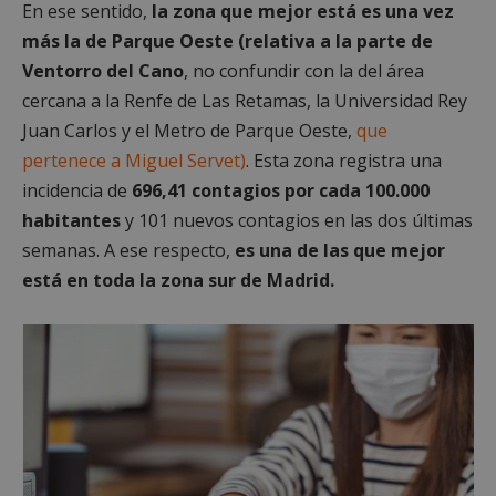
En ese sentido,
la zona que mejor está es una vez
Cookies de
Cookies de
más la de Parque Oeste (relativa a la parte de
preferencias
funcionalidad
Ventorro del Cano
, no confundir con la del área
cercana a la Renfe de Las Retamas, la Universidad Rey
Cookies no clasificadas
Juan Carlos y el Metro de Parque Oeste,
que
pertenece a Miguel Servet)
. Esta zona registra una
incidencia de
696,41 contagios por cada 100.000
habitantes
y 101 nuevos contagios en las dos últimas
semanas. A ese respecto,
es una de las que mejor
está en toda la zona sur de Madrid.
Cookies estrictamente necesarias
Cookies de rendimiento
Cookies de preferencias
Cookies de funcionalidad
Cookies no clasificadas
Las cookies estrictamente necesarias permiten la
funcionalidad principal del sitio web, como el
inicio de sesión de usuario y la gestión de cuentas.