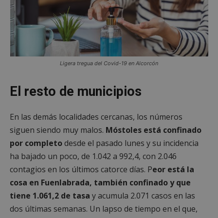
El sitio web no se puede utilizar correctamente sin
las cookies estrictamente necesarias.
Proveedor
/
Nombre
Vencimient
Dominio
PHPSESSID
Sesión
PHP.net
alcorconhoy.com
Ligera tregua del Covid-19 en Alcorcón
El resto de municipios
En las demás localidades cercanas, los números
siguen siendo muy malos.
Móstoles está confinado
por completo
desde el pasado lunes y su incidencia
ha bajado un poco, de 1.042 a 992,4, con 2.046
contagios en los últimos catorce días. P
eor está la
cosa en Fuenlabrada, también confinado y que
Google
Privacy Policy
tiene 1.061,2 de tasa
y acumula 2.071 casos en las
dos últimas semanas. Un lapso de tiempo en el que,