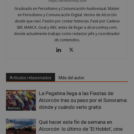
https://alcorconhoy.com
Graduado en Periodismo y Comunicación Audiovisual. Máster
sp_t
1 año
Spotify Inc.
.spotify.com
en Periodismo y Comunicación Digital. Vecino de Alcorcón
desde que nací. Pasión por contar historias. Pasé por Cadena
SER, MARCA, Goal y ABC antes de llegar a alcorconhoy.com,
donde actualmente trabajo como redactor jefe y coordinador
de contenidos.
__cf_bm
29 minutos
Cloudflare Inc.
58 segundo
.twitter.com
Artículos relacionados
Más del autor
La Pegatina llega a las Fiestas de
Alcorcón tras su paso por el Sonorama:
dónde y cuándo verlo gratis
Noticias
Qué hacer este fin de semana en
CookieScriptConsent
4 semanas 
CookieScript
días
alcorconhoy.com
Alcorcón: lo último de ‘El Hobbit’, cine