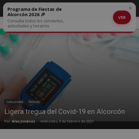
×
Programa de Fiestas de
Alcorcón 2026 🎉
VER
Consulta todos los conciertos,
Inicio
Comunidad
actividades y horarios
Comunidad
Noticias
Ligera tregua del Covid-19 en Alcorcón
Por
Alex Jiménez
-
miércoles, 3 de febrero de 2021