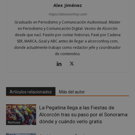
Alex Jiménez
https://alcorconhoy.com
Graduado en Periodismo y Comunicación Audiovisual. Máster
en Periodismo y Comunicación Digital. Vecino de Alcorcón
desde que nací. Pasión por contar historias. Pasé por Cadena
SER, MARCA, Goal y ABC antes de llegar a alcorconhoy.com,
donde actualmente trabajo como redactor jefe y coordinador
de contenidos.
sp_landing
23 horas 59
Spotify Inc.
minutos
.spotify.com
Artículos relacionados
Más del autor
La Pegatina llega a las Fiestas de
VISITOR_PRIVACY_METADATA
5 meses 4
YouTube
Alcorcón tras su paso por el Sonorama:
semanas
.youtube.com
dónde y cuándo verlo gratis
Noticias