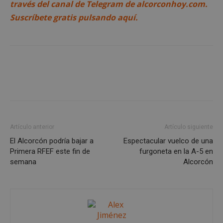
través del canal de Telegram de alcorconhoy.com.
Suscríbete gratis pulsando aquí.
Google
Privacy Policy
Artículo anterior
Artículo siguiente
El Alcorcón podría bajar a
Espectacular vuelco de una
AWSALBCORS
1 semana
Amazon.com
Primera RFEF este fin de
furgoneta en la A-5 en
Inc.
semana
Alcorcón
embed.bsky.app