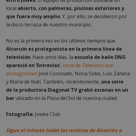
entró Jowke
. El equipo de producción buscaba un
local
abierto, con palmeras, piscinas exteriores y
que fuera muy amplio
. Y, por ello, se decidieron por
Cookies estrictamente necesarias
la disco-terraza de nuestro municipio.
Cookies de rendimiento
Cookies de preferencias
No es la primera vez en los últimos tiempos que
Cookies de funcionalidad
Alcorcón es protagonista en la primera línea de
Cookies no clasificadas
televisión
. Hace unos días, la
escuela de baile DNG
Las cookies estrictamente necesarias permiten la
apareció en ‘Entrevías’
,
serie de Telecinco que
funcionalidad principal del sitio web, como el
inicio de sesión de usuario y la gestión de cuentas.
protagonizan
José Coronado, Nona Sobo, Luis Zahera
El sitio web no se puede utilizar correctamente sin
y María de Nati. También, recientemente,
una serie
las cookies estrictamente necesarias.
de la productora Diagonal TV grabó escenas en un
Proveedor
/
Nombre
Vencimient
Dominio
bar
ubicado en la Plaza del Sol de nuestra ciudad.
PHPSESSID
Sesión
PHP.net
alcorconhoy.com
Fotografía:
Jowke Club
Sigue al minuto todas las noticias de Alcorcón a