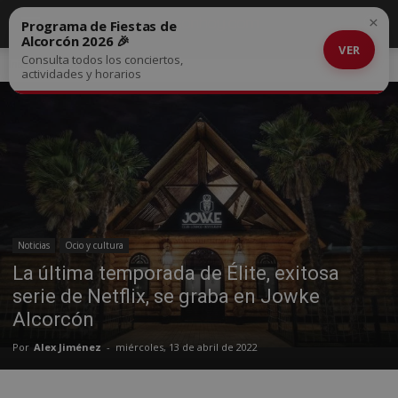
×
Programa de Fiestas de
Alcorcón 2026 🎉
VER
Consulta todos los conciertos,
Inicio
Noticias
actividades y horarios
Noticias
Ocio y cultura
La última temporada de Élite, exitosa
serie de Netflix, se graba en Jowke
Alcorcón
Por
Alex Jiménez
-
miércoles, 13 de abril de 2022