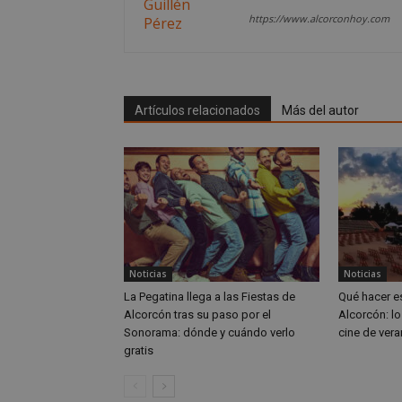
Nombre
__gpi
__Secure-
https://www.alcorconhoy.com
ROLLOUT_TOKEN
test_cookie
ttwid
OAID
IDE
Artículos relacionados
Más del autor
_ga_MP6BJ9ENMQ
iutk
_ga
YSC
__gads
Noticias
Noticias
La Pegatina llega a las Fiestas de
Qué hacer e
VISITOR_INFO1_LIV
__eoi
Alcorcón tras su paso por el
Alcorcón: lo
Sonorama: dónde y cuándo verlo
cine de vera
gratis