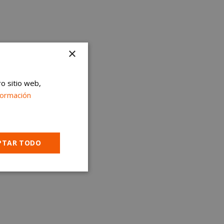
×
ro sitio web,
formación
PTAR TODO
Cookies no
clasificadas