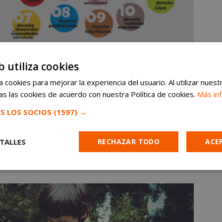
b utiliza cookies
 cookies para mejorar la experiencia del usuario. Al utilizar nuest
s las cookies de acuerdo con nuestra Política de cookies.
Más in
de Educación, Joanna Arranz, es
“ver la mirada de
S LOS SOCIOS
(1597) →
curso Fotos y Dibujos por los Derechos de la
asta el día 20 de noviembre. Los interesados en
TALLES
RECHAZAR TODO
ACE
s y dibujos para ilustrar uno de los derechos
la dirección
educacion@aytoalcorcon.es
.
Cookies de
Cookies de
Cookies de
e
rendimiento
preferencias
funcionalidad