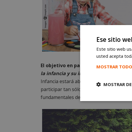
Ese sitio we
Este sitio web usa
usted acepta toda
El objetivo en palabras de la Concejal 
MOSTRAR TODO
la infancia y su interpretación”.
El Con
Infancia estará abierto para participar h
MOSTRAR DE
participar tan sólo deben enviar sus foto
fundamentales de los niños y las niñas a 
Cookies
estrictament
necesarias