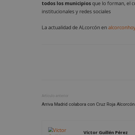
sp_landing
todos los municipios
que lo forman, el c
institucionales y redes sociales
VISITOR_PRIVACY
La actualidad de ALcorcón en
alcorconho
sp_t
__cf_bm
CookieScriptConse
Artículo anterior
Arriva Madrid colabora con Cruz Roja Alcorcón
Nombre
Nombre
Víctor Guillén Pérez