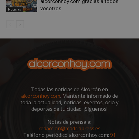
alcorconhoy.com gracias a todos
vosotros
Noticias
VISITOR_PRIVACY_METADATA
5 meses 4
YouTube
semanas
.youtube.com
Todas las noticias de Alcorcón en
alcorconhoy.com
. Mantente informado de
toda la actualidad, noticias, eventos, ocio y
deportes de tu ciudad. ¡Síguenos!
Notas de prensa a:
redaccion@madridpress.es
Teléfono periódico alcorconhoy.com:
91
sp_t
1 año
Spotify Inc.