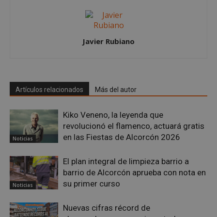
AWSALBCORS
1 semana
Amazon.com
Inc.
embed.bsky.app
Javier Rubiano
Artículos relacionados
Más del autor
Kiko Veneno, la leyenda que
revolucionó el flamenco, actuará gratis
en las Fiestas de Alcorcón 2026
Noticias
El plan integral de limpieza barrio a
barrio de Alcorcón aprueba con nota en
sp_landing
23 horas 59
Spotify Inc.
minutos
.spotify.com
su primer curso
Noticias
Nuevas cifras récord de