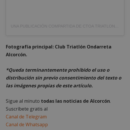
preferencias
funcionalidad
Cookies no clasificadas
UNA PUBLICACIÓN COMPARTIDA DE CTOA TRIATLON ‍♀️ (@CTOA_BLUEPOWER)
Fotografía principal: Club Triatlón Ondarreta
Alcorcón.
Cookies estrictamente necesarias
*Queda terminantemente prohibido el uso o
Cookies de rendimiento
distribución sin previo consentimiento del texto o
Cookies de preferencias
las imágenes propias de este artículo.
Cookies de funcionalidad
Cookies no clasificadas
Sigue al minuto
todas las noticias de Alcorcón
.
Las cookies estrictamente necesarias permiten la
Suscríbete gratis al
funcionalidad principal del sitio web, como el
Canal de Telegram
inicio de sesión de usuario y la gestión de cuentas.
El sitio web no se puede utilizar correctamente sin
Canal de Whatsapp
las cookies estrictamente necesarias.