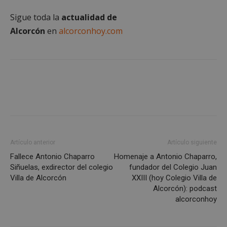
Proveedor
/
Nombre
Vencimient
Dominio
Sigue toda la
actualidad de
Alcorcón
en
alcorconhoy.com
PHPSESSID
Sesión
PHP.net
alcorconhoy.com
Artículo anterior
Artículo siguiente
Fallece Antonio Chaparro
Homenaje a Antonio Chaparro,
Siñuelas, exdirector del colegio
fundador del Colegio Juan
Google
Villa de Alcorcón
XXIII (hoy Colegio Villa de
Privacy Policy
Alcorcón): podcast
alcorconhoy