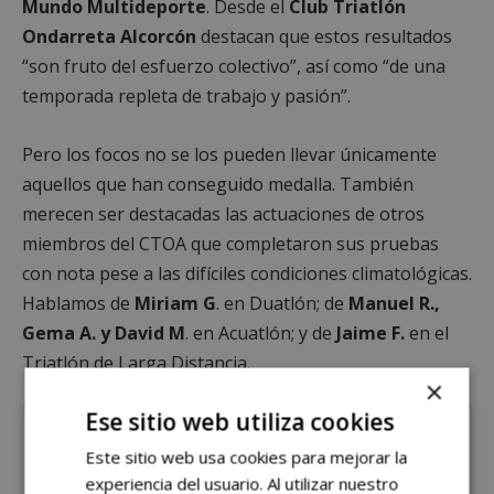
Mundo Multideporte
. Desde el
Club Triatlón
Ondarreta Alcorcón
destacan que estos resultados
“son fruto del esfuerzo colectivo”, así como “de una
temporada repleta de trabajo y pasión”.
Pero los focos no se los pueden llevar únicamente
aquellos que han conseguido medalla. También
merecen ser destacadas las actuaciones de otros
miembros del CTOA que completaron sus pruebas
con nota pese a las difíciles condiciones climatológicas.
Hablamos de
Miriam G
. en Duatlón; de
Manuel R.,
Gema A. y David M
. en Acuatlón; y de
Jaime F.
en el
Triatlón de Larga Distancia.
×
Ese sitio web utiliza cookies
Este sitio web usa cookies para mejorar la
experiencia del usuario. Al utilizar nuestro