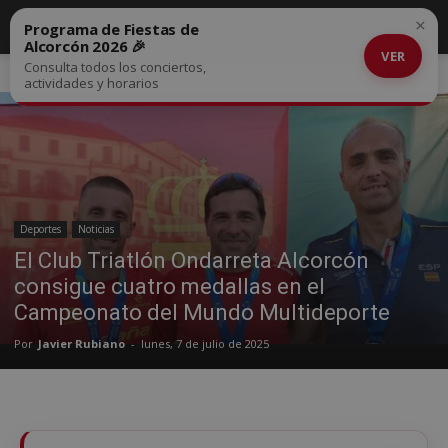
×
Programa de Fiestas de
Alcorcón 2026 🎉
VER
Consulta todos los conciertos,
Inicio
Deportes
actividades y horarios
Deportes
Noticias
El Club Triatlón Ondarreta Alcorcón
consigue cuatro medallas en el
Campeonato del Mundo Multideporte
Por
Javier Rubiano
-
lunes, 7 de julio de 2025