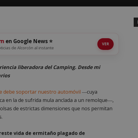
om
en Google News ⭐
VER
oticias de Alcorcón al instante
iencia liberadora del Camping. Desde mi
rios
e debe soportar nuestro automóvil
―cuya
ueca en la de sufrida mula anclada a un remolque―,
lsas de estrictas dimensiones que nos permitan
s.
greste vida de ermitaño plagado de