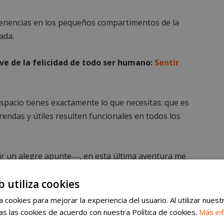
rtenencias en los pequeños compartimentos de la
ada.
ve de la felicidad de todo ser humano:
Sentir
spacio tienes exactamente lo que necesitas; que es
endas y útiles resulten funcionales en todos los
 un alegre apunte―, en esta última aventura me
ros vestida en plan “Lara Croft” y sin una partícula
b utiliza cookies
s, junto al río Ucero y el lugar donde transcurre la
 cookies para mejorar la experiencia del usuario. Al utilizar nuest
s las cookies de acuerdo con nuestra Política de cookies.
Más in