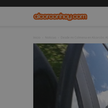
alcorconho
Inicio
Noticias
Desde mi Colmena en Alcorcón: A