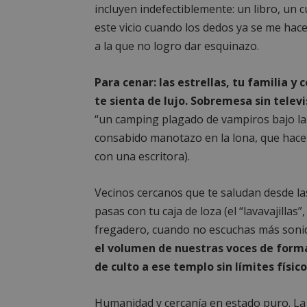
incluyen indefectiblemente: un libro, un 
__cf_bm
este vicio cuando los dedos ya se me hac
a la que no logro dar esquinazo.
CookieScriptConse
Para cenar: las estrellas, tu familia 
te sienta de lujo. Sobremesa sin telev
“un camping plagado de vampiros bajo la
consabido manotazo en la lona, que hace s
Nombre
Nombre
con una escritora).
Nombre
__gpi
__Secure-
ROLLOUT_TOKEN
Vecinos cercanos que te saludan desde la
test_cookie
ttwid
pasas con tu caja de loza (el “lavavajillas”
OAID
fregadero, cuando no escuchas más sonid
IDE
el volumen de nuestras voces de forma
de culto a ese templo sin límites físic
_ga_MP6BJ9ENMQ
iutk
Humanidad y cercanía en estado puro. La i