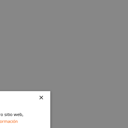
×
ro sitio web,
formación