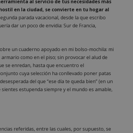
herramienta al servicio de tus necesidades más
Sesión
Cookie generada por aplicaciones
PHP.net
lenguaje PHP. Este es un identifi
alcorconhoy.com
ostil en la ciudad, se convierte en tu hogar al
general que se utiliza para mante
de sesión del usuario. Normalm
segunda parada vacacional, desde la que escribo
generado al azar, la forma en qu
quería dar un poco de envidia: Sur de Francia,
específico del sitio, pero un bue
mantener un estado de inicio de 
usuario entre páginas.
1 semana
Para un soporte continuo de adh
Amazon.com
de uso de CORS después de la act
Inc.
sobre un cuaderno apoyado en mi bolso-mochila: mi
Chromium, estamos creando cook
embed.bsky.app
adicionales para cada una de esta
o armario como en el piso; sin provocar el alud de
Google Privacy Policy
adherencia basadas en la duració
AWSALBCORS (ALB).
que se enredan, hasta que encuentro el
23 horas 59
Requerido para garantizar la func
Spotify Inc.
onjunto cuya selección ha conllevado poner patas
minutos
complemento Spotify integrado. 
.spotify.com
resultado ninguna funcionalidad e
a desesperada del que “ese día te queda bien” (en un
_METADATA
5 meses 4
Esta cookie se utiliza para almace
YouTube
e sientes estupenda siempre y el mundo es amable,
semanas
consentimiento del usuario y las
.youtube.com
privacidad para su interacción con 
datos sobre el consentimiento del
relación con diversas políticas y 
privacidad, asegurando que sus p
honradas en futuras sesiones.
1 año
Requerido para garantizar la func
Spotify Inc.
complemento Spotify integrado. 
.spotify.com
cias referidas, entre las cuales, por supuesto, se
resultado ninguna funcionalidad e