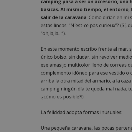
camping pasa a ser un accesorio, una 
PHPSESSID
básicas. Al mismo tiempo, el entorno, h
salir de la caravana
. Como dirían en mi 
estas líneas: “N´est-ce pas curieux”? (Sí, 
“oh,la,la…”).
AWSALBCORS
En este momento escribo frente al mar, 
único bolso, sin dudar, sin revolver medi
ese amasijo multicolor lleno de correas 
sp_landing
complemento idóneo para ese vestido o c
arriba la otra mitad del armario, a la caz
VISITOR_PRIVACY
camping ningún día te queda mal nada, t
¡¿cómo es posible?!).
La felicidad adopta formas inusuales:
sp_t
Una pequeña caravana, las pocas pertenen