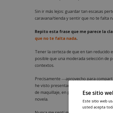
Sin ir más lejos: guardar tan escasas pe
caravana/tienda y sentir que no te falta n
Repito esta frase que me parece la cla
que no te falta nada
.
Tener la certeza de que en tan reducido e
posible que una moderada selección de pr
contextos.
Precisamente ―aprovecho para compartir
he visto presentando el primero de mis lib
Ese sitio we
de maquillaje, en pleno cañón del Río Lobo
novela.
Este sitio web usa
usted acepta toda
Nunca me sentí más cómoda.