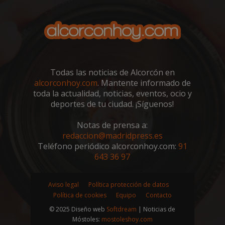
sp_landing
23 horas 59
Spotify Inc.
minutos
.spotify.com
Todas las noticias de Alcorcón en
alcorconhoy.com
. Mantente informado de
toda la actualidad, noticias, eventos, ocio y
deportes de tu ciudad. ¡Síguenos!
VISITOR_PRIVACY_METADATA
5 meses 4
YouTube
Notas de prensa a:
semanas
.youtube.com
redaccion@madridpress.es
Teléfono periódico alcorconhoy.com:
91
643 36 97
Aviso legal
Política protección de datos
Política de cookies
Equipo
Contacto
© 2025 Diseño web
Softdream
| Noticias de
Móstoles:
mostoleshoy.com