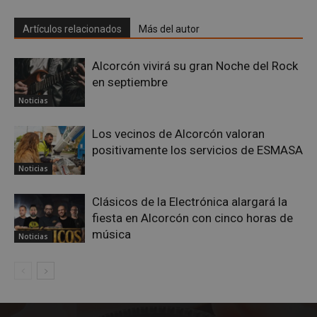
Artículos relacionados
Más del autor
Google
Privacy Policy
Alcorcón vivirá su gran Noche del Rock
en septiembre
Noticias
AWSALBCORS
1 semana
Amazon.com
Inc.
Los vecinos de Alcorcón valoran
embed.bsky.app
positivamente los servicios de ESMASA
Noticias
Clásicos de la Electrónica alargará la
fiesta en Alcorcón con cinco horas de
música
Noticias