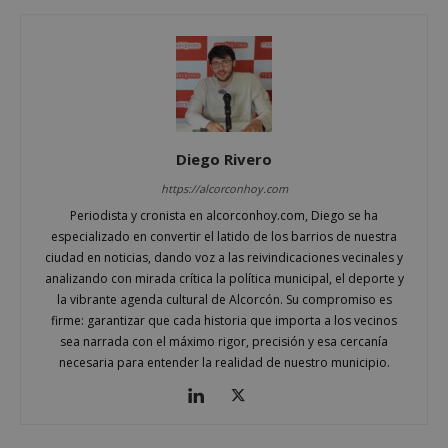
Cookies de funcionalidad
Cookies no clasificadas
Las cookies estrictamente necesarias permiten la
funcionalidad principal del sitio web, como el
inicio de sesión de usuario y la gestión de cuentas.
El sitio web no se puede utilizar correctamente sin
las cookies estrictamente necesarias.
Diego Rivero
Proveedor
/
Nombre
Vencimient
Dominio
https://alcorconhoy.com
PHPSESSID
Sesión
PHP.net
Periodista y cronista en alcorconhoy.com, Diego se ha
alcorconhoy.com
especializado en convertir el latido de los barrios de nuestra
ciudad en noticias, dando voz a las reivindicaciones vecinales y
analizando con mirada crítica la política municipal, el deporte y
la vibrante agenda cultural de Alcorcón. Su compromiso es
firme: garantizar que cada historia que importa a los vecinos
sea narrada con el máximo rigor, precisión y esa cercanía
necesaria para entender la realidad de nuestro municipio.