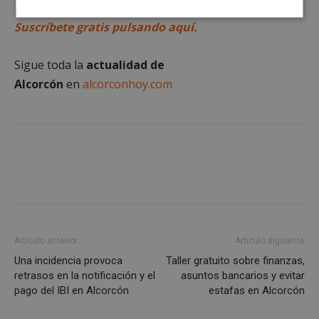
través del canal de Telegram de alcorconhoy.com.
Cookies
Cookies de
Suscríbete gratis pulsando aquí.
estrictamente
rendimiento
necesarias
Sigue toda la
actualidad de
Alcorcón
en
alcorconhoy.com
Cookies de
Cookies de
preferencias
funcionalidad
Cookies no clasificadas
Artículo anterior
Artículo siguiente
Una incidencia provoca
Taller gratuito sobre finanzas,
Cookies estrictamente necesarias
retrasos en la notificación y el
asuntos bancarios y evitar
Cookies de rendimiento
pago del IBI en Alcorcón
estafas en Alcorcón
Cookies de preferencias