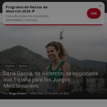
×
Programa de Fiestas de
Alcorcón 2026 🎉
VER
Consulta todos los conciertos,
Inicio
Deportes
actividades y horarios
Deportes
Noticias
Carla García, de Alcorcón, seleccionada
con España para los Juegos
Mediterráneos
Por
Diego Rivero
-
miércoles, 22 de junio de 2022