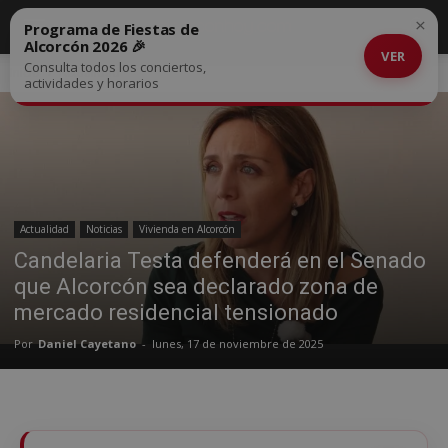
×
Programa de Fiestas de
Alcorcón 2026 🎉
VER
Consulta todos los conciertos,
Inicio
Actualidad
actividades y horarios
Actualidad
Noticias
Vivienda en Alcorcón
Candelaria Testa defenderá en el Senado
que Alcorcón sea declarado zona de
mercado residencial tensionado
Por
Daniel Cayetano
-
lunes, 17 de noviembre de 2025