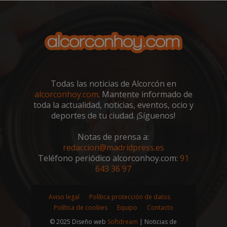
sp_t
1 año
Spotify Inc.
Todas las noticias de Alcorcón en
.spotify.com
alcorconhoy.com
. Mantente informado de
toda la actualidad, noticias, eventos, ocio y
deportes de tu ciudad. ¡Síguenos!
Notas de prensa a:
redaccion@madridpress.es
Teléfono periódico alcorconhoy.com:
91
643 36 97
__cf_bm
29 minutos
Cloudflare Inc.
58 segundo
.twitter.com
Aviso legal
Política protección de datos
Política de cookies
Equipo
Contacto
© 2025 Diseño web
Softdream
| Noticias de