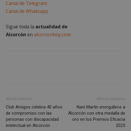
Canal de Telegram
Cookies de funcionalidad
Canal de Whatsapp
Cookies no clasificadas
Las cookies estrictamente necesarias permiten la
Sigue toda la
actualidad de
funcionalidad principal del sitio web, como el
inicio de sesión de usuario y la gestión de cuentas.
Alcorcón
en
alcorconhoy.com
El sitio web no se puede utilizar correctamente sin
las cookies estrictamente necesarias.
Proveedor
/
Nombre
Vencimient
Dominio
PHPSESSID
Sesión
PHP.net
alcorconhoy.com
Artículo anterior
Artículo siguiente
Club Amigos celebra 40 años
Nani Martín enorgullece a
de compromiso con las
Alcorcón con otra medalla de
personas con discapacidad
oro en los Premios Eficacia
intelectual en Alcorcón
2025