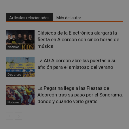
Artículos relacionados
Más del autor
sp_landing
23 horas 59
Spotify Inc.
minutos
.spotify.com
Clásicos de la Electrónica alargará la
fiesta en Alcorcón con cinco horas de
música
Noticias
La AD Alcorcón abre las puertas a su
afición para el amistoso del verano
VISITOR_PRIVACY_METADATA
5 meses 4
YouTube
Deportes
semanas
.youtube.com
La Pegatina llega a las Fiestas de
Alcorcón tras su paso por el Sonorama:
dónde y cuándo verlo gratis
Noticias