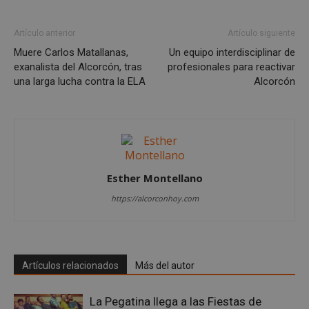
Las cookies estrictamente necesarias permiten la
funcionalidad principal del sitio web, como el
Artículo anterior
Artículo siguiente
inicio de sesión de usuario y la gestión de cuentas.
El sitio web no se puede utilizar correctamente sin
Muere Carlos Matallanas,
Un equipo interdisciplinar de
las cookies estrictamente necesarias.
exanalista del Alcorcón, tras
profesionales para reactivar
Proveedor
/
una larga lucha contra la ELA
Alcorcón
Nombre
Vencimient
Dominio
PHPSESSID
Sesión
PHP.net
alcorconhoy.com
Esther Montellano
https://alcorconhoy.com
Artículos relacionados
Más del autor
La Pegatina llega a las Fiestas de
Google