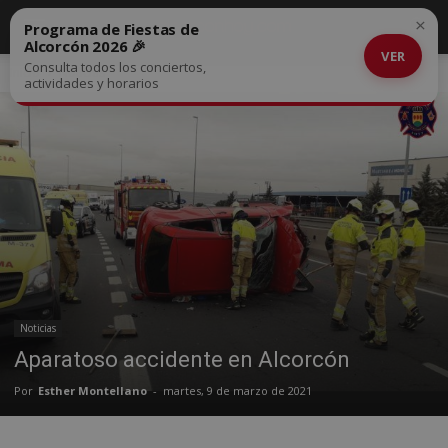
×
Programa de Fiestas de
Alcorcón 2026 🎉
VER
Consulta todos los conciertos,
Inicio
Noticias
actividades y horarios
Noticias
Aparatoso accidente en Alcorcón
Por
Esther Montellano
-
martes, 9 de marzo de 2021