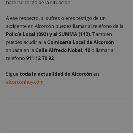
hacerse cargo de la situación.
necesarias
A ese respecto, si sufres o eres testigo de un
Cookies de
Cookies de
accidente en Alcorcón puedes llamar al teléfono de la
preferencias
funcionalidad
Policía Local (092) y al SUMMA (112)
. También
puedes acudir a la
Comisaría Local de Alcorcón
situada en la
Calle Alfredo Nobel, 10
o llamar al
Cookies no clasificadas
teléfono
911 12 70 92
.
Sigue
toda la actualidad de Alcorcón
en
alcorconhoy.com
Cookies estrictamente necesarias
Cookies de rendimiento
Cookies de preferencias
Cookies de funcionalidad
Cookies no clasificadas