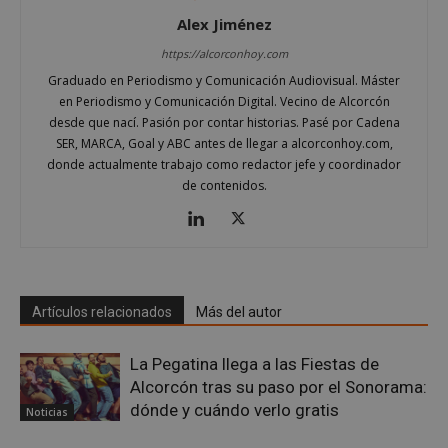
Alex Jiménez
https://alcorconhoy.com
Graduado en Periodismo y Comunicación Audiovisual. Máster
en Periodismo y Comunicación Digital. Vecino de Alcorcón
desde que nací. Pasión por contar historias. Pasé por Cadena
SER, MARCA, Goal y ABC antes de llegar a alcorconhoy.com,
VISITOR_PRIVACY_METADATA
5 meses 4
YouTube
donde actualmente trabajo como redactor jefe y coordinador
semanas
.youtube.com
de contenidos.
Artículos relacionados
Más del autor
La Pegatina llega a las Fiestas de
Alcorcón tras su paso por el Sonorama:
dónde y cuándo verlo gratis
Noticias