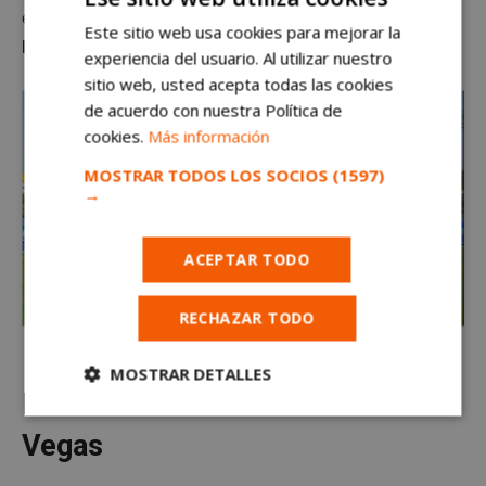
esta magnitud tiene.
El adjudicatario deberá pagar
Este sitio web usa cookies para mejorar la
lo que corresponde
, ya que es una sociedad privada”.
experiencia del usuario. Al utilizar nuestro
sitio web, usted acepta todas las cookies
de acuerdo con nuestra Política de
cookies.
Más información
MOSTRAR TODOS LOS SOCIOS
(1597)
→
ACEPTAR TODO
RECHAZAR TODO
El Alcorcón tendrá que pagar para jugar en Santo Domingo
MOSTRAR DETALLES
La sede social de la Calle Las
Cookies
Cookies de
estrictamente
rendimiento
Vegas
necesarias