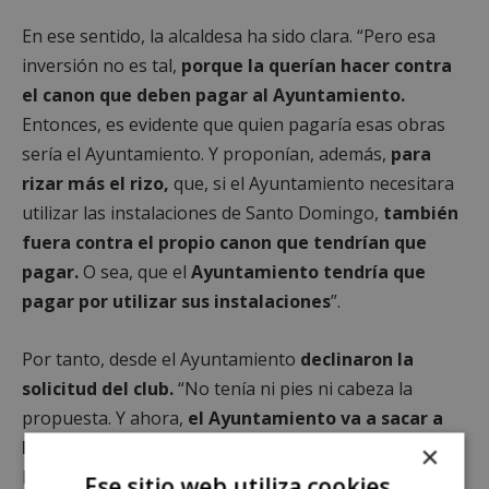
En ese sentido, la alcaldesa ha sido clara. “Pero esa
inversión no es tal,
porque la querían hacer contra
el canon que deben pagar al Ayuntamiento.
Entonces, es evidente que quien pagaría esas obras
sería el Ayuntamiento. Y proponían, además,
para
rizar más el rizo,
que, si el Ayuntamiento necesitara
utilizar las instalaciones de Santo Domingo,
también
fuera contra el propio canon que tendrían que
pagar.
O sea, que el
Ayuntamiento tendría que
pagar por utilizar sus instalaciones
”.
Por tanto, desde el Ayuntamiento
declinaron la
solicitud del club.
“No tenía ni pies ni cabeza la
propuesta. Y ahora,
el Ayuntamiento va a sacar a
licitación la concesión del estadio,
conforme a la
×
legalidad vigente y a las necesidades que un campo de
Ese sitio web utiliza cookies