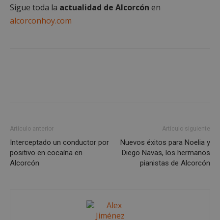
Sigue toda la
actualidad de Alcorcón
en
alcorconhoy.com
AWSALBCORS
1 semana
Amazon.com
Inc.
embed.bsky.app
Artículo anterior
Artículo siguiente
Interceptado un conductor por
Nuevos éxitos para Noelia y
positivo en cocaína en
Diego Navas, los hermanos
Alcorcón
pianistas de Alcorcón
sp_landing
23 horas 59
Spotify Inc.
minutos
.spotify.com