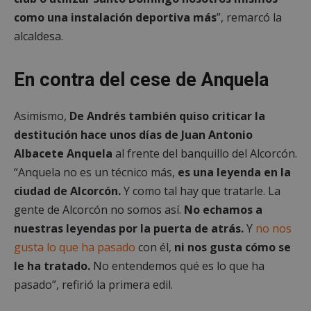
inicio de sesión de usuario y la gestión de cuentas.
como una instalación deportiva más
”, remarcó la
El sitio web no se puede utilizar correctamente sin
las cookies estrictamente necesarias.
alcaldesa.
Proveedor
/
Nombre
Vencimient
Dominio
En contra del cese de Anquela
PHPSESSID
Sesión
PHP.net
alcorconhoy.com
Asimismo,
De Andrés también quiso criticar la
destitución hace unos días de Juan Antonio
Albacete Anquela
al frente del banquillo del Alcorcón.
“Anquela no es un técnico más,
es una leyenda en la
ciudad de Alcorcón.
Y como tal hay que tratarle. La
gente de Alcorcón no somos así.
No echamos a
nuestras leyendas por la puerta de atrás.
Y
no nos
gusta lo que ha pasado
con él,
ni nos gusta cómo se
le ha tratado.
No entendemos qué es lo que ha
Google
pasado”, refirió la primera edil.
Privacy Policy