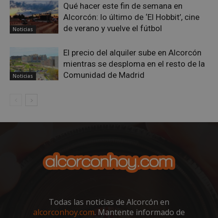
Qué hacer este fin de semana en
Alcorcón: lo último de ‘El Hobbit’, cine
de verano y vuelve el fútbol
sp_t
1 año
Spotify Inc.
Noticias
.spotify.com
El precio del alquiler sube en Alcorcón
mientras se desploma en el resto de la
Comunidad de Madrid
Noticias
__cf_bm
29 minutos
Cloudflare Inc.
58 segundo
.twitter.com
Todas las noticias de Alcorcón en
alcorconhoy.com
. Mantente informado de
CookieScriptConsent
4 semanas 
CookieScript