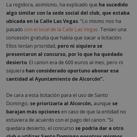
La regidora, asimismo, ha explicado que
ha sucedido
algo similar con la sede social del club, que estaba
Cookies de
Cookies de
preferencias
funcionalidad
ubicada en la Calle Las Vegas
. “Lo mismo nos ha
pasado
con el local de la Calle Las Vegas.
Tenían una
concesión gratuita que había que sacar a licitación.
Cookies no clasificadas
Ellos tenían prioridad,
pero ni siquiera se
presentaron al concurso, por lo que ha quedado
desierto
. El canon era de 600 euros al mes, pero ni
siquiera
han considerado oportuno abonar esa
cantidad al Ayuntamiento de Alcorcón”.
Cookies estrictamente necesarias
De cara a esta licitación para el uso de Santo
Cookies de rendimiento
Domingo,
se priorizaría al Alcorcón,
aunque
se
Cookies de preferencias
barajan más opciones
en caso de que la entidad no
Cookies de funcionalidad
estuviera de acuerdo con el pago del canon. “Si
Cookies no clasificadas
quedara desierto, el concurso
se podría dar a otro
Las cookies estrictamente necesarias permiten la
club o utilizar Santo Domingo nosotros mismos
funcionalidad principal del sitio web, como el