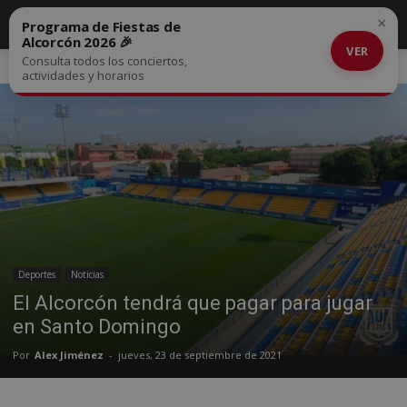
×
Programa de Fiestas de
Alcorcón 2026 🎉
VER
Consulta todos los conciertos,
Inicio
Deportes
actividades y horarios
Deportes
Noticias
El Alcorcón tendrá que pagar para jugar
en Santo Domingo
Por
Alex Jiménez
-
jueves, 23 de septiembre de 2021