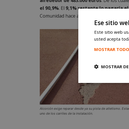
alrededor de 483.000 euros
. De los cua
el 90,9%
. El
9,1% restante lo pagaría el
Comunidad hace años”, señaló la alcaldes
Ese sitio we
Este sitio web usa
usted acepta toda
MOSTRAR TODO
MOSTRAR DE
Cookies
estrictament
necesarias
Alcorcón exige reparar desde ya su pista de atletismo. Est
uno de los carriles de la instalación.