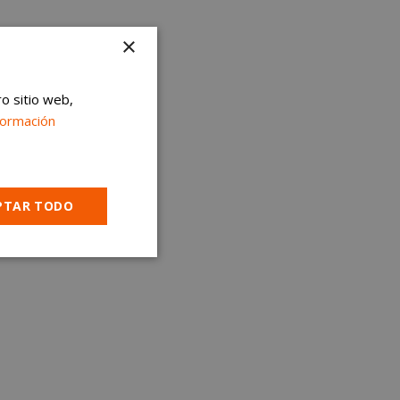
×
ro sitio web,
formación
PTAR TODO
Cookies no
clasificadas