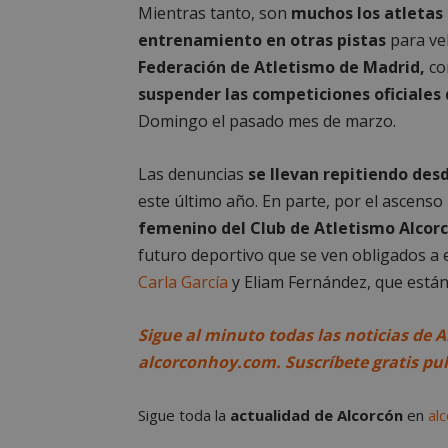
Mientras tanto, son
muchos los atletas 
Cooki
entrenamiento en otras pistas
para vel
Federación de Atletismo de Madrid,
con
Las cookies estricta
suspender las competiciones oficiales
la gestión de cuenta
Domingo el pasado mes de marzo.
Nombre
Las denuncias
se llevan repitiendo desd
PHPSESSID
este último año. En parte, por el ascenso
femenino del Club de Atletismo Alcorc
futuro deportivo que se ven obligados a 
Carla García
y Eliam Fernández, que está
AWSALBCORS
Sigue al minuto todas las noticias de A
alcorconhoy.com. Suscríbete gratis pu
sp_landing
Sigue toda la
actualidad de Alcorcón
en
al