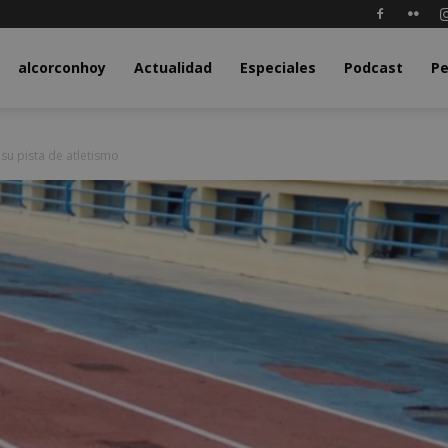
y.com
alcorconhoy
Actualidad
Especiales
Podcast
Pe
su pista de atletismo