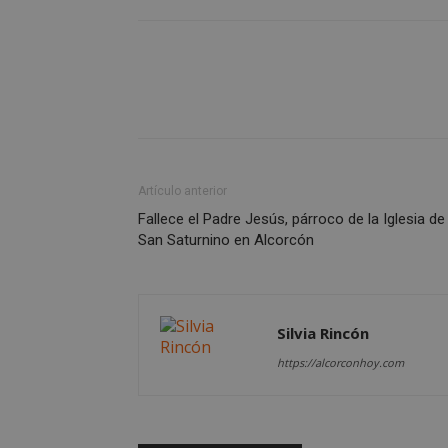
VISITOR_PRIVACY
sp_t
__cf_bm
Artículo anterior
Fallece el Padre Jesús, párroco de la Iglesia de
San Saturnino en Alcorcón
CookieScriptConse
Silvia Rincón
https://alcorconhoy.com
Nombre
Nombre
Nombre
__gpi
__Secure-
ROLLOUT_TOKEN
test_cookie