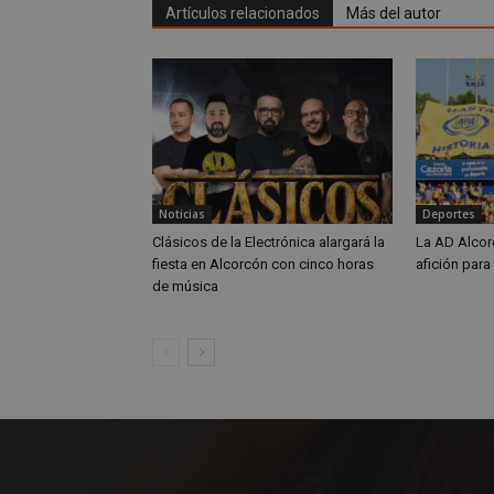
ttwid
Artículos relacionados
Más del autor
OAID
IDE
_ga_MP6BJ9ENMQ
iutk
_ga
YSC
Noticias
Deportes
__gads
Clásicos de la Electrónica alargará la
La AD Alcor
fiesta en Alcorcón con cinco horas
afición para
de música
VISITOR_INFO1_LIV
__eoi