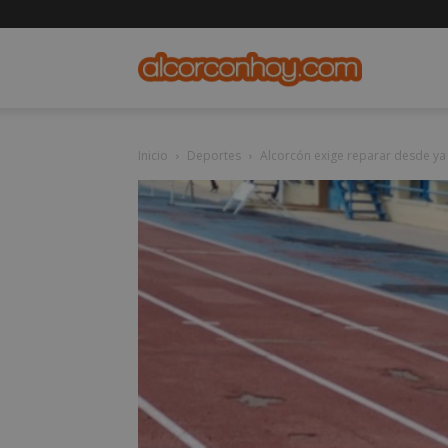
alcorconho
Inicio
Deportes
Alcorcón exige reparar desde ya 