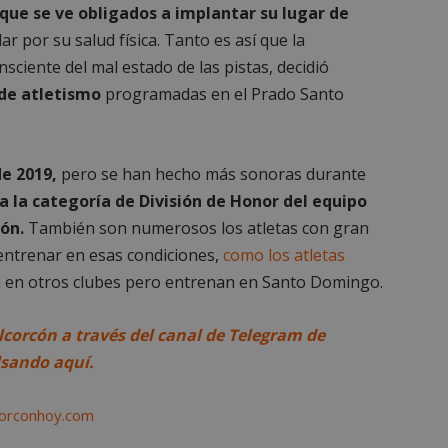
que se ve obligados a implantar su lugar de
es estrictamente necesarias
Cookies de rendimiento
Cookies de prefer
ar por su salud física. Tanto es así que la
Cookies de funcionalidad
Cookies no clasificadas
sciente del mal estado de las pistas, decidió
mente necesarias permiten la funcionalidad principal del sitio web, como el inicio d
 de atletismo
programadas en el Prado Santo
s. El sitio web no se puede utilizar correctamente sin las cookies estrictamente nece
Proveedor
/
Vencimiento
Descripción
Dominio
e 2019,
pero se han hecho más sonoras durante
Sesión
Cookie generada por aplicaciones
PHP.net
lenguaje PHP. Este es un identifi
alcorconhoy.com
a la categoría de División de Honor del equipo
general que se utiliza para mante
de sesión del usuario. Normalm
ón.
También son numerosos los atletas con gran
generado al azar, la forma en qu
específico del sitio, pero un bue
entrenar en esas condiciones,
como los atletas
mantener un estado de inicio de 
usuario entre páginas.
n en otros clubes pero entrenan en Santo Domingo.
1 semana
Para un soporte continuo de adh
Amazon.com
de uso de CORS después de la act
Inc.
Chromium, estamos creando cook
embed.bsky.app
lcorcón a través del canal de Telegram de
adicionales para cada una de esta
Google Privacy Policy
adherencia basadas en la duració
lsando aquí.
AWSALBCORS (ALB).
23 horas 59
Requerido para garantizar la func
Spotify Inc.
minutos
complemento Spotify integrado. 
.spotify.com
corconhoy.com
resultado ninguna funcionalidad e