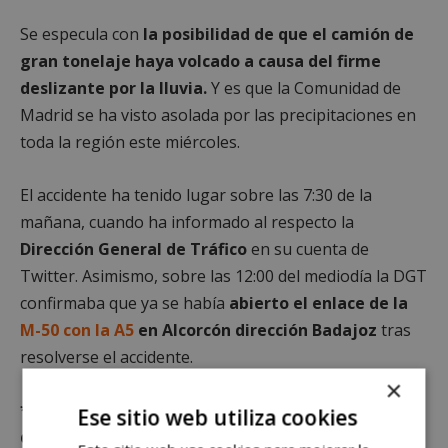
Se especula con
la posibilidad de que el camión de
gran tonelaje haya volcado a causa del firme
deslizante por la lluvia.
Y es que la Comunidad de
Madrid se ha visto asolada por las precipitaciones en
toda la región este miércoles.
El accidente ha tenido lugar sobre las 7:30 de la
mañana, cuando ha informado al respecto la
Dirección General de Tráfico
en su cuenta de
Twitter. Asimismo, sobre las 12:00 del mediodía la DGT
confirmaba que ya se había
abierto el enlace de la
M-50
con la
A5
en
Alcorcón
dirección
Badajoz
tras
resolverse el accidente.
×
*Queda terminantemente prohibido el uso o
Ese sitio web utiliza cookies
distribución sin previo consentimiento del texto o