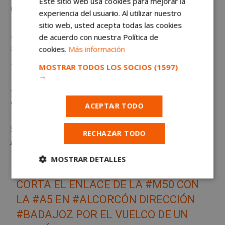
Este sitio web usa cookies para mejorar la
de las imágenes que aparecen en este artículo.
experiencia del usuario. Al utilizar nuestro
sitio web, usted acepta todas las cookies
Sigue al minuto todas las noticias de Alcorcón a
de acuerdo con nuestra Política de
través del canal de Telegram de alcorconhoy.com.
cookies.
Más información
Suscríbete gratis pulsando aquí.
MOSTRAR TODOS LOS SOCIOS
(1597)
→
Sigue a alcorconhoy.com
en
Twitter
,
Instagram
y
Facebook
.
ACEPTAR TODO
Sigue toda la
actualidad de
RECHAZAR TODO
Alcorcón
en
alcorconhoy.com
MOSTRAR DETALLES
📢⚫️ EN
#MADRID
, UN
#ACCIDENTE
Cookies
Cookies de
CORTA EL ENLACE DE LA
#M50
CON
estrictamente
rendimiento
necesarias
LA
#A5
EN
#ALCORCÓN
DIRECCIÓN
#BADAJOZ
POR EL VUELCO DE UN