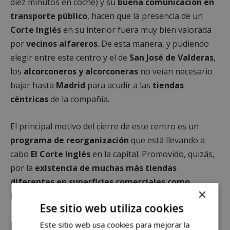
diez minutos en coche) y su
buena comunicación en
transporte público
, hacen que la presencia de un
Corte Inglés
en su interior fuera muy bien valorada
por
vecinos alfareros
. De esta manera, y pudiendo
elegir entre este centro y el de
San José de Valderas
,
los
alcorconeros y alcorconeras
no veían necesario
bajar hasta
Madrid
para acudir a las
tiendas
céntricas
de la compañía.
El principal motivo del cierre de este centro es un
programa de reorganización
que está llevando a
cabo
El Corte Inglés
en la capital. Promovido, quizás,
por la
existencia de muchas más tiendas
diferentes en superficies comerciales como
×
Parquesur.
Ese sitio web utiliza cookies
Este sitio web usa cookies para mejorar la
Más cierres