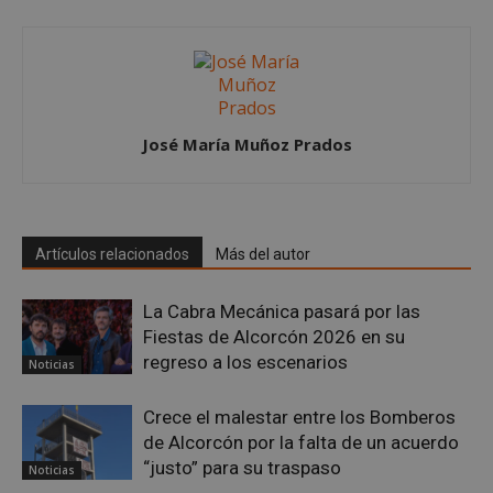
AWSALBCORS
1 semana
Amazon.com
Inc.
embed.bsky.app
José María Muñoz Prados
Artículos relacionados
Más del autor
La Cabra Mecánica pasará por las
Fiestas de Alcorcón 2026 en su
regreso a los escenarios
Noticias
Crece el malestar entre los Bomberos
sp_landing
23 horas 59
Spotify Inc.
minutos
.spotify.com
de Alcorcón por la falta de un acuerdo
“justo” para su traspaso
Noticias