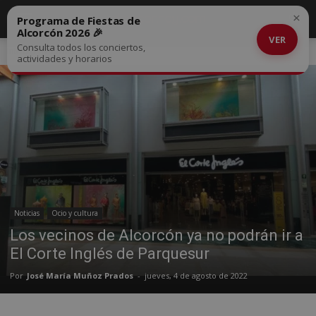
×
Programa de Fiestas de
Alcorcón 2026 🎉
VER
Consulta todos los conciertos,
Inicio
Noticias
actividades y horarios
Noticias
Ocio y cultura
Los vecinos de Alcorcón ya no podrán ir a
El Corte Inglés de Parquesur
Por
José María Muñoz Prados
-
jueves, 4 de agosto de 2022