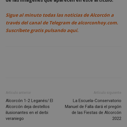
las cookies estrictamente necesarias.
Proveedor
/
Nombre
Vencimient
Sigue al minuto todas las noticias de Alcorcón a
Dominio
través del canal de Telegram de alcorconhoy.com.
PHPSESSID
Sesión
PHP.net
alcorconhoy.com
Suscríbete gratis pulsando aquí.
Artículo anterior
Artículo siguiente
Alcorcón 1-2 Leganés/ El
La Escuela-Conservatorio
Google
Alcorcón deja destellos
Manuel de Falla dará el pregón
Privacy Policy
ilusionantes en el derbi
de las Fiestas de Alcorcón
veraniego
2022