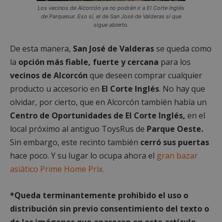
Cookies de
Cookies de
Los vecinos de Alcorcón ya no podrán ir a El Corte Inglés
preferencias
funcionalidad
de Parquesur. Eso sí, el de San José de Valderas sí que
sigue abierto.
De esta manera,
San José de Valderas
se queda como
Cookies no clasificadas
la
opción más fiable, fuerte y cercana
para los
vecinos de Alcorcón
que deseen comprar cualquier
producto u accesorio en
El Corte Inglés
. No hay que
olvidar, por cierto, que en Alcorcón también había un
Centro de Oportunidades de El Corte Inglés,
en el
Cookies estrictamente necesarias
local próximo al antiguo ToysRus de
Parque Oeste.
Cookies de rendimiento
Sin embargo, este recinto también
cerró sus puertas
Cookies de preferencias
hace poco. Y su lugar lo ocupa ahora el
gran bazar
Cookies de funcionalidad
asiático Prime Home Prix.
Cookies no clasificadas
*Queda terminantemente prohibido el uso o
Las cookies estrictamente necesarias permiten la
funcionalidad principal del sitio web, como el
distribución sin previo consentimiento del texto o
inicio de sesión de usuario y la gestión de cuentas.
El sitio web no se puede utilizar correctamente sin
de las imágenes que aparecen en este artículo.