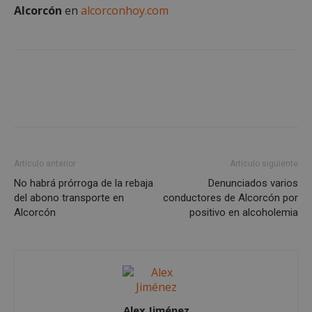
Alcorcón
en
alcorconhoy.com
Google
Privacy Policy
Artículo anterior
Artículo siguiente
No habrá prórroga de la rebaja
Denunciados varios
del abono transporte en
conductores de Alcorcón por
AWSALBCORS
1 semana
Amazon.com
Alcorcón
positivo en alcoholemia
Inc.
embed.bsky.app
Alex Jiménez