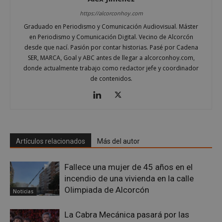
https://alcorconhoy.com
Graduado en Periodismo y Comunicación Audiovisual. Máster
en Periodismo y Comunicación Digital. Vecino de Alcorcón
desde que nací. Pasión por contar historias. Pasé por Cadena
SER, MARCA, Goal y ABC antes de llegar a alcorconhoy.com,
donde actualmente trabajo como redactor jefe y coordinador
de contenidos.
sp_landing
23 horas 59
Spotify Inc.
minutos
.spotify.com
Artículos relacionados
Más del autor
Fallece una mujer de 45 años en el
incendio de una vivienda en la calle
VISITOR_PRIVACY_METADATA
5 meses 4
YouTube
semanas
.youtube.com
Olimpiada de Alcorcón
Noticias
La Cabra Mecánica pasará por las