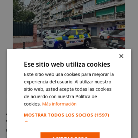
×
Ese sitio web utiliza cookies
Este sitio web usa cookies para mejorar la
Un detenido tras una persecución con disparos en Alcorcón. Un
vehículo de Policía Local, en el momento del incidente.
experiencia del usuario. Al utilizar nuestro
sitio web, usted acepta todas las cookies
Uno de los dos detenidos escapa
de acuerdo con nuestra Política de
cookies.
Más información
A continuación,
los agentes interceptaron
a los
dos
MOSTRAR TODOS LOS SOCIOS
(1597)
→
varones que había en el vehículo.
Pero
ambos se
resistieron a su detención,
por lo que uno, el
conductor
, consiguió escapar. En su fuga,
perdió una