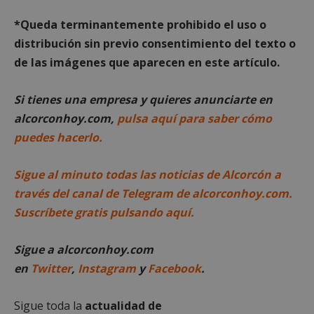
*Queda terminantemente prohibido el uso o
Cookies estrictamente necesarias
distribución sin previo consentimiento del texto o
Cookies de rendimiento
de las imágenes que aparecen en este artículo.
Cookies de preferencias
Cookies de funcionalidad
Si tienes una empresa y quieres anunciarte en
Cookies no clasificadas
alcorconhoy.com,
pulsa aquí para saber cómo
puedes hacerlo.
Las cookies estrictamente necesarias permiten la
funcionalidad principal del sitio web, como el
inicio de sesión de usuario y la gestión de cuentas.
El sitio web no se puede utilizar correctamente sin
Sigue al minuto todas las noticias de Alcorcón a
las cookies estrictamente necesarias.
través del canal de Telegram de alcorconhoy.com.
Proveedor
/
Nombre
Vencimient
Suscríbete gratis pulsando aquí.
Dominio
PHPSESSID
Sesión
PHP.net
alcorconhoy.com
Sigue a alcorconhoy.com
en
Twitter
,
Instagram
y
Facebook
.
Sigue toda la
actualidad de