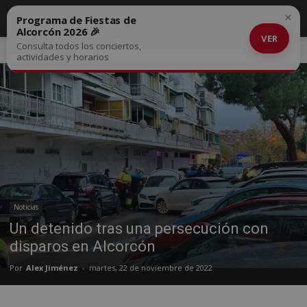
×
Programa de Fiestas de
Alcorcón 2026 🎉
VER
Consulta todos los conciertos,
Inicio
Noticias
actividades y horarios
Noticias
Un detenido tras una persecución con
disparos en Alcorcón
Por
Alex Jiménez
-
martes, 22 de noviembre de 2022