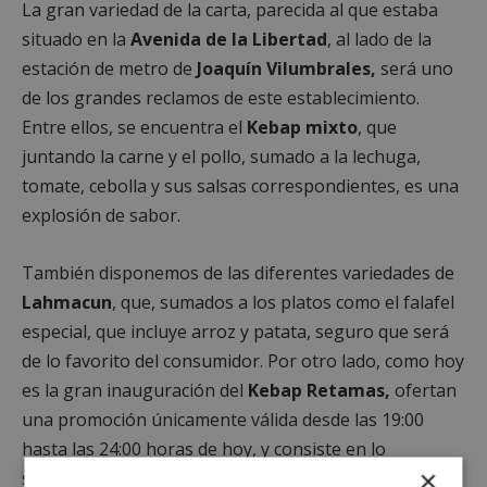
La gran variedad de la carta, parecida al que estaba
situado en la
Avenida
de
la Libertad
, al lado de la
estación de metro de
Joaquín Vilumbrales,
será uno
de los grandes reclamos de este establecimiento.
Entre ellos, se encuentra el
Kebap
mixto
, que
juntando la carne y el pollo, sumado a la lechuga,
tomate, cebolla y sus salsas correspondientes, es una
explosión de sabor.
También disponemos de las diferentes variedades de
Lahmacun
, que, sumados a los platos como el falafel
especial, que incluye arroz y patata, seguro que será
de lo favorito del consumidor. Por otro lado, como hoy
es la gran inauguración del
Kebap Retamas,
ofertan
una promoción únicamente válida desde las 19:00
hasta las 24:00 horas de hoy, y consiste en lo
×
siguiente:
los Kebap y Durum a solo 2.90 euros.