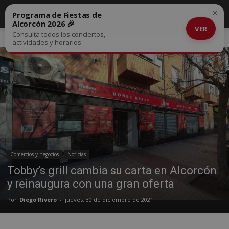
×
Programa de Fiestas de
Alcorcón 2026 🎉
VER
Consulta todos los conciertos,
Inicio
Comercios y negocios
actividades y horarios
Comercios y negocios
Noticias
Tobby’s grill cambia su carta en Alcorcón
y reinaugura con una gran oferta
Por
Diego Rivero
-
jueves, 30 de diciembre de 2021