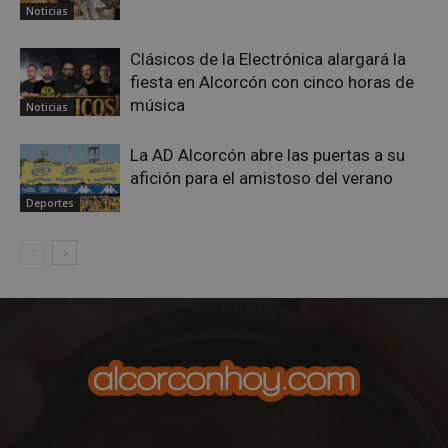
minutos
.spotify.com
Noticias
Clásicos de la Electrónica alargará la
fiesta en Alcorcón con cinco horas de
música
Noticias
La AD Alcorcón abre las puertas a su
afición para el amistoso del verano
VISITOR_PRIVACY_METADATA
5 meses 4
YouTube
semanas
.youtube.com
Deportes