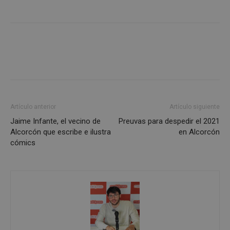
Las cookies estrictamente necesarias permiten la
funcionalidad principal del sitio web, como el
inicio de sesión de usuario y la gestión de cuentas.
El sitio web no se puede utilizar correctamente sin
las cookies estrictamente necesarias.
Proveedor
/
Nombre
Vencimient
Dominio
PHPSESSID
Sesión
PHP.net
alcorconhoy.com
Artículo anterior
Artículo siguiente
Jaime Infante, el vecino de
Preuvas para despedir el 2021
Alcorcón que escribe e ilustra
en Alcorcón
cómics
Google
Privacy Policy