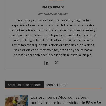
Diego Rivero
https://alcorconhoy.com
Periodista y cronista en alcorconhoy.com, Diego se ha
AWSALBCORS
1 semana
especializado en convertir el latido de los barrios de nuestra
Amazon.com
Inc.
ciudad en noticias, dando voz a las reivindicaciones vecinales y
embed.bsky.app
analizando con mirada crítica la política municipal, el deporte y
la vibrante agenda cultural de Alcorcón. Su compromiso es
firme: garantizar que cada historia que importa a los vecinos
sea narrada con el máximo rigor, precisión y esa cercanía
necesaria para entender la realidad de nuestro municipio.
Artículos relacionados
Más del autor
Los vecinos de Alcorcón valoran
positivamente los servicios de ESMASA
sp_landing
23 horas 59
Spotify Inc.