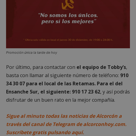
Cookies de
Cookies de
preferencias
funcionalidad
Cookies no clasificadas
Promoción única la tarde de hoy
Por último, para contactar con
el equipo de Tobby’s
,
basta con llamar al siguiente número de teléfono:
910
34 30 07 para el local de las Retamas. Para el del
Ensanche Sur, el siguiente: 910 17 23 62
, y así podrás
Cookies estrictamente necesarias
disfrutar de un buen rato en la mejor compañía.
Cookies de rendimiento
Cookies de preferencias
Sigue al minuto todas las noticias de Alcorcón a
Cookies de funcionalidad
través del canal de Telegram de alcorconhoy.com.
Cookies no clasificadas
Suscríbete gratis pulsando aquí.