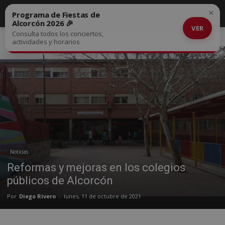
×
Programa de Fiestas de
Alcorcón 2026 🎉
VER
Consulta todos los conciertos,
Inicio
Noticias
actividades y horarios
Noticias
Reformas y mejoras en los colegios
públicos de Alcorcón
Por
Diego Rivero
-
lunes, 11 de octubre de 2021