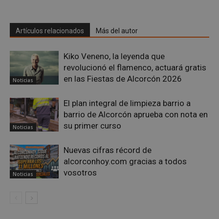
Google
Artículos relacionados
Más del autor
Privacy Policy
Kiko Veneno, la leyenda que
revolucionó el flamenco, actuará gratis
en las Fiestas de Alcorcón 2026
Noticias
AWSALBCORS
1 semana
Amazon.com
Inc.
El plan integral de limpieza barrio a
embed.bsky.app
barrio de Alcorcón aprueba con nota en
su primer curso
Noticias
Nuevas cifras récord de
alcorconhoy.com gracias a todos
vosotros
Noticias