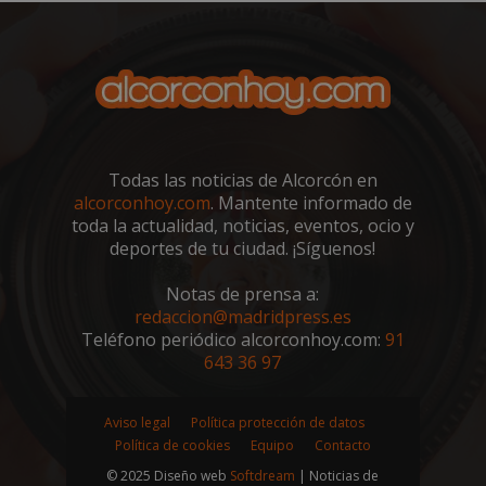
sp_landing
23 horas 59
Spotify Inc.
minutos
.spotify.com
Todas las noticias de Alcorcón en
alcorconhoy.com
. Mantente informado de
toda la actualidad, noticias, eventos, ocio y
deportes de tu ciudad. ¡Síguenos!
VISITOR_PRIVACY_METADATA
5 meses 4
YouTube
semanas
Notas de prensa a:
.youtube.com
redaccion@madridpress.es
Teléfono periódico alcorconhoy.com:
91
643 36 97
Aviso legal
Política protección de datos
Política de cookies
Equipo
Contacto
© 2025 Diseño web
Softdream
| Noticias de