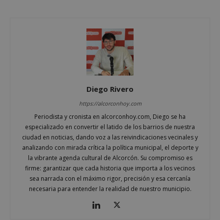
Cookies de funcionalidad
Cookies no clasificadas
Las cookies estrictamente necesarias permiten la
funcionalidad principal del sitio web, como el
inicio de sesión de usuario y la gestión de cuentas.
El sitio web no se puede utilizar correctamente sin
las cookies estrictamente necesarias.
Proveedor
/
Diego Rivero
Nombre
Vencimient
Dominio
https://alcorconhoy.com
PHPSESSID
Sesión
PHP.net
Periodista y cronista en alcorconhoy.com, Diego se ha
alcorconhoy.com
especializado en convertir el latido de los barrios de nuestra
ciudad en noticias, dando voz a las reivindicaciones vecinales y
analizando con mirada crítica la política municipal, el deporte y
la vibrante agenda cultural de Alcorcón. Su compromiso es
firme: garantizar que cada historia que importa a los vecinos
sea narrada con el máximo rigor, precisión y esa cercanía
necesaria para entender la realidad de nuestro municipio.