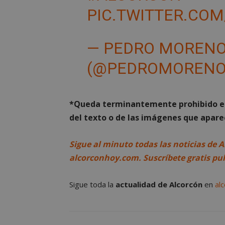
PIC.TWITTER.COM
Cooki
— PEDRO MORENO 
(@PEDROMOREN
Las cookies estricta
la gestión de cuenta
Nombre
*Queda terminantemente prohibido el 
PHPSESSID
del texto o de las imágenes que aparec
Sigue al minuto todas las noticias de A
alcorconhoy.com. Suscríbete gratis pu
AWSALBCORS
Sigue toda la
actualidad de Alcorcón
en
al