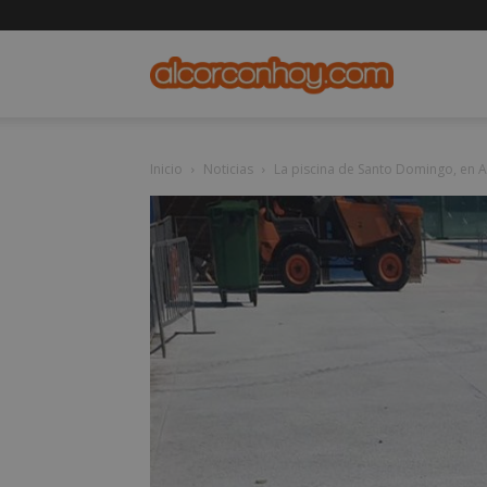
alcorconho
Inicio
Noticias
La piscina de Santo Domingo, en A