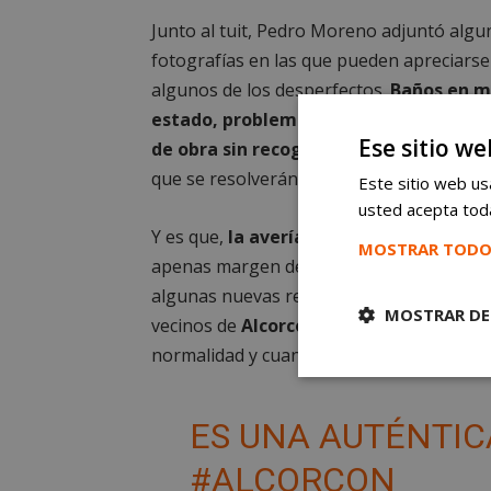
Junto al tuit, Pedro Moreno adjuntó algu
fotografías en las que pueden apreciarse
algunos de los desperfectos.
Baños en m
estado, problemas técnicos en la utiliz
Ese sitio we
de obra sin recoger
… Una serie de impe
que se resolverán muy pronto.
Este sitio web usa
usted acepta toda
Y es que,
la avería del vaso recreativo 
MOSTRAR TODO
apenas margen de maniobra. Un contrati
algunas nuevas remodelaciones que termi
MOSTRAR DE
vecinos de
Alcorcón
puedan disfrutar de t
normalidad y cuanto antes.
Cookies
estrictament
necesarias
ES UNA AUTÉNTIC
#ALCORCON