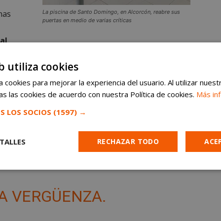
nas
La piscina de Santo Domingo, en Alcorcón, reabre sus
puertas en medio de varias críticas
al
ación del vaso recreativo de la piscina, material
b utiliza cookies
rfecciones que han empañado la reapertura, pero
 cookies para mejorar la experiencia del usuario. Al utilizar nuest
s las cookies de acuerdo con nuestra Política de cookies.
Más in
de la piscina se produjo el pasado viernes,
sin
S LOS SOCIOS
(1597) →
empo de última hora que obligó a acometer
narán en los próximos días para que todos los
TALLES
RECHAZAR TODO
ACE
odas las instalaciones de la piscina con toda
Cookies de
Cookies de
Cookies de
e
rendimiento
preferencias
funcionalidad
A VERGÜENZA.