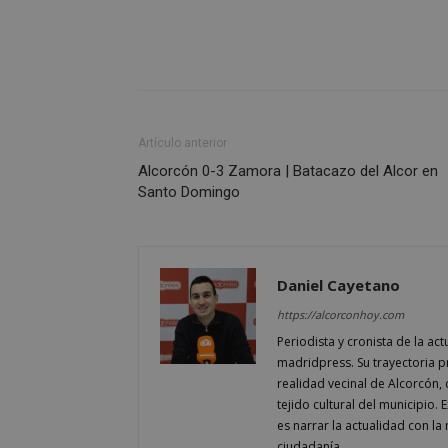
sp_landing
VISITOR_PRIVACY
Artículo anterior
Alcorcón 0-3 Zamora | Batacazo del Alcor en
sp_t
Santo Domingo
__cf_bm
Daniel Cayetano
CookieScriptConse
https://alcorconhoy.com
Periodista y cronista de la a
madridpress. Su trayectoria 
realidad vecinal de Alcorcón, d
tejido cultural del municipio. E
es narrar la actualidad con la
Nombre
Nombre
ciudadanía.