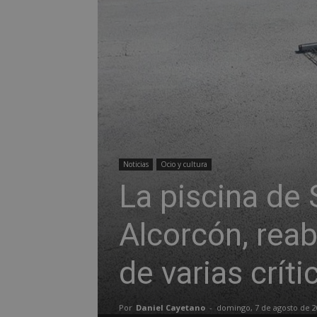
Noticias
Ocio y cultura
La piscina de
Alcorcón, rea
de varias críti
Por
Daniel Cayetano
-
domingo, 7 de agosto de 2