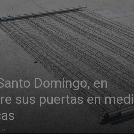
 Santo Domingo, en
bre sus puertas en med
cas
022