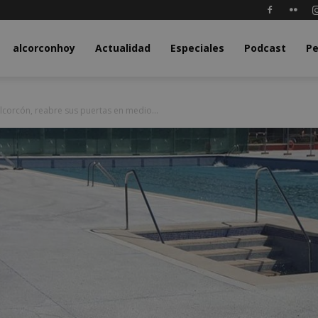
y.com
alcorconhoy
Actualidad
Especiales
Podcast
Pe
lcorcón, reabre sus puertas en medio...