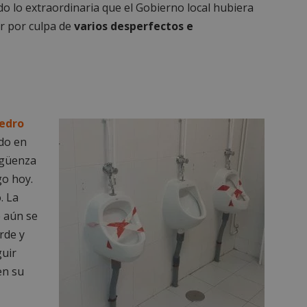
o lo extraordinaria que el Gobierno local hubiera
ar por culpa de
varios desperfectos e
edro
ado en
rgüenza
go hoy.
. La
e aún se
rde y
guir
en su