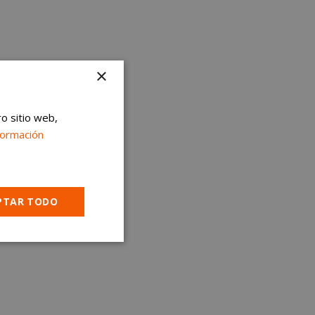
×
ro sitio web,
formación
PTAR TODO
Cookies no
clasificadas