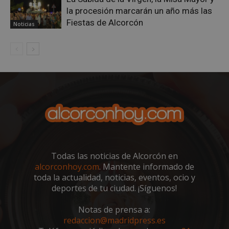
la procesión marcarán un año más las
Fiestas de Alcorcón
Noticias
sp_landing
23 horas 59
Spotify Inc.
minutos
.spotify.com
Todas las noticias de Alcorcón en
VISITOR_PRIVACY_METADATA
5 meses 4
alcorconhoy.com
. Mantente informado de
YouTube
semanas
.youtube.com
toda la actualidad, noticias, eventos, ocio y
deportes de tu ciudad. ¡Síguenos!
Notas de prensa a:
redaccion@madridpress.es