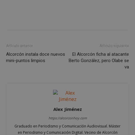
Cookies estrictamente necesarias
Cookies de rendimiento
Cookies de preferencias
Cookies de funcionalidad
Cookies no clasificadas
Las cookies estrictamente necesarias permiten la
Artículo anterior
Artículo siguiente
funcionalidad principal del sitio web, como el
Alcorcón instala doce nuevos
El Alcorcón ficha al atacante
inicio de sesión de usuario y la gestión de cuentas.
mini-puntos limpios
Berto González, pero Olabe se
El sitio web no se puede utilizar correctamente sin
las cookies estrictamente necesarias.
va
Proveedor
/
Nombre
Vencimient
Dominio
PHPSESSID
Sesión
PHP.net
alcorconhoy.com
Alex Jiménez
https://alcorconhoy.com
Graduado en Periodismo y Comunicación Audiovisual. Máster
en Periodismo y Comunicación Digital. Vecino de Alcorcón