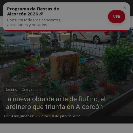
×
Programa de Fiestas de
Alcorcón 2026 🎉
VER
Consulta todos los conciertos,
Inicio
Noticias
actividades y horarios
Noticias
Ocio y cultura
La nueva obra de arte de Rufino, el
jardinero que triunfa en Alcorcón
Por
Alex Jiménez
-
viernes, 8 de julio de 2022