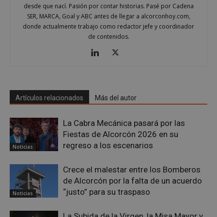
desde que nací. Pasión por contar historias. Pasé por Cadena
SER, MARCA, Goal y ABC antes de llegar a alcorconhoy.com,
donde actualmente trabajo como redactor jefe y coordinador
de contenidos.
Google
Privacy Policy
Artículos relacionados
Más del autor
AWSALBCORS
1 semana
Amazon.com
La Cabra Mecánica pasará por las
Inc.
Fiestas de Alcorcón 2026 en su
embed.bsky.app
regreso a los escenarios
Noticias
Crece el malestar entre los Bomberos
de Alcorcón por la falta de un acuerdo
“justo” para su traspaso
Noticias
La Subida de la Virgen, la Misa Mayor y