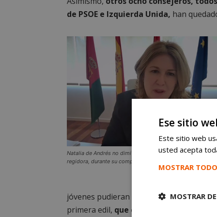
Asimismo,
otros ocho consejeros, todos
de PSOE e Izquierda Unida,
han quedado 
Ese sitio we
Este sitio web usa
usted acepta toda
Natalia de Andrés no dimitirá como alcaldesa de Alcorcón. 
regidora, durante su comparecencia en rueda de prensa.
MOSTRAR TODO
MOSTRAR DE
jóvenes pudieran tener una vivienda a un 
primera edil,
que calificó el procedimie