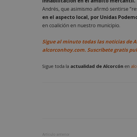
inhabilitación en el ámbito mercantil.
AWSALBCORS
Andrés, que asimismo afirmó sentirse “r
en el aspecto local, por Unidas Podem
en coalición en nuestro municipio.
sp_landing
Sigue al minuto todas las noticias de A
alcorconhoy.com. Suscríbete gratis pu
VISITOR_PRIVACY
Sigue toda la
actualidad de Alcorcón
en
al
sp_t
__cf_bm
CookieScriptConse
Artículo anterior