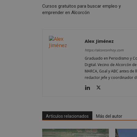
Cursos gratuitos para buscar empleo y
emprender en Alcorcón
Nombre
Nombre
Nombre
Alex Jiménez
__gpi
__Secure-
ROLLOUT_TOKEN
https://alcorconhoy.com
test_cookie
ttwid
Graduado en Periodismo y Co
OAID
Digital. Vecino de Alcorcón d
IDE
MARCA, Goal y ABC antes de 
redactor jefe y coordinador d
_ga_MP6BJ9ENMQ
iutk
_ga
YSC
Artículos relacionados
Más del autor
__gads