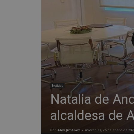
Noticias
Natalia de An
alcaldesa de 
Por
Alex Jiménez
-
miércoles, 26 de enero de 202