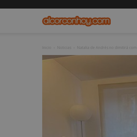
alcorconho
Inicio
Noticias
Natalia de Andrés no dimitirá com