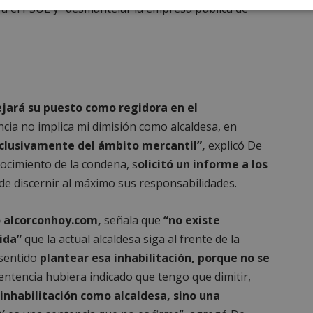
a el PSOE y “desmantelar la empresa pública de
Cookies de
Cookies de
Cookies de
e
rendimiento
preferencias
funcionalidad
ejará su puesto como regidora en el
cia no implica mi dimisión como alcaldesa, en
es estrictamente necesarias
Cookies de rendimiento
Cookies de prefer
clusivamente del ámbito mercantil”,
explicó De
Cookies de funcionalidad
Cookies no clasificadas
ocimiento de la condena, s
olicitó un informe a los
mente necesarias permiten la funcionalidad principal del sitio web, como el inicio d
de discernir al máximo sus responsabilidades.
s. El sitio web no se puede utilizar correctamente sin las cookies estrictamente nece
Proveedor
/
Vencimiento
Descripción
o alcorconhoy.com,
señala que
“no existe
Dominio
ida”
que la actual alcaldesa siga al frente de la
Sesión
Cookie generada por aplicaciones
PHP.net
lenguaje PHP. Este es un identifi
alcorconhoy.com
 sentido
plantear esa inhabilitación, porque no se
general que se utiliza para mante
de sesión del usuario. Normalm
 sentencia hubiera indicado que tengo que dimitir,
generado al azar, la forma en qu
específico del sitio, pero un bue
 inhabilitación como alcaldesa, sino una
mantener un estado de inicio de 
usuario entre páginas.