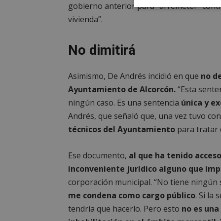
gobierno anterior para “arremeter” contr
Cookies
estrictament
vivienda”.
necesarias
No dimitirá
Asimismo, De Andrés incidió en que
no d
Ayuntamiento de Alcorcón.
“Esta senten
Cooki
ningún caso. Es una sentencia
única y ex
Andrés, que señaló que, una vez tuvo con
Las cookies estricta
técnicos del Ayuntamiento
para tratar 
la gestión de cuenta
Nombre
Ese documento,
al que ha tenido acces
inconveniente jurídico alguno que imp
PHPSESSID
corporación municipal. “No tiene ningún
me condena como cargo público
. Si la
tendría que hacerlo. Pero esto
no es una