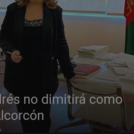
drés no dimitirá como
Alcorcón
2