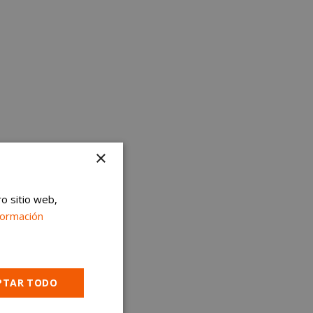
×
ro sitio web,
formación
PTAR TODO