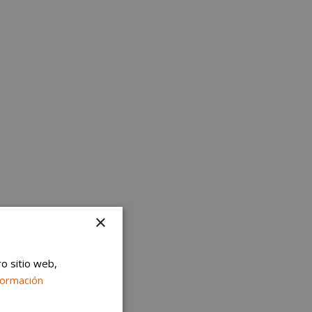
×
ro sitio web,
formación