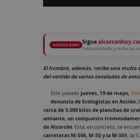
Sigue
alcorconhoy.c
GOOGLE NEWS
Pulsa la estrella y recibe las n
El hombre, además, recibe una multa d
del vertido de varias toneladas de ami
Este pasado
jueves, 19 de mayo,
inf
denuncia de Ecologistas en Acción.
E
cerca de 5.000 kilos de planchas de ura
amianto, un compuesto tremendamen
de Alcorcón
. Esta, en concreto, se encu
carreteras M-506, M-50 y la M-501,
la ‘