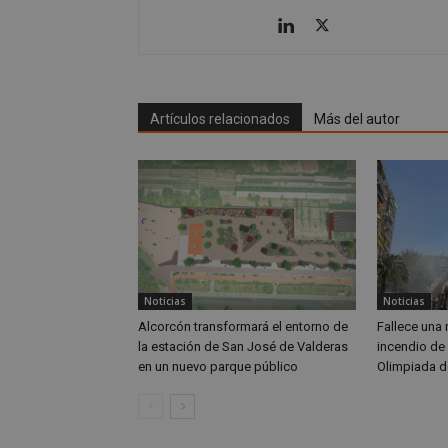
CookieScriptConse
Artículos relacionados
Más del autor
Nombre
Nombre
Nombre
__gpi
__Secure-
ROLLOUT_TOKEN
test_cookie
ttwid
OAID
Noticias
Noticias
IDE
Alcorcón transformará el entorno de
Fallece una 
la estación de San José de Valderas
incendio de 
en un nuevo parque público
Olimpiada d
_ga_MP6BJ9ENMQ
iutk
_ga
YSC