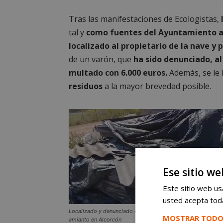
Tras las manifestaciones de Ecologistas,
tal y
como fuentes del Ayuntamiento a
localizado al propietario de la nave y 
de un varón, que
ha sido denunciado, al
multado con 6.000 euros.
Además, se le
residuos
a la mayor brevedad posible.
Ese sitio we
Este sitio web usa
usted acepta toda
Localizado y denunciado el autor del vertido de varias tone
MOSTRAR TODO
amianto en Alcorcón