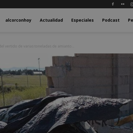
y.com
alcorconhoy
Actualidad
Especiales
Podcast
Pe
el vertido de varias toneladas de amianto...