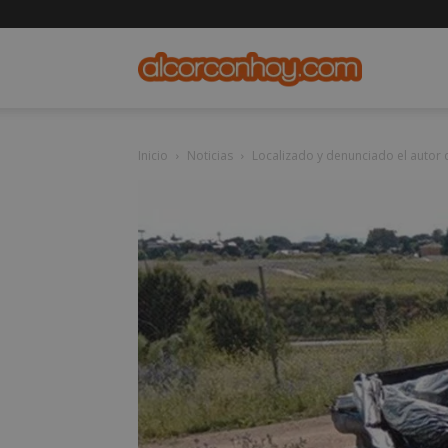
alcorconho
Inicio
Noticias
Localizado y denunciado el autor d