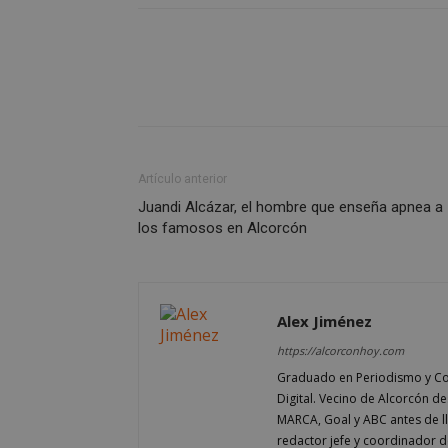
AWSALBCORS
Artículo anterior
Juandi Alcázar, el hombre que enseña apnea a
sp_landing
los famosos en Alcorcón
VISITOR_PRIVACY
Alex Jiménez
https://alcorconhoy.com
Graduado en Periodismo y Co
sp_t
Digital. Vecino de Alcorcón d
MARCA, Goal y ABC antes de 
redactor jefe y coordinador d
__cf_bm