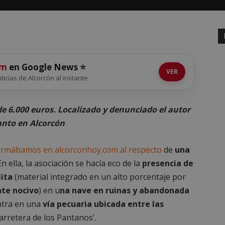
om
en Google News ⭐
VER
oticias de Alcorcón al instante
e 6.000 euros. Localizado y denunciado el autor
anto en Alcorcón
ormábamos en alcorconhoy.com al respecto
de
una
n ella, la asociación se hacía eco de la
presencia de
lita
(material integrado en un alto porcentaje por
te nocivo
) en u
na nave en ruinas y abandonada
entra en una
vía pecuaria ubicada entre las
Carretera de los Pantanos’.