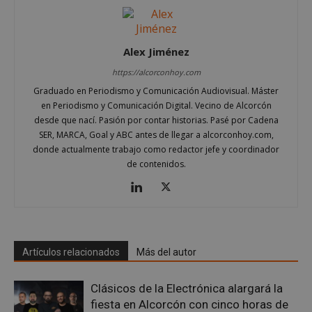
Las cookies estrictamente necesarias permiten la
funcionalidad principal del sitio web, como el
inicio de sesión de usuario y la gestión de cuentas.
El sitio web no se puede utilizar correctamente sin
Alex Jiménez
las cookies estrictamente necesarias.
Proveedor
/
https://alcorconhoy.com
Nombre
Vencimient
Dominio
Graduado en Periodismo y Comunicación Audiovisual. Máster
PHPSESSID
Sesión
PHP.net
en Periodismo y Comunicación Digital. Vecino de Alcorcón
alcorconhoy.com
desde que nací. Pasión por contar historias. Pasé por Cadena
SER, MARCA, Goal y ABC antes de llegar a alcorconhoy.com,
donde actualmente trabajo como redactor jefe y coordinador
de contenidos.
Artículos relacionados
Más del autor
Clásicos de la Electrónica alargará la
Google
fiesta en Alcorcón con cinco horas de
Privacy Policy