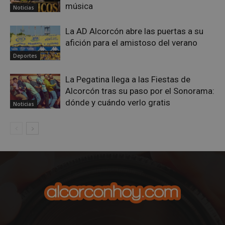
música
Noticias
La AD Alcorcón abre las puertas a su
afición para el amistoso del verano
AWSALBCORS
1 semana
Amazon.com
Deportes
Inc.
embed.bsky.app
La Pegatina llega a las Fiestas de
Alcorcón tras su paso por el Sonorama:
dónde y cuándo verlo gratis
Noticias
sp_landing
23 horas 59
Spotify Inc.