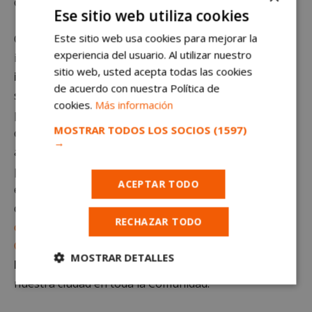
contener los contagios.
Ese sitio web utiliza cookies
Este sitio web usa cookies para mejorar la
Como parte de ese plan, desde el Ayuntamiento se ha
experiencia del usuario. Al utilizar nuestro
impulsado
una campaña de sensibilización,
sitio web, usted acepta todas las cookies
información y concienciación.
Además, este fin de
de acuerdo con nuestra Política de
semana, al igual que en los últimos, se reforzará la
cookies.
Más información
presencia policial en las calles para garantizar que se
MOSTRAR TODOS LOS SOCIOS
(1597)
cumplan todas las medidas de seguridad. Estas son,
→
así las cosas, las recomendaciones del Ayuntamiento
para luchar contra el Covid-19 en Alcorcón. El objetivo,
ACEPTAR TODO
en ese aspecto, es tratar de reducir el número de
contagios en el municipio, que actualmente es
la
RECHAZAR TODO
cuarta localidad de Madrid con más casos activos de
Covid-19.
En ese sentido,
solo Fuenlabrada,
MOSTRAR DETALLES
Móstoles y Leganés
superan los números de
nuestra ciudad en toda la Comunidad.
Cookies
Cookies de
estrictamente
rendimiento
necesarias