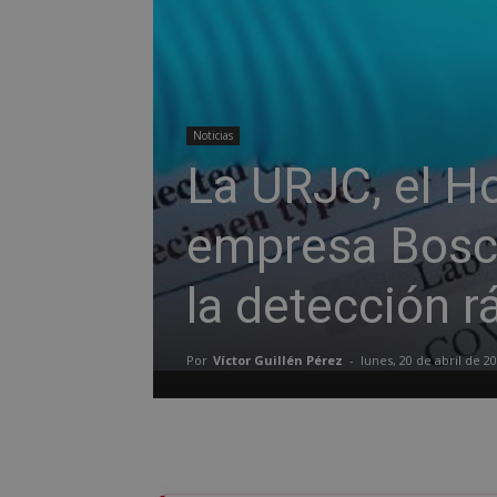
Noticias
La URJC, el Ho
empresa Bosca
la detección 
Por
Víctor Guillén Pérez
-
lunes, 20 de abril de 2