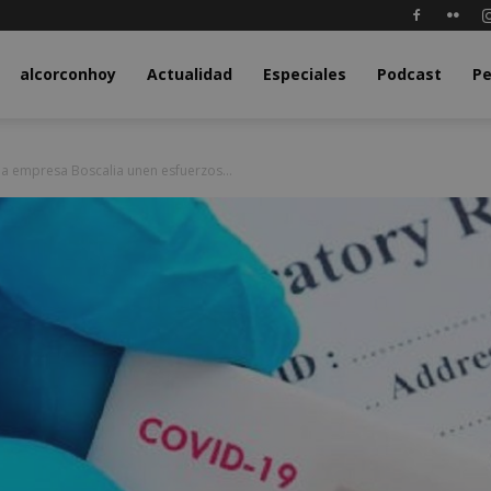
y.com
alcorconhoy
Actualidad
Especiales
Podcast
Pe
 la empresa Boscalia unen esfuerzos...