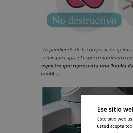
“Dependiendo de la composición química y
señal que capta el espectrofotómetro es
espectro que representa una ‘huella d
científico.
Ese sitio we
Este sitio web usa
usted acepta toda