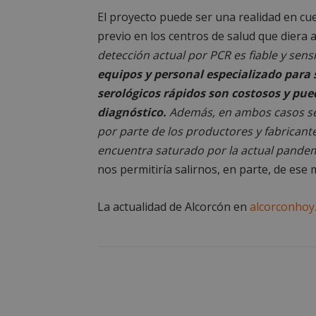
__cf_bm
El proyecto puede ser una realidad en cu
previo en los centros de salud que diera a
detección actual por PCR es fiable y sens
CookieScriptConse
equipos y personal especializado para s
serológicos rápidos son costosos y pue
diagnóstico.
Además, en ambos casos se 
por parte de los productores y fabrican
encuentra saturado por la actual pande
Nombre
Nombre
nos permitiría salirnos, en parte, de ese
Nombre
__gpi
__Secure-
ROLLOUT_TOKEN
test_cookie
La actualidad de Alcorcón en
alcorconho
ttwid
OAID
IDE
_ga_MP6BJ9ENMQ
iutk