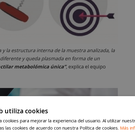
 la estructura interna de la muestra analizada, la
 diferente y queda plasmada en forma de un
actilar metabolómica única”
,
explica el equipo
b utiliza cookies
 cookies para mejorar la experiencia del usuario. Al utilizar nuest
s las cookies de acuerdo con nuestra Política de cookies.
Más in