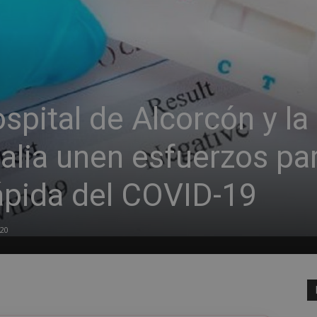
spital de Alcorcón y la
lia unen esfuerzos pa
rápida del COVID-19
020