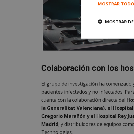
MOSTRAR TODO
MOSTRAR DE
Cookies
estrictament
necesarias
Colaboración con los hos
El grupo de investigación ha comenzado y
pacientes infectados y no infectados. Par
Cooki
cuenta con la colaboración directa del
Hos
la Generalitat Valenciana), el Hospital
Las cookies estricta
Gregorio Marañón y el Hospital Rey Ju
la gestión de cuenta
Madrid
, y distribuidores de equipos co
Nombre
Technologies.