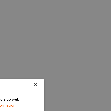
×
ro sitio web,
formación