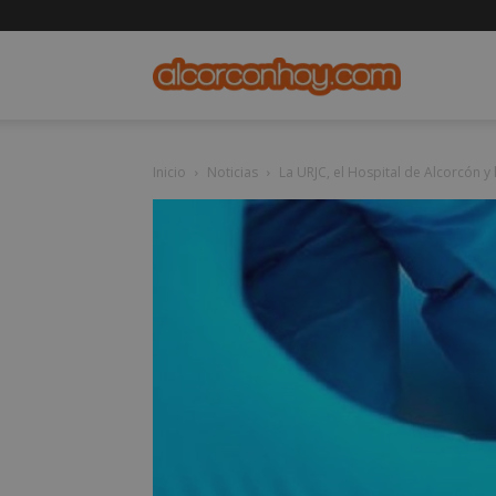
alcorconho
Inicio
Noticias
La URJC, el Hospital de Alcorcón y