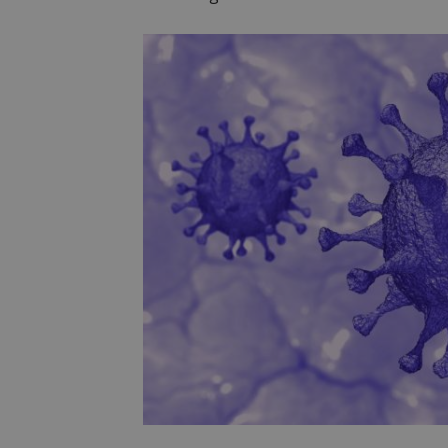
PHPSESSID
AWSALBCORS
sp_landing
VISITOR_PRIVACY
sp_t