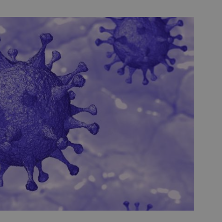
Sesión
Cookie generada por aplicaciones
PHP.net
lenguaje PHP. Este es un identifi
alcorconhoy.com
general que se utiliza para mante
de sesión del usuario. Normalm
generado al azar, la forma en qu
específico del sitio, pero un bue
mantener un estado de inicio de 
usuario entre páginas.
1 semana
Para un soporte continuo de adh
Amazon.com
de uso de CORS después de la act
Inc.
Chromium, estamos creando cook
embed.bsky.app
adicionales para cada una de esta
Google Privacy Policy
adherencia basadas en la duració
AWSALBCORS (ALB).
23 horas 59
Requerido para garantizar la func
Spotify Inc.
minutos
complemento Spotify integrado. 
.spotify.com
resultado ninguna funcionalidad e
_METADATA
5 meses 4
Esta cookie se utiliza para almace
YouTube
semanas
consentimiento del usuario y las
.youtube.com
privacidad para su interacción con 
datos sobre el consentimiento del
relación con diversas políticas y 
privacidad, asegurando que sus p
honradas en futuras sesiones.
1 año
Requerido para garantizar la func
Spotify Inc.
complemento Spotify integrado. 
.spotify.com
resultado ninguna funcionalidad e