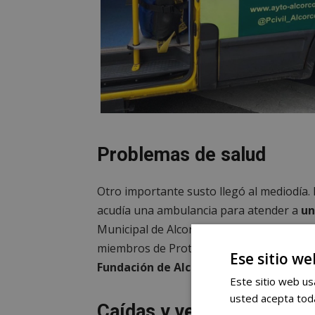
Problemas de salud
Otro importante susto llegó al mediodía. 
acudía una ambulancia para atender a
un
Municipal de Alcorcón también acudió par
miembros de Protección Civil de Alcorcón
Ese sitio we
Fundación de Alcorcón.
Este sitio web usa
usted acepta toda
Caídas y vertidos