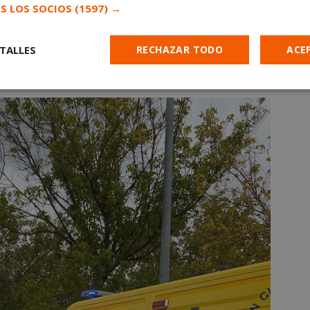
S LOS SOCIOS
(1597) →
irieron la presencia de ambulancias. En este caso
TALLES
RECHAZAR TODO
ACE
ombre sufrió una caída accidental que le provocó
ue ser enviado al Hospital Fundación de Alcorcón.
Cookies de
Cookies de
Cookies de
e
rendimiento
preferencias
funcionalidad
es estrictamente necesarias
Cookies de rendimiento
Cookies de prefer
Cookies de funcionalidad
Cookies no clasificadas
mente necesarias permiten la funcionalidad principal del sitio web, como el inicio d
s. El sitio web no se puede utilizar correctamente sin las cookies estrictamente nece
Proveedor
/
Vencimiento
Descripción
Dominio