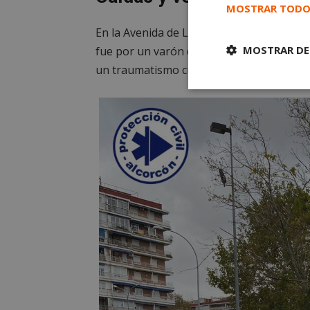
MOSTRAR TODO
En la Avenida de Leganés también se requ
MOSTRAR DE
fue por un varón de mediana edad. Este h
un traumatismo craneoencefálico y tuvo q
Cookies
estrictament
necesarias
Cooki
Las cookies estricta
la gestión de cuenta
Nombre