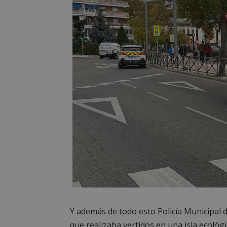
PHPSESSID
AWSALBCORS
sp_landing
VISITOR_PRIVACY
sp_t
Y además de todo esto Policía Municipal 
que realizaba vertidos en una isla ecológi