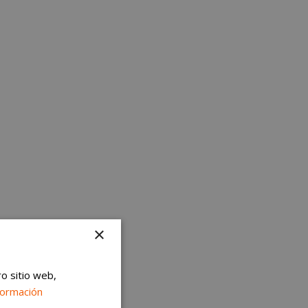
×
ro sitio web,
formación