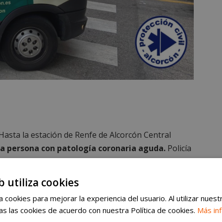
Hasta la estación de Renfe de Alcorcón Central
a persona con patología coronaria aguda.
Policía
a colaborar con los sanitarios del SUMMA 112 y los
.
El paciente fue trasladado al Hospital
b utiliza cookies
 cookies para mejorar la experiencia del usuario. Al utilizar nuest
s las cookies de acuerdo con nuestra Política de cookies.
Más in