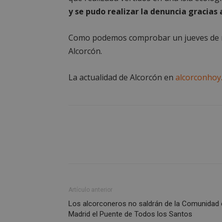
__cf_bm
y se pudo realizar la denuncia gracias
Como podemos comprobar un jueves de mu
CookieScriptConse
Alcorcón.
La actualidad de Alcorcón en
alcorconhoy
Nombre
Nombre
Nombre
__gpi
__Secure-
ROLLOUT_TOKEN
test_cookie
ttwid
OAID
IDE
Artículo anterior
_ga_MP6BJ9ENMQ
iutk
Los alcorconeros no saldrán de la Comunidad 
Madrid el Puente de Todos los Santos