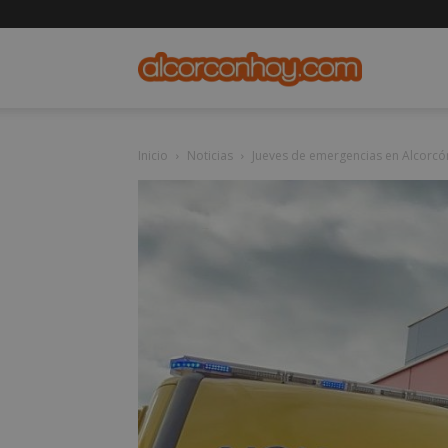
alcorconho
Inicio
Noticias
Jueves de emergencias en Alcorcó