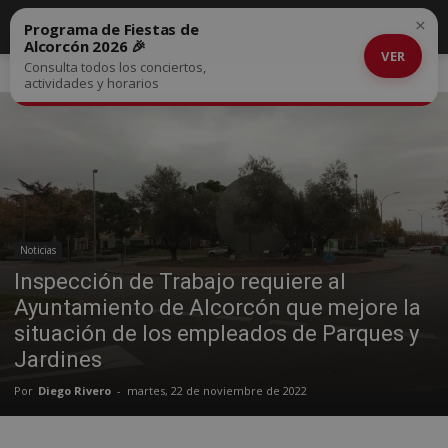
×
Programa de Fiestas de
Alcorcón 2026 🎉
VER
Consulta todos los conciertos,
Inicio
Noticias
actividades y horarios
Noticias
Inspección de Trabajo requiere al
Ayuntamiento de Alcorcón que mejore la
situación de los empleados de Parques y
Jardines
Por
Diego Rivero
-
martes, 22 de noviembre de 2022