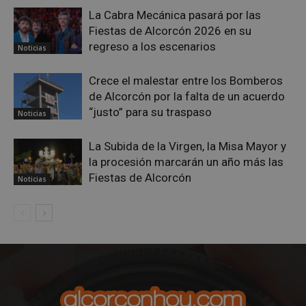
La Cabra Mecánica pasará por las
sp_landing
23 horas 59
Spotify Inc.
minutos
.spotify.com
Fiestas de Alcorcón 2026 en su
regreso a los escenarios
Noticias
Crece el malestar entre los Bomberos
de Alcorcón por la falta de un acuerdo
“justo” para su traspaso
Noticias
VISITOR_PRIVACY_METADATA
5 meses 4
YouTube
La Subida de la Virgen, la Misa Mayor y
semanas
.youtube.com
la procesión marcarán un año más las
Fiestas de Alcorcón
Noticias