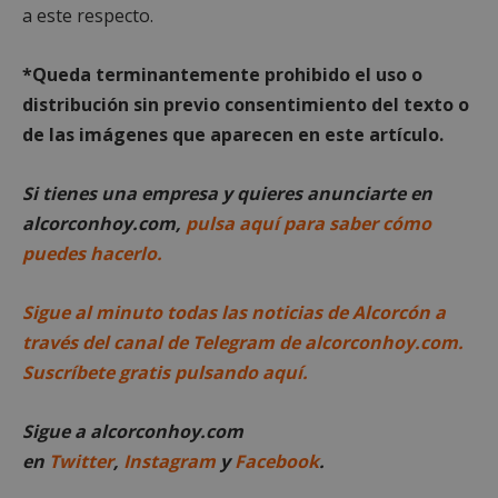
estrictamente
rendimiento
a este respecto.
necesarias
*Queda terminantemente prohibido el uso o
distribución sin previo consentimiento del texto o
Cookies de
Cookies de
preferencias
funcionalidad
de las imágenes que aparecen en este artículo.
Si tienes una empresa y quieres anunciarte en
Cookies no clasificadas
alcorconhoy.com,
pulsa aquí para saber cómo
puedes hacerlo.
Sigue al minuto todas las noticias de Alcorcón a
través del canal de Telegram de alcorconhoy.com.
Suscríbete gratis pulsando aquí.
Cookies estrictamente necesarias
Cookies de rendimiento
Sigue a alcorconhoy.com
Cookies de preferencias
en
Twitter
,
Instagram
y
Facebook
.
Cookies de funcionalidad
Cookies no clasificadas