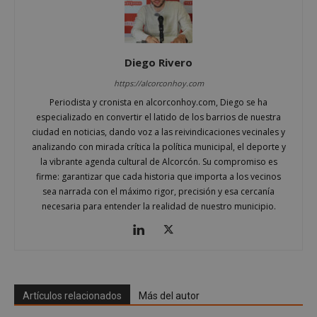
Google
Privacy Policy
Diego Rivero
https://alcorconhoy.com
AWSALBCORS
1 semana
Amazon.com
Periodista y cronista en alcorconhoy.com, Diego se ha
Inc.
embed.bsky.app
especializado en convertir el latido de los barrios de nuestra
ciudad en noticias, dando voz a las reivindicaciones vecinales y
analizando con mirada crítica la política municipal, el deporte y
la vibrante agenda cultural de Alcorcón. Su compromiso es
firme: garantizar que cada historia que importa a los vecinos
sea narrada con el máximo rigor, precisión y esa cercanía
necesaria para entender la realidad de nuestro municipio.
Artículos relacionados
Más del autor