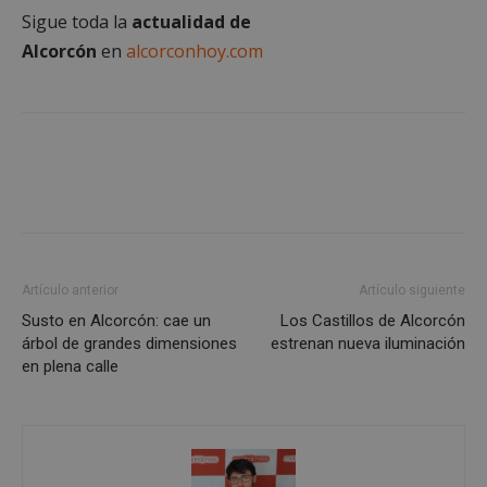
Sigue toda la
actualidad de
Las cookies estrictamente necesarias permiten la
Alcorcón
en
alcorconhoy.com
funcionalidad principal del sitio web, como el
inicio de sesión de usuario y la gestión de cuentas.
El sitio web no se puede utilizar correctamente sin
las cookies estrictamente necesarias.
Proveedor
/
Nombre
Vencimient
Dominio
PHPSESSID
Sesión
PHP.net
alcorconhoy.com
Artículo anterior
Artículo siguiente
Susto en Alcorcón: cae un
Los Castillos de Alcorcón
árbol de grandes dimensiones
estrenan nueva iluminación
en plena calle