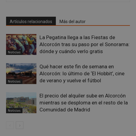
Artículos relacionados
Más del autor
sp_landing
23 horas 59
Spotify Inc.
minutos
.spotify.com
La Pegatina llega a las Fiestas de
Alcorcón tras su paso por el Sonorama:
dónde y cuándo verlo gratis
Noticias
Qué hacer este fin de semana en
Alcorcón: lo último de ‘El Hobbit’, cine
VISITOR_PRIVACY_METADATA
5 meses 4
YouTube
de verano y vuelve el fútbol
Noticias
semanas
.youtube.com
El precio del alquiler sube en Alcorcón
mientras se desploma en el resto de la
Comunidad de Madrid
Noticias