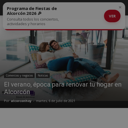
×
Programa de Fiestas de
Alcorcón 2026 🎉
VER
Consulta todos los conciertos,
Inicio
Comercios y negocios
actividades y horarios
Comercios y negocios
Noticias
El verano, época para renovar tu hogar en
Alcorcón
Por
alcorconhoy
-
martes, 6 de julio de 2021