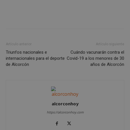
Google
Privacy Policy
Artículo anterior
Artículo siguiente
Triunfos nacionales e
Cuándo vacunarán contra el
AWSALBCORS
1 semana
Amazon.com
internacionales para el deporte
Covid-19 a los menores de 30
Inc.
embed.bsky.app
de Alcorcón
años de Alcorcón
alcorconhoy
https://alcorconhoy.com