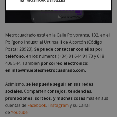
MOSTRAR DETALLES
Cookies
Cookies de
estrictamente
rendimiento
necesarias
Metrocuadrado está en la Calle Polvoranca, 132, en el
Cookies de
Cookies de
Polígono Industrial Urtinsa II de Alcorcón (Código
preferencias
funcionalidad
Postal: 28923).
Se puede contactar con ellos por
teléfono,
en los números
(+34) 91 644 91 73
y
618
406 544
. También
por correo electrónico:
Cookies no clasificadas
en info@mueblesmetrocuadrado.com.
Asimismo,
se les puede seguir en sus redes
sociales.
Comparten
consejos, tendencias,
promociones, sorteos, y muchas cosas
más en sus
Cookies estrictamente necesarias
cuentas de
Facebook
,
Instagram
y su Canal
Cookies de rendimiento
de
Youtube.
Cookies de preferencias