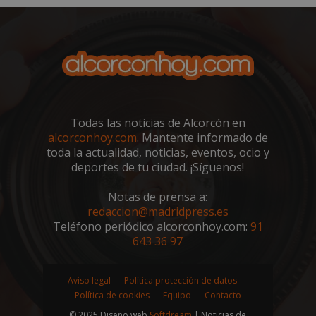
sp_t
1 año
Spotify Inc.
Todas las noticias de Alcorcón en
.spotify.com
alcorconhoy.com
. Mantente informado de
toda la actualidad, noticias, eventos, ocio y
deportes de tu ciudad. ¡Síguenos!
Notas de prensa a:
redaccion@madridpress.es
Teléfono periódico alcorconhoy.com:
91
643 36 97
__cf_bm
29 minutos
Cloudflare Inc.
58 segundo
.twitter.com
Aviso legal
Política protección de datos
Política de cookies
Equipo
Contacto
© 2025 Diseño web
Softdream
| Noticias de