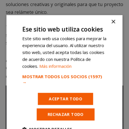
soluciones creativas y originales para que tu proyecto
sea relámete único.
×
Te imaginas por un segundo poder ver la casa de tus
Ese sitio web utiliza cookies
sueños o ese espacio con el que tienes tiempo
Este sitio web usa cookies para mejorar la
soñando sin haber entrado en obras.
experiencia del usuario. Al utilizar nuestro
sitio web, usted acepta todas las cookies
¿Cómo lo hacen? Cuentan con la tecnología
de acuerdo con nuestra Política de
cookies.
Más información
en 3D que les permite decorar tu casa.
¡Te
encantará!
MOSTRAR TODOS LOS SOCIOS
(1597)
→
ACEPTAR TODO
RECHAZAR TODO