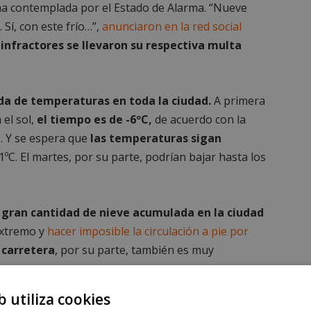
ma contemplada por el Estado de Alarma. “Nueve
Sí, con este frío…”,
anunciaron en la red social
 infractores se llevaron su respectiva multa
da de temperaturas en toda la ciudad.
A primera
 el sol,
el tiempo es de -6ºC,
de acuerdo con la
)
. Y se espera que
las temperaturas sigan
1ºC. El martes, por su parte, podrían bajar hasta los
 gran cantidad de nieve acumulada en la ciudad
extremo y
hacer imposible la circulación a pie por
 carretera
, por su parte, también es muy
b utiliza cookies