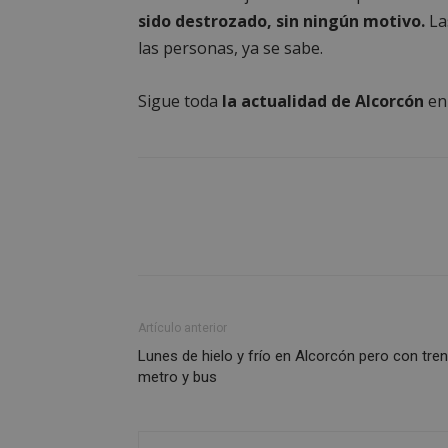
la gestión de cuenta
sido destrozado, sin ningún motivo.
La
Nombre
las personas, ya se sabe.
PHPSESSID
Sigue toda
la actualidad de Alcorcón
e
AWSALBCORS
sp_landing
Artículo anterior
Lunes de hielo y frío en Alcorcón pero con tren
VISITOR_PRIVACY
metro y bus