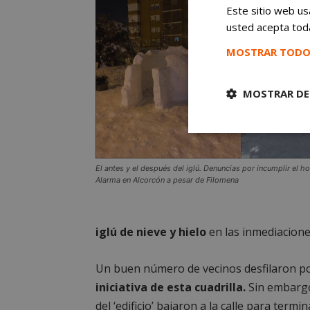
Este sitio web usa
usted acepta toda
MOSTRAR TODO
MOSTRAR DE
Cookies
estrictament
necesarias
El antes y el después del iglú. Denuncias por incumplir el h
Alarma en Alcorcón a pesar de Filomena
iglú de nieve y hielo
en las inmediacione
Cooki
Un buen número de vecinos desfilaron p
iniciativa de esta cuadrilla.
Sin embargo
Las cookies estricta
del ‘edificio’ bajaron a la calle para termi