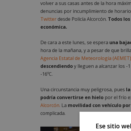
volver a sus casas antes de la hora máxi
denuncias por incumplimiento de horario. 
Twitter
desde Policía Alcorcón.
Todos los
económica.
De cara a este lunes, se espera
una baja
hora de la mañana, y a pesar de que brilla
Agencia Estatal de Meteorología (AEMET
descendiendo
y lleguen a alcanzar los -1
-16ºC.
Una circunstancia muy peligrosa, pues
la
podría convertirse en hielo
por el frío 
Alcorcón.
La
movilidad con vehículo por
complicada.
Ese sitio we