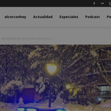
y.com
alcorconhoy
Actualidad
Especiales
Podcast
Pe
 del Estado de Alarma en Alcorcón a...