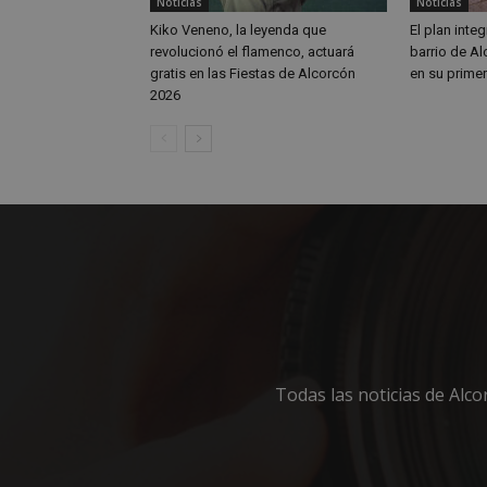
Noticias
Noticias
_ga_MP6BJ9ENMQ
iutk
Kiko Veneno, la leyenda que
El plan integ
revolucionó el flamenco, actuará
barrio de A
_ga
gratis en las Fiestas de Alcorcón
en su prime
YSC
2026
__gads
VISITOR_INFO1_LIV
__eoi
Todas las noticias de Alc