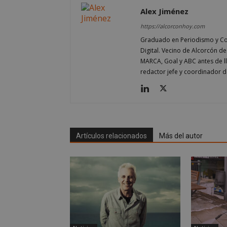
Alex Jiménez
sp_t
https://alcorconhoy.com
Graduado en Periodismo y Co
__cf_bm
Digital. Vecino de Alcorcón d
MARCA, Goal y ABC antes de 
redactor jefe y coordinador d
CookieScriptConse
Artículos relacionados
Más del autor
Nombre
Nombre
Nombre
__gpi
__Secure-
ROLLOUT_TOKEN
test_cookie
ttwid
OAID
IDE