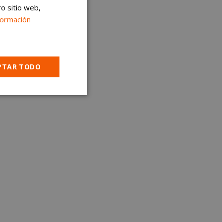
ro sitio web,
formación
PTAR TODO
Cookies no
clasificadas
encias
e sesión de usuario y