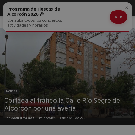
×
Programa de Fiestas de
Alcorcón 2026 🎉
VER
Consulta todos los conciertos,
Inicio
Noticias
actividades y horarios
Noticias
Cortada al tráfico la Calle Río Segre de
Alcorcón por una avería
Por
Alex Jiménez
-
miércoles, 13 de abril de 2022