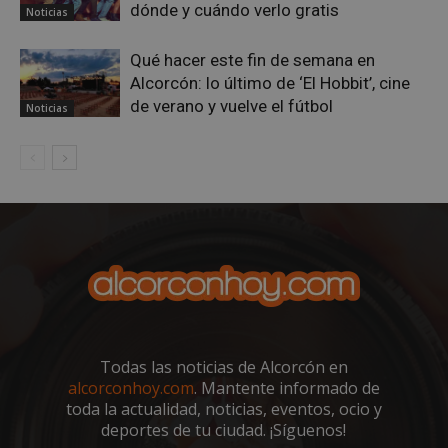
dónde y cuándo verlo gratis
Noticias
AWSALBCORS
1 semana
Qué hacer este fin de semana en
Amazon.com
Inc.
Alcorcón: lo último de ‘El Hobbit’, cine
embed.bsky.app
de verano y vuelve el fútbol
Noticias
Todas las noticias de Alcorcón en
alcorconhoy.com
. Mantente informado de
sp_landing
23 horas 59
Spotify Inc.
toda la actualidad, noticias, eventos, ocio y
minutos
.spotify.com
deportes de tu ciudad. ¡Síguenos!