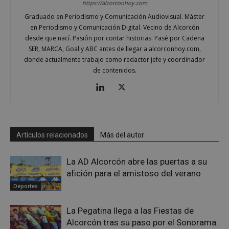
https://alcorconhoy.com
El sitio web no se puede utilizar correctamente sin
las cookies estrictamente necesarias.
Graduado en Periodismo y Comunicación Audiovisual. Máster
en Periodismo y Comunicación Digital. Vecino de Alcorcón
Proveedor
/
Nombre
Vencimient
Dominio
desde que nací. Pasión por contar historias. Pasé por Cadena
SER, MARCA, Goal y ABC antes de llegar a alcorconhoy.com,
PHPSESSID
Sesión
PHP.net
alcorconhoy.com
donde actualmente trabajo como redactor jefe y coordinador
de contenidos.
Artículos relacionados
Más del autor
La AD Alcorcón abre las puertas a su
afición para el amistoso del verano
Deportes
Google
Privacy Policy
La Pegatina llega a las Fiestas de
Alcorcón tras su paso por el Sonorama: