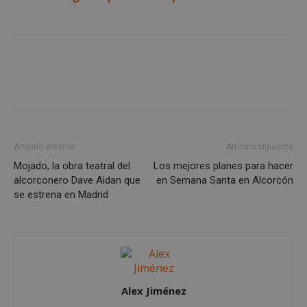
Cookies de
Cookies de
preferencias
funcionalidad
Cookies no clasificadas
Artículo anterior
Artículo siguiente
Mojado, la obra teatral del
Los mejores planes para hacer
Cookies estrictamente necesarias
alcorconero Dave Aidan que
en Semana Santa en Alcorcón
se estrena en Madrid
Cookies de rendimiento
Cookies de preferencias
Cookies de funcionalidad
Cookies no clasificadas
Las cookies estrictamente necesarias permiten la
Alex Jiménez
funcionalidad principal del sitio web, como el
inicio de sesión de usuario y la gestión de cuentas.