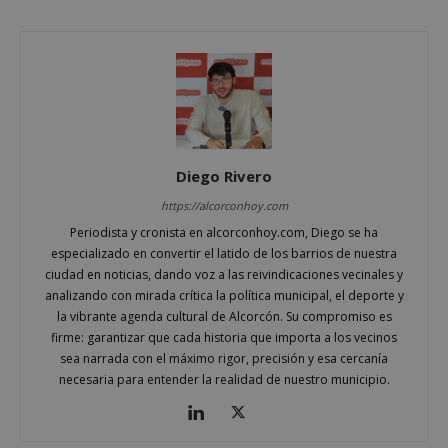
Cookies de funcionalidad
Cookies no clasificadas
Las cookies estrictamente necesarias permiten la
funcionalidad principal del sitio web, como el
inicio de sesión de usuario y la gestión de cuentas.
El sitio web no se puede utilizar correctamente sin
las cookies estrictamente necesarias.
Diego Rivero
Proveedor
/
Nombre
Vencimient
Dominio
https://alcorconhoy.com
PHPSESSID
Sesión
PHP.net
Periodista y cronista en alcorconhoy.com, Diego se ha
alcorconhoy.com
especializado en convertir el latido de los barrios de nuestra
ciudad en noticias, dando voz a las reivindicaciones vecinales y
analizando con mirada crítica la política municipal, el deporte y
la vibrante agenda cultural de Alcorcón. Su compromiso es
firme: garantizar que cada historia que importa a los vecinos
sea narrada con el máximo rigor, precisión y esa cercanía
necesaria para entender la realidad de nuestro municipio.