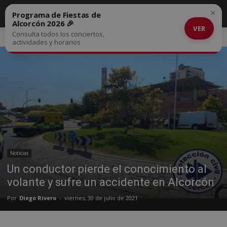
×
Programa de Fiestas de
Alcorcón 2026 🎉
VER
Consulta todos los conciertos,
Inicio
Noticias
actividades y horarios
Noticias
Un conductor pierde el conocimiento al
volante y sufre un accidente en Alcorcón
Por
Diego Rivero
-
viernes, 30 de julio de 2021