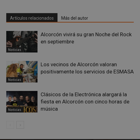
Google
Artículos relacionados
Más del autor
Privacy Policy
Alcorcón vivirá su gran Noche del Rock
en septiembre
Noticias
AWSALBCORS
1 semana
Amazon.com
Inc.
Los vecinos de Alcorcón valoran
embed.bsky.app
positivamente los servicios de ESMASA
Noticias
Clásicos de la Electrónica alargará la
fiesta en Alcorcón con cinco horas de
música
Noticias