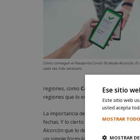
Cómo conseguir el Pasaporte Covid-19 desde Alcorcón. El
cada vez más necesario.
regiones, como
Castilla y León, dudan d
Ese sitio we
regiones que lo exigen para acceder a s
Este sitio web usa
usted acepta toda
La importancia de hacerse con este docu
MOSTRAR TODO
fechas. Y lo cierto es que
su obtención n
Alcorcón que lo desee, lo puede solicitar 
MOSTRAR DE
un simple formulario
al que se puede acc