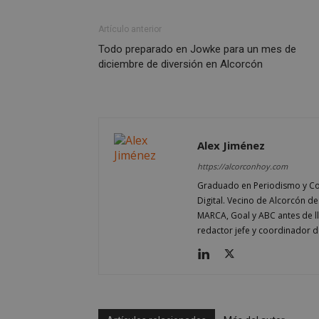
CookieScriptConse
Artículo anterior
Todo preparado en Jowke para un mes de
diciembre de diversión en Alcorcón
Nombre
Nombre
Nombre
__gpi
__Secure-
ROLLOUT_TOKEN
test_cookie
Alex Jiménez
ttwid
https://alcorconhoy.com
OAID
IDE
Graduado en Periodismo y Co
Digital. Vecino de Alcorcón d
MARCA, Goal y ABC antes de 
redactor jefe y coordinador d
_ga_MP6BJ9ENMQ
iutk
_ga
YSC
__gads