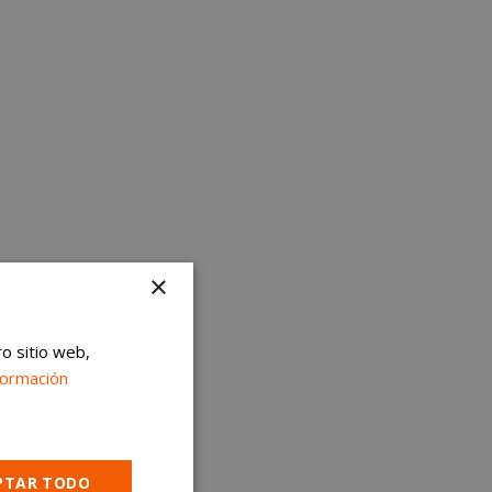
×
ro sitio web,
formación
PTAR TODO