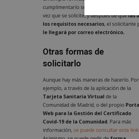
cumplimentarlo será necesario contar c
vez que se solicite, y después de que
las 
Cookies
estrictament
los requisitos necesarios
, el solicitant
necesarias
le llegará por correo electrónico.
Otras formas de
solicitarlo
Cooki
Aunque hay más maneras de hacerlo. Por
ejemplo, a través de la aplicación de la
Las cookies estricta
la gestión de cuenta
Tarjeta Sanitaria Virtual
de la
Comunidad de Madrid, o del propio
Porta
Nombre
Web para la Gestión del Certificado
PHPSESSID
Covid-19 de la Comunidad
. Para más
información,
se puede consultar este link
Asimismo, se puede pedir de
forma