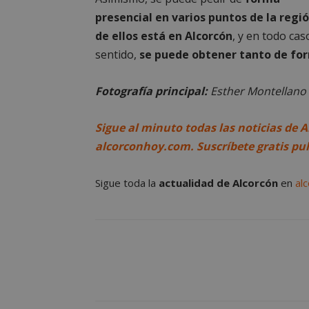
presencial en varios puntos de la regi
de ellos está en Alcorcón
, y en todo ca
AWSALBCORS
sentido,
se puede obtener tanto de for
Fotografía principal:
Esther Montellano
sp_landing
Sigue al minuto todas las noticias de A
alcorconhoy.com. Suscríbete gratis pu
VISITOR_PRIVACY
Sigue toda la
actualidad de Alcorcón
en
al
sp_t
__cf_bm