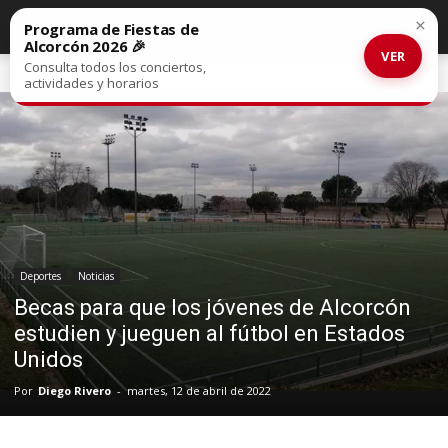
×
Programa de Fiestas de
Alcorcón 2026 🎉
VER
Consulta todos los conciertos,
Inicio
Deportes
actividades y horarios
Deportes
Noticias
Becas para que los jóvenes de Alcorcón
estudien y jueguen al fútbol en Estados
Unidos
Por
Diego Rivero
-
martes, 12 de abril de 2022