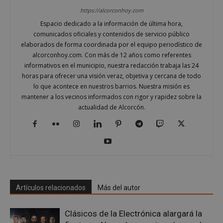
Las cookies estrictamente necesarias permiten la
https://alcorconhoy.com
funcionalidad principal del sitio web, como el
Espacio dedicado a la información de última hora,
inicio de sesión de usuario y la gestión de cuentas.
El sitio web no se puede utilizar correctamente sin
comunicados oficiales y contenidos de servicio público
las cookies estrictamente necesarias.
elaborados de forma coordinada por el equipo periodístico de
alcorconhoy.com. Con más de 12 años como referentes
Proveedor
/
Nombre
Vencimient
Dominio
informativos en el municipio, nuestra redacción trabaja las 24
horas para ofrecer una visión veraz, objetiva y cercana de todo
PHPSESSID
Sesión
PHP.net
alcorconhoy.com
lo que acontece en nuestros barrios. Nuestra misión es
mantener a los vecinos informados con rigor y rapidez sobre la
actualidad de Alcorcón.
Artículos relacionados
Más del autor
Clásicos de la Electrónica alargará la
Google