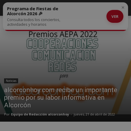
×
Programa de Fiestas de
Alcorcón 2026 🎉
VER
Consulta todos los conciertos,
Inicio
Noticias
actividades y horarios
Noticias
alcorconhoy.com recibe un importante
premio por su labor informativa en
Alcorcón
Por
Equipo de Redacción alcorconhoy
-
jueves, 21 de abril de 2022