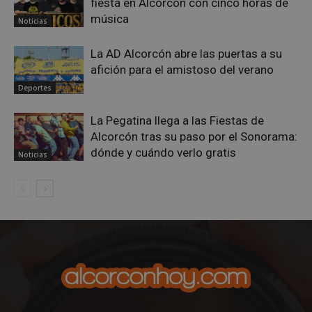
fiesta en Alcorcón con cinco horas de
Privacy Policy
música
Noticias
La AD Alcorcón abre las puertas a su
afición para el amistoso del verano
AWSALBCORS
1 semana
Amazon.com
Deportes
Inc.
embed.bsky.app
La Pegatina llega a las Fiestas de
Alcorcón tras su paso por el Sonorama:
dónde y cuándo verlo gratis
Noticias